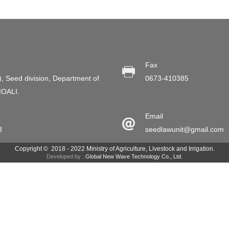
Fax
), Seed division, Department of
0673-410385
MOALI.
Email
8
seedlawunit@gmail.com
Copyright © 2018 - 2022 Ministry of Agriculture, Livestock and Irrigation.
Developed by :
Global New Wave Technology Co., Ltd.