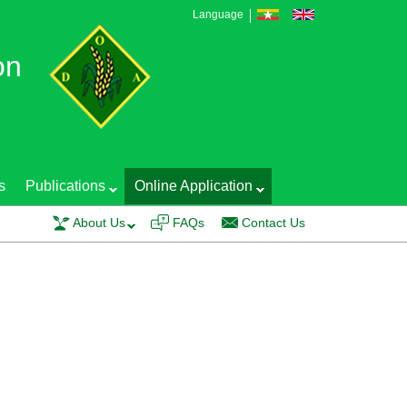
Language
on
s
Publications
Online Application
Training course on EGS Production Technology and Seed Quality Control was
About Us
FAQs
Contact Us