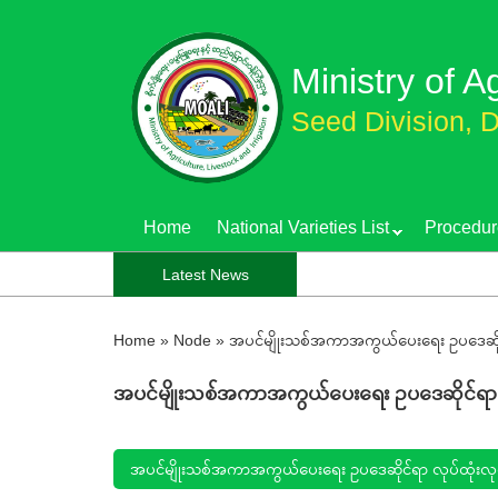
Skip
to
Ministry of A
main
content
Seed Division, D
Home
National Varieties List
Procedur
Latest News
Home
»
Node
»
အပင်မျိုးသစ်အကာအကွယ်ပေးရေး ဥပဒေဆိုင်
အပင်မျိုးသစ်အကာအကွယ်ပေးရေး ဥပဒေဆိုင်ရာ လု
အပင်မျိုးသစ်အကာအကွယ်ပေးရေး ဥပဒေဆိုင်ရာ လုပ်ထုံးလုပ်