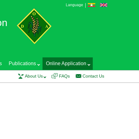
Language
on
s
Publications
Online Application
raining course on EGS Production Technology and Seed Quality Control was 
About Us
FAQs
Contact Us