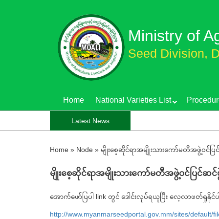
Skip
to
Ministry of A
main
content
Seed Division, D
Home
National Varieties List
Procedur
Latest News
Home
»
Node
»
မျိုးစေ့ဆိုင်ရာအမျိုးသားကော်မတီအဖွဲ့ဝင်ပြင်
မျိုးစေ့ဆိုင်ရာအမျိုးသားကော်မတီအဖွဲ့ဝင်ပြင်ဆင်ဖွ
အောက်ဖော်ပြပါ link တွင် ဒေါင်းလုပ်ရယူပြီး လေ့လာဖတ်ရှုနိုင
http://www.myanmarseedportal.gov.mm/sites/default/fil