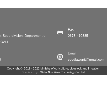
Fax
), Seed division, Department of
0673-410385
MOALI.
Email
8
seedlawunit@gmail.com
Copyright © 2018 - 2022 Ministry of Agriculture, Livestock and Irrigation.
Developed by :
Global New Wave Technology Co., Ltd.