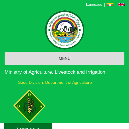
Skip
Language
to
main
content
MENU
Ministry of Agriculture, Livestock and Irrigation
Seed Division, Department of Agriculture
Latest News