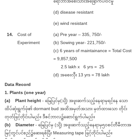
ရော်ဘာအစေးသားအခြောက်ပါဝင်မှု
(d) disease resistant
(e) wind resistant
14.
Cost of
(a) Pre year – 335, 750/-
Experiment
(b) Sowing year- 221,750/-
(c) 6 years of maintainance = Total Cost
= 9,857,500
2.5 lakh x 6 yrs = 25
(d) အစေးလှီး 13 yrs = 78 lakh
Data Record
1. Plants (one year)
(a) Plant height
- မြေပြင်မှ(သို့) အဖူးဆက်သည့်နေရာမှရင့်နေ သော
ထိပ်ဆုံးရွက်ဖုံ၏ dormant bud အထိအမှတ်အသား မှတ်ထားသော တိုင်း
တုတ်ဖြင့်တိုင်းပါမည်။ ဒီဇင်ဘာလ၌ဆောင်ရွက်ပါမည်။
(b) Diameter
- မြေပြင်မှ (သို့) အဖူးဆက်သည့်နေရာမှ၅၀စင်တီမီတာအ
မြင့်တွင်ပင်စည်၌ဆေးရစ်ပြီး Measuring tape ဖြင့်တိုင်းပါမည်။