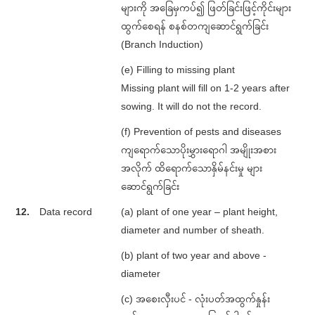
များကို အခြေမှကပ်၍ ဖြတ်ခြင်းဖြင့်ကိုင်းများ
ထွက်စေရန် စနစ်တကျဆောင်ရွက်ခြင်း
(Branch Induction)
(e) Filling to missing plant
Missing plant will fill on 1-2 years after
sowing. It will do not the record.
(f) Prevention of pests and diseases
ကျရောက်သောပိုးမွှားရောဂါ အမျိုးအစား
အလိုက် ထိရောက်သောနှိမ်နင်းမှု များ
ဆောင်ရွက်ခြင်း
12.
Data record
(a) plant of one year – plant height,
diameter and number of sheath.
(b) plant of two year and above -
diameter
(c) အစေးလှီးပင် - လုံးပတ်အထွက်နှုန်း