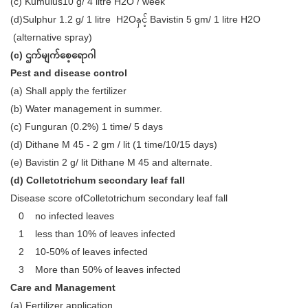
(c) Kumulus10 g/ 4 litre H2O / week
(d)Sulphur 1.2 g/ 1 litre H2Oနှင့် Bavistin 5 gm/ 1 litre H2O
(alternative spray)
(c) ဌက်မျက်စေ့ရောဂါ
Pest and disease control
(a) Shall apply the fertilizer
(b) Water management in summer.
(c) Funguran (0.2%) 1 time/ 5 days
(d) Dithane M 45 - 2 gm / lit (1 time/10/15 days)
(e) Bavistin 2 g/ lit Dithane M 45 and alternate.
(d) Colletotrichum secondary leaf fall
Disease score ofColletotrichum secondary leaf fall
0 no infected leaves
1 less than 10% of leaves infected
2 10-50% of leaves infected
3 More than 50% of leaves infected
Care and Management
(a) Fertilizer application