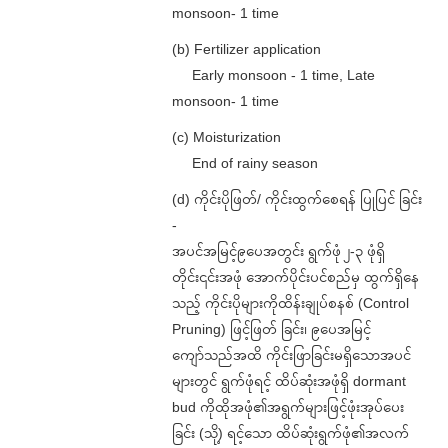
monsoon- 1 time
(b) Fertilizer application
Early monsoon - 1 time, Late
monsoon- 1 time
(c) Moisturization
End of rainy season
(d) ကိုင်းပိုဖြတ်/ ကိုင်းထွက်စေရန် ပြုပြင် ခြင်း
-
အပင်အမြင့်၉ပေအတွင်း ရွက်ဖုံ ၂-၃ ဖုံရှိ
တိုင်း၎င်းအဖုံ အောက်ပိုင်းပင်စည်မှ ထွက်ရှိနေ
သည့် ကိုင်းပိုများကိုထိန်းချုပ်စနစ် (Control
Pruning) ဖြင့်ဖြတ် ခြင်း၊ ၉ပေအမြင့်
ကျော်သည်အထိ ကိုင်းဖြာခြင်းမရှိသောအပင်
များတွင် ရွက်ဖုံရင့် ထိပ်ဆုံးအဖုံရှိ dormant
bud ကိုထိုအဖုံ၏အရွက်များဖြင့်ဖုံးအုပ်ပေး
ခြင်း (သို့) ရင့်သော ထိပ်ဆုံးရွက်ဖုံ၏အလက်