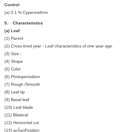
Control
(a) 0.1 % Cypermethrin
5. Characteristics
(a) Leaf
(1) Parent
(2) Cross-bred year - Leaf characteristics of one year age.
(3) Size -
(4) Shape
(5) Color
(6) Photoperiodism
(7) Rough /Smooth
(8) Leaf tip
(9) Basal leaf
(10) Leaf blade
(11) Bilateral
(12) Horizontal cut
(13) ရွက်မွှာPosition