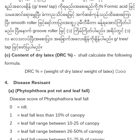
ရည်အလေးချိန် (g/ tree/ tap) ကိုရမည်။အစေးရည်ကို၂% Formic acid ဖြင့်
သမအောင်ရောမွှေပြီး ခဲကာညသိပ်ရေဖြင့် အက်ဆစ်ကုန်သည်ထိဆေးကြော
ပြီး smooth roller ဖြင့်ရော်ဘာပြားအထူ၂-၃မီလီမီတာ ခန့်ရအောင်ကြိတ်ပါ
မည်။ ပြီးနောက် groove roller ဖြင့် (၁) ကြိမ်ကြိတ်ပါမည်။ အရိပ်တွင် (၁)
လ လေသလပ်ပြီးအစေးပြား အခြောက်အလေးချိန်ကိုချိန်ပါမည်။ g/ tree/
tap ဖြင့်ဖော်ပြပါမည်။
(c) Content of dry latex (DRC %) -
shall calculate the following
formula.
DRC % = (weight of dry latex/ weight of latex) ၁၀၀
4. Disease Resisant
(a) (Phytophthora pot rot and leaf fall)
Disease score of Phytophathora leaf fall
0 = nill;
1 = leaf fall less than 10% of canopy
2 = leaf fall range between 10-25 of canopy
3 = leaf fall range between 26-50% of canopy
4 = leaf fall range between 51-75 % of canopy