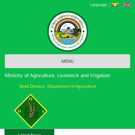
Skip
Language
to
main
content
MENU
Ministry of Agriculture, Livestock and Irrigation
Seed Division, Department of Agriculture
Latest News