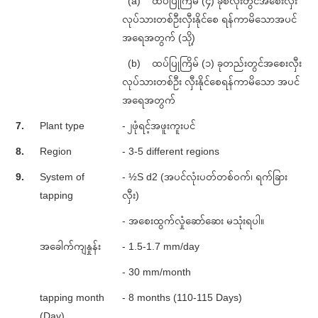
(a) ထပ်ပြုကြိမ် (၄) ခုစလုံးတွင်အစေးလှီး
လုပ်သားတစ်ဦးလှီးနိုင်စေ ရန်ကာမိသောအပင်
အရေအတွက် (သို့)
(b) ထပ်ပြုကြိမ် (၁) ခုတည်းတွင်အစေးလှီး
လုပ်သားတစ်ဦး လှီးနိုင်စေရန်ကာမိသော အပင်
အရေအတွက်
7.
Plant type
- ၂ဖုံရင့်အဖူးကူးပင်
8.
Region
- 3-5 different regions
9.
System of
- ½S d2 (အပင်လုံးပတ်တစ်ဝက်၊ ရက်ခြား
tapping
လှီး)
- အစေးထွက်လှုံဆော်ဆေး မသုံးရပါ။
အခေါက်ကျနှုန်း
- 1.5-1.7 mm/day
- 30 mm/month
tapping month
- 8 months (110-115 Days)
(Day)