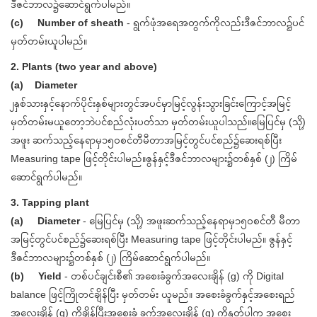
ဒီဇင်ဘာလ၌ဆောင်ရွက်ပါမည်။
(c) Number of sheath
- ရွက်ဖုံအရေအတွက်ကိုလည်းဒီဇင်ဘာလ၌ပင်
မှတ်တမ်းယူပါမည်။
2. Plants (two year and above)
(a) Diameter
၂နှစ်သားနှင့်နောက်ပိုင်းနှစ်များတွင်အပင်မှာမြင့်လွန်းသွားခြင်းကြောင့်အမြင့်
မှတ်တမ်းမယူတော့ဘဲပင်စည်လုံးပတ်သာ မှတ်တမ်းယူပါသည်။မြေပြင်မှ (သို့)
အဖူး ဆက်သည့်နေရာမှ၁၅၀စင်တီမီတာအမြင့်တွင်ပင်စည်၌ဆေးရစ်ပြီး
Measuring tape ဖြင့်တိုင်းပါမည်။ဇွန်နှင့်ဒီဇင်ဘာလများ၌တစ်နှစ် (၂) ကြိမ်
ဆောင်ရွက်ပါမည်။
3. Tapping plant
(a) Diameter
- မြေပြင်မှ (သို့) အဖူးဆက်သည့်နေရာမှ၁၅၀စင်တီ မီတာ
အမြင့်တွင်ပင်စည်၌ဆေးရစ်ပြီး Measuring tape ဖြင့်တိုင်းပါမည်။ ဇွန်နှင့်
ဒီဇင်ဘာလများ၌တစ်နှစ် (၂) ကြိမ်ဆောင်ရွက်ပါမည်။
(b) Yield
- တစ်ပင်ချင်းစီ၏ အစေးခံခွက်အလေးချိန် (g) ကို Digital
balance ဖြင့်ကြိုတင်ချိန်ပြီး မှတ်တမ်း ယူမည်။ အစေးခံခွက်နှင့်အစေးရည်
အလေးချိန် (g) ကိုချိန်ပြီးအစေးခံ ခွက်အလေးချိန် (g) ကိုနုတ်ပါက အစေး