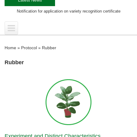
tification for application on variety recognition certificate
Training 
Home
»
Protocol
»
Rubber
Rubber
Experiment and Distinct Characteristics