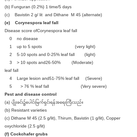
(b) Funguran (0.2%) 1 time/5 days
(c) Bavistin 2 g/ lit and Dithane M 45 (alternate)
(e) Corynespora leaf fall
Disease score ofCorynespora leaf fall
0 no disease
1 up to 5 spots (very light)
2 5-10 spots and 0-25% leaf fall (light)
3 > 10 spots and26-50% (Moderate)
leaf fall
4 Large lesion and51-75% leaf fall (Severe)
5 > 76 % leaf fall (Very severe)
Pest and disease control
(a) ပျိုးခင်း၌ပေါင်းမြက်ရှင်းရန်အရေးကြီးသည်။
(b) Resistant varieties
(c) Dithane M 45 (2.5 g/lit), Thirum, Bavistin (1 g/lit), Copper
oxychloride (2.5 g/lit)
(f) Cockchafer grubs