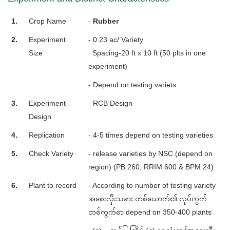
1.
Crop Name
-
Rubber
2.
Experiment
- 0.23 ac/ Variety
Size
Spacing-20 ft x 10 ft (50 plts in one
experiment)
- Depend on testing variets
3.
Experiment
- RCB Design
Design
4.
Replication
- 4-5 times depend on testing varieties
5.
Check Variety
- release varieties by NSC (depend on
region) (PB 260, RRIM 600 & BPM 24)
6.
Plant to record
- According to number of testing variety
အစေးလှီးသမား တစ်ယောက်၏ လုပ်ကွက်
တစ်ကွက်စာ depend on 350-400 plants