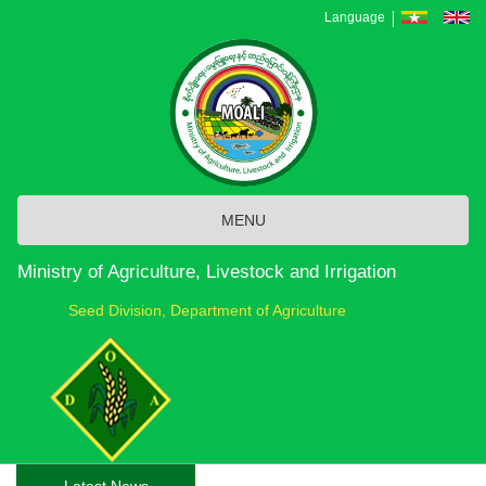
Skip
Language
to
main
content
MENU
Ministry of Agriculture, Livestock and Irrigation
Seed Division, Department of Agriculture
Latest News