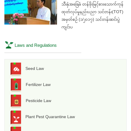
သီးနှံအခြေခံ တန်ဖိုးမြင့်စားသောက်ကုန်
ထုတ်လုပ်မှုနည်းပညာ သင်တန်း(TOT)
အမှတ်စဉ် (၁/၂၀၁၇) သင်တန်းဆင်းပွဲ
ကျင်းပ
Laws and Regulations
Seed Law
Fertilizer Law
Pesticide Law
Plant Pest Quarantine Law