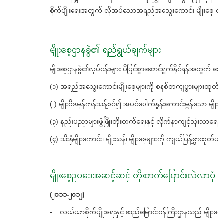
စိုက်ပျိုးရေးအတွက် လိုအပ်သောအရည်အသွေးကောင်း မျိုးစေ့ ထုတ်လု
မျိုးစေ့ဌာနခွဲ၏ ရည်ရွယ်ချက်များ
မျိုးစေ့ဌာနခွဲ၏လုပ်ငန်းများ ပီပြင်စွာဆောင်ရွက်နိုင်ရန်အတွက
(၁) အရည်အသွေးကောင်းမျိုးစေ့များကို စနစ်တကျပွားများထုတ်လု
(၂) မျိုးဗီဇမှန်ကန်သန့်စင်၍ အပင်ပေါက်နှုန်းကောင်းမွန်သော 
(၃) နည်းပညာများဖွံဖြိုးတိုးတက်ရေးနှင့် လိုက်နာကျင့်သုံးလာရေး
(၄) သီးနှံမျိုးကောင်း၊ မျိုးသန့်၊ မျိုးစေ့များကို ကျယ်ပြန့်စွာထု
မျိုးစေ့ဥပဒေအဆင့်ဆင့် တိုးတက်ပြောင်းလဲလာပုံ
(၂၀၁၁-၂၀၁၂)
- လယ်ယာစိုက်ပျိုးရေးနှင့် ဆည်မြောင်းဝန်ကြီးဌာနသည် မျိုးစေ့ဥ