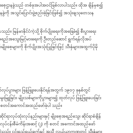
ာ၌ မျိုးစေ့ဌာနခွဲသည် တစ်ခုအပါအဝင်ဖြစ်လာပါသည်။ ထိုအ ချိန်မှစ၍
ဲကို အသွင်ပြောင်းဖွဲ့စည်းခဲ့ခြင်းဖြစ်၍ အသုံးချသုတေသန
မြန်မာနိုင်ငံကဲ့သို့ စိုက်ပျိုးရေးကိုအခြေခံ၍ စီးပွားရေး
များ အရည်အသွေးမြင့်မားရေးကို ဦးတည်ဆောင် ရွက်ရန်လိုအပ်
့များကို စိုက်ပျိုးအသုံးပြုခြင်းဖြင့် သီးနှံများအထွက်ပိုမို
တ်လုပ်ပွားများ ဖြန့်ဖြူးပေးနိုင်ရန်အတွက် ၁၉၀၇ ခုနှစ်တွင်
မြူခြင်း၊ မျိုးသစ်များကိုပွားများ၍ ထုတ်လုပ် ဖြန့်ဖြူးပေးခြင်း
) ကို စတင်အကောင်အထည်ဖော်ခဲ့ပါ သည်။
်ရာလုပ်ထုံးလုပ်နည်းများနှင့် မျိုးစေ့အရည်သွေး ဆိုင်ရာစံချိန်
ရေးလုပ်ငန်းစီမံကိန်းအဆင့် (၂) ကို စတင် အကောင်အထည်ဖော်
ပါသည်။ ၎င်းရည်ရွယ်ချက်နှင့် အညီ လယ်ယာကဏ္ဍတွင် သီးနှံများ