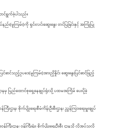
ဆောင်ရွက်ခဲ့ပါသည်။
ည်း(မူကြမ်း)ကို ရှင်းလင်းဆွေးနွေး တင်ပြခြင်းနှင့် အကြုံပြု
ြင်ဆင်သည့်ဥပဒေ(မူကြမ်း)အားညှိနှိုင်း ဆွေးနွေးပြင်ဆင်ဖြည့်
နမှ ပြည်ထောင်စုရှေ့နေချုပ်ရုံးသို့ ပထမအကြိမ် ပေးပို့ခဲ့
းဌာန၊ စိုက်ပျိုးရေးစီမံကိန်းဦးစီးဌာန၊ ညွှန်ကြားရေးမှူးချုပ်
ြီးဌာန၊ ဝန်ကြီးရုံး၊ စိုက်ပျိုးရေးဦးစီး ဌာနသို့ လိုအပ်သလို