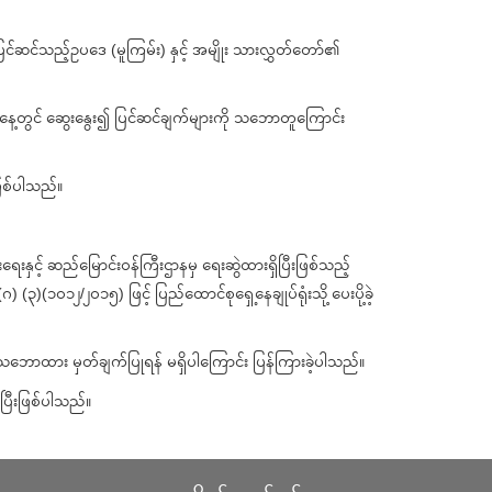
ြင်ဆင်သည့်ဥပဒေ (မူကြမ်း) နှင့် အမျိုး သားလွှတ်တော်၏
နေ့တွင် ဆွေးနွေး၍ ပြင်ဆင်ချက်များကို သဘောတူကြောင်း
ဖြစ်ပါသည်။
ှင့် ဆည်မြောင်းဝန်ကြီးဌာနမှ ရေးဆွဲထားရှိပြီးဖြစ်သည့်
)(၁၀၁၂/၂၀၁၅) ဖြင့် ပြည်ထောင်စုရှေ့နေချုပ်ရုံးသို့ ပေးပို့ခဲ့
 သဘောထား မှတ်ချက်ပြုရန် မရှိပါကြောင်း ပြန်ကြားခဲ့ပါသည်။
့ပြီးဖြစ်ပါသည်။