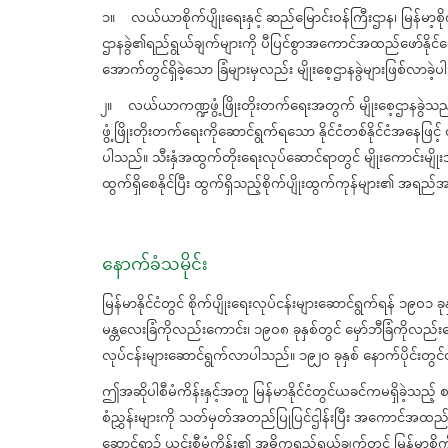
၁။ လယ်ယာစိုက်ပျိုးရေးနှင့် ဆည်မြောင်းဝန်ကြီးဌာန၊ မြန်မာ့စို
ဌာနခွဲ၏ရည်ရွယ်ချက်များကို ပီပြင်စွာအကောင်အထည်ဖော်နိုင်ရေ
အောက်တွင်ရှိခဲ့သော ခြံများမှလည်း မျိုးစေ့ဌာနခွဲများဖြစ်လာခဲ့
၂။ လယ်ယာကဏ္ဍဖွံ့ဖြိုးတိုးတက်ရေးအတွက် မျိုးစေ့ဌာနခွဲသည် နိ
ဖွံ့ဖြိုးတိုးတက်ရေးကိုဆောင်ရွက်ရသော နိုင်ငံတစ်နိုင်ငံအနေဖြင
ပါသည်။ သီးနှံအထွက်တိုးရေးလုပ်ဆောင်ရာတွင် မျိုးကောင်းမျိုးသန့်
ထွက်ရှိစေနိုင်ပြီး ထွက်ရှိသည့်စိုက်ပျိုးထွက်ကုန်များ၏ အရ
နောက်ခံသမိုင်း
မြန်မာနိုင်ငံတွင် စိုက်ပျိုးရေးလုပ်ငန်းများဆောင်ရွက်ရန် ၁၉၀၁ ခု
မန္တလေးခြံကိုလည်းကောင်း၊ ၁၉၀၈ ခုနှစ်တွင် မှော်ဘီခြံကိုလည်းကေ
လုပ်ငန်းများဆောင်ရွက်လာပါသည်။ ၁၉၂၀ ခုနှစ် နောက်ပိုင်းတွ
ဤအဆိုပါစီမံကိန်းနှင့်အတူ မြန်မာနိုင်ငံတွင်ယခင်ကမရှိခဲ့သည့် စ
စံညွှန်းများကို သတ်မှတ်အတည်ပြုပြင်ဌါန်းပြီး အကောင်အထည်ဖေ
ဆောင်ရာ၌ ယင်းစီမံကိန်း၏ အဓိကရည်ရွယ်ချက်တွင် မြန်မာ့စိုက