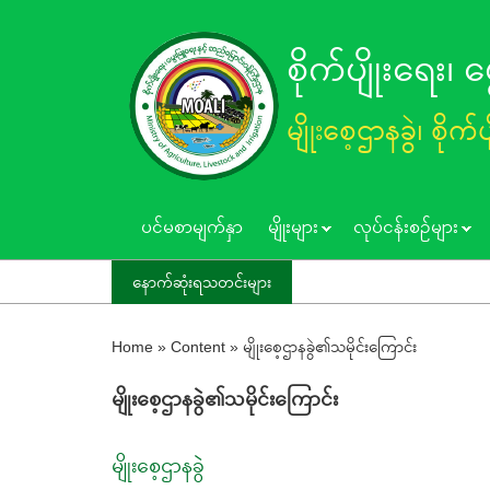
Skip
to
စိုက်ပျိုးရေး၊
main
content
မျိုးစေ့ဌာနခွဲ၊ စိုက်
ပင်မစာမျက်နှာ
မျိုးများ
လုပ်ငန်းစဥ်များ
အဂတိ
နောက်ဆုံးရသတင်းများ
Home
»
Content
»
မျိုးစေ့ဌာနခွဲ၏သမိုင်း‌ကြောင်း
မျိုးစေ့ဌာနခွဲ၏သမိုင်း‌ကြောင်း
မျိုးစေ့ဌာနခွဲ