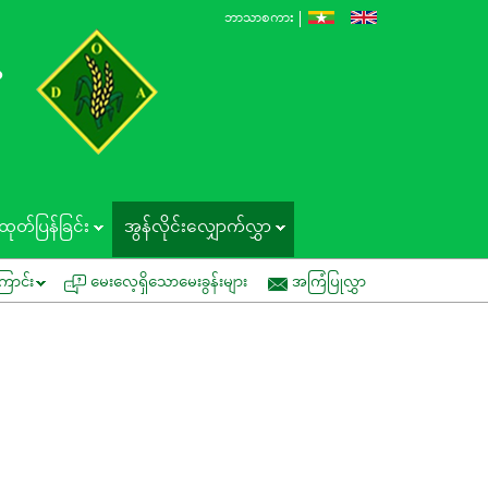
ဘာသာစကား
န
ထုတ်ပြန်ခြင်း
အွန်လိုင်းလျှောက်လွှာ
ကွင်းသရုပ်ပြပွဲတွင် ပူးပေါင်းပါဝင်နိုင်ပါရန် ဖိတ်ကြားခြင်း
အမိန့်က
ြောင်း
မေးလေ့ရှိသောမေးခွန်းများ
အကြံပြုလွှာ