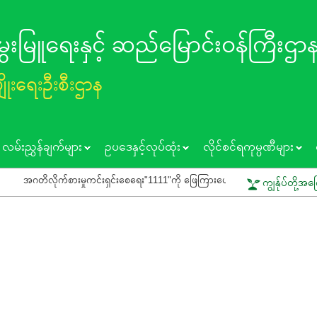
 မွေးမြူရေးနှင့် ဆည်မြောင်း၀န်ကြီးဌာ
ပျိုးရေးဦးစီးဌာန
လမ်းညွှန်ချက်များ
ဥပဒေနှင့်လုပ်ထုံး
လိုင်စင်ရကုမ္ပဏီများ
လိုက်စားမှုကင်းရှင်းစေရေး"1111"ကို ဖြေကြားပေးရန် ပြည်သူသို့ သတိပေးနှိုးဆော်ခြင်း
ကျွန်ုပ်တို့အက