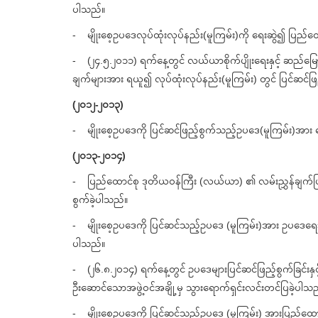
ပါသည်။
- မျိုးစေ့ဥပဒေလုပ်ထုံးလုပ်နည်း(မူကြမ်း)ကို ရေးဆွဲ၍ ပြည်ထောင်စု
- (၂၄.၅.၂၀၁၁) ရက်နေ့တွင် လယ်ယာစိုက်ပျိုးရေးနှင့် ဆည်မြောင်းဝ
ချက်များအား ရယူ၍ လုပ်ထုံးလုပ်နည်း(မူကြမ်း) တွင် ပြင်ဆင်ဖြ
(၂၀၁၂-၂၀၁၃)
- မျိုးစေ့ဥပဒေကို ပြင်ဆင်ဖြည့်စွက်သည့်ဥပဒေ(မူကြမ်း)အား ရေးဆွ
(၂၀၁၃-၂၀၁၄)
- ပြည်ထောင်စု ဒုတိယဝန်ကြီး (လယ်ယာ) ၏ လမ်းညွှန်ချက်ဖြင့် ဒု
စွက်ခဲ့ပါသည်။
- မျိုးစေ့ဥပဒေကို ပြင်ဆင်သည့်ဥပဒေ (မူကြမ်း)အား ဥပဒေရေးရာရှုထေ
ပါသည်။
- (၂၆.၈.၂၀၁၄) ရက်နေ့တွင် ဥပဒေများပြင်ဆင်ဖြည့်စွက်ခြင်းနှင့် 
ဦးဆောင်သောအဖွဲ့ဝင်အချို့မှ သွားရောက်ရှင်းလင်းတင်ပြခဲ့ပါသ
- မျိုးစေ့ဥပဒေကို ပြင်ဆင်သည့်ဥပဒေ (မူကြမ်း) အားပြည်ထောင်စုရှ