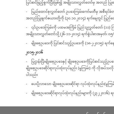
ပြင်ဆင်ဖြည့်စွက်ပြီးဖြစ်၍ အမျိုးသားလွှတ်တော်မှ အတည် ပြုဆေ
- ပြည်ထောင်စုလွှတ်တော် ဥပဒေကြမ်းကော်မတီမှ အစီရင်ခံတင်သွင
အတည်ပြုချက်ဇယားတို့ကို (၃၀.၁၀.၂၀၁၄) ရက်နေ့တွင် ပြည်ထော
- ၎င်းဥပဒေကြမ်းကို ပထမအကြိမ် ပြည်သူ့လွှတ်တော် (၁၁) ကြိ
အမျိုးသားလွှတ်တော်သို့ (၂၆-၁၁-၂၀၁၄) ရက်စွဲပါစာအမှတ်၊ 
- မျိုးစေ့ဥပဒေကို ပြင်ဆင်သည့်ဥပဒေကို (၁၈-၂-၂၀၁၅) ရက်နေ့တ
၂၀၁၅-၂၀၁၆
- ပြဌာန်းပြီးမျိုးစေ့ဥပဒေနှင့် မျိုးစေ့ဥပဒေကိုပြင်ဆင်သည
မျိုးစေ့ဥပဒေဆိုင်ရာလုပ်ထုံးလုပ်နည်း (မူကြမ်း) ကို လိုအပ်သလို 
ပါသည်။
- ပေးပို့လာသော မျိုးစေ့ဥပဒေဆိုင်ရာ လုပ်ထုံးလုပ်နည်း(မူကြ
- မျိုးစေ့ဥပဒေဆိုင်ရာလုပ်ထုံးလုပ်နည်းများကို (၂၃.၂.၂၀၁၆) ရ