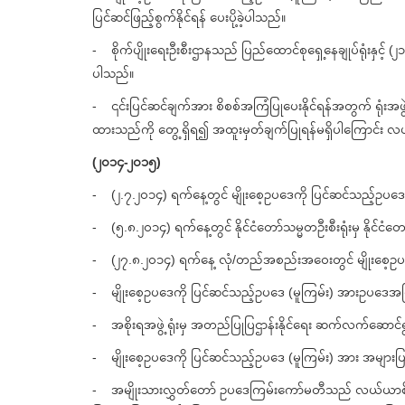
ပြင်ဆင်ဖြည့်စွက်နိုင်ရန် ပေးပို့ခဲ့ပါသည်။
- စိုက်ပျိုးရေးဦးစီးဌာနသည် ပြည်ထောင်စုရှေ့နေချုပ်ရုံးနှင့် (၂
ပါသည်။
- ၎င်းပြင်ဆင်ချက်အား စိစစ်အကြံပြုပေးနိုင်ရန်အတွက် ရုံးအဖွဲ့မ
ထားသည်ကို တွေ့ရှိရ၍ အထူးမှတ်ချက်ပြုရန်မရှိပါကြောင်း လယ်ယာ
(၂၀၁၄-၂၀၁၅)
- (၂.၇.၂၀၁၄) ရက်နေ့တွင် မျိုးစေ့ဥပဒေကို ပြင်ဆင်သည့်ဥပဒေ (မူက
- (၅.၈.၂၀၁၄) ရက်နေ့တွင် နိုင်ငံတော်သမ္မတဦးစီးရုံးမှ နိုင်
- (၂၇.၈.၂၀၁၄) ရက်နေ့ လုံ/တည်အစည်းအဝေးတွင် မျိုးစေ့ဥပဒေ
- မျိုးစေ့ဥပဒေကို ပြင်ဆင်သည့်ဥပဒေ (မူကြမ်း) အားဥပဒေအဖြစ် အ
- အစိုးရအဖွဲ့ရုံးမှ အတည်ပြုပြဌာန်းနိုင်ရေး ဆက်လက်ဆောင်ရွက်နိ
- မျိုးစေ့ဥပဒေကို ပြင်ဆင်သည့်ဥပဒေ (မူကြမ်း) အား အများပြည
- အမျိုးသားလွှတ်တော် ဥပဒေကြမ်းကော်မတီသည် လယ်ယာစိုက်ပျိုးရေ