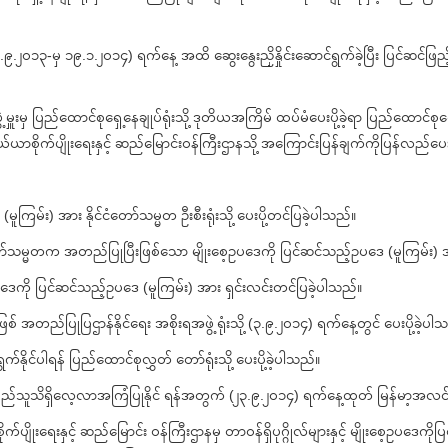
၁.၉.၂၀၁၃-မှ ၁၉.၁.၂၀၁၄) ရက်နေ့ အထိ ဆွေးနွေးညှိနှိုင်းဆောင်ရွက်ခဲ့ပြီး ပြင်ဆင်ဖြည့်
ှူးမှ ပြည်ထောင်စုရှေ့နေချုပ်ရုံးသို့ ဒုတိယအကြိမ် ထပ်မံပေးပို့ခဲ့ရာ ပြည်ထောင်စုရ
စိုက်ပျိုးရေးနှင့် ဆည်မြောင်းဝန်ကြီးဌာနသို့ အကြောင်းပြန်ချက်ကိုပြန်လည်ပေးပိ
ြမ်း) အား နိုင်ငံတော်သမ္မတ ဦးစီးရုံးသို့ ပေးပို့တင်ပြခဲ့ပါသည်။
ငံတော်သမ္မတက အတည်ပြုပြီးဖြစ်သော မျိုးစေ့ဥပဒေကို ပြင်ဆင်သည့်ဥပဒေ (မူကြမ်း) 
ကို ပြင်ဆင်သည့်ဥပဒေ (မူကြမ်း) အား ရှင်းလင်းတင်ပြခဲ့ပါသည်။
တည်ပြုပြဌာန်နိုင်ရေး အစိုးရအဖွဲ့ရုံးသို့ (၃.၉.၂၀၁၄) ရက်နေ့တွင် ပေးပို့ခဲ့ပါ
ုင်ပါရန် ပြည်‌ထောင်စုလွှတ် တော်ရုံးသို့ ပေးပို့ခဲ့ပါသည်။
်သူသိရှိလေ့လာအကြံပြုနိုင် ရန်အတွက် (၂၃.၉.၂၀၁၄) ရက်နေ့ထုတ် မြန်မာ့အလင်းနှင
းနှင့် ဆည်မြောင်း ဝန်ကြီးဌာနမှ တာဝန်ရှိပုဂ္ဂိုလ်များနှင့် မျိုးစေ့ဥပဒေကိုပြင