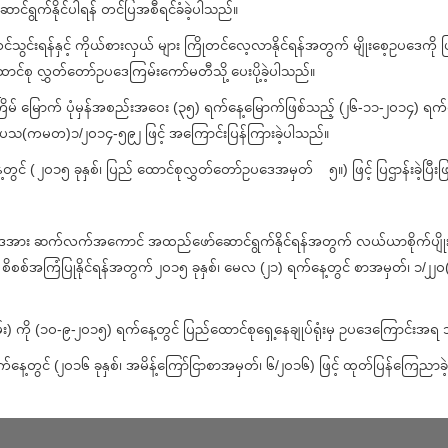
ာင်ရွက်နိုင်ပါရန် တင်ပြအစီရင်ခံခဲ့ပါသည်။
်းရန်နှင့် ကိုယ်စားလှယ် များ ကြိုတင်လေ့လာနိုင်ရန်အတွက် မျိုးစေ့ဥပဒေကို ပ
င်စု လွှတ်တော်ဥပဒေကြမ်းကော်မတီသို့ ပေးပို့ခဲ့ပါသည်။
မ် မြောက် ပုံမှန်အစည်းအဝေး (၃၅) ရက်နေ့မြောက်ဖြစ်သည့် (၂၆-၁၁-၂၀၁၄) ရက်
၀၅/ပသ(ကမတ)၁/၂၀၁၄-၅၉၂ ဖြင့် အကြောင်းပြန်ကြားခဲ့ပါသည်။
ွင် ( ၂၀၁၅ ခုနှစ်၊ ပြည် ထောင်စုလွှတ်တော်ဥပဒေအမှတ် ၅။) ဖြင့် ပြဌာန်းခဲ့ပြီး
့်ဥပဒေအား ဆက်လက်အကောင် အထည်ဖော်ဆောင်ရွက်နိုင်ရန်အတွက် လယ်ယာစိုက်ပျိုးရေးန
စိစစ်အကြံပြုနိုင်ရန်အတွက် ၂၀၁၅ ခုနှစ်၊ မေလ (၂၁) ရက်နေ့တွင် စာအမှတ်၊ ၁/၂၂၀(ဂ) (၃
မ်း) ကို (၁၀-၉-၂၀၁၅) ရက်နေ့တွင် ပြည်ထောင်စုရှေ့နေချုပ်ရုံးမှ ဥပဒေကြောင်းအရ
က်နေ့တွင် (၂၀၁၆ ခုနှစ်၊ အမိန့်ကြော်ငြာစာအမှတ်၊ ၆/၂၀၁၆) ဖြင့် ထုတ်ပြန်ကြေညာခဲ