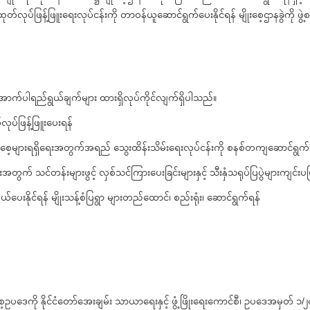
ပ်ဖြန့်ဖြူးရေးလုပ်ငန်းကို တာဝန်ယူဆောင်ရွက်ပေးနိုင်ရန် မျိုးစေ့ဌာနခွဲကို ဖွဲ့
် အောက်ပါရည်ရွယ်ချက်များ ထားရှိလုပ်ကိုင်လျက်ရှိပါသည်။
ပ်ဖြန့်ဖြူးပေးရန်
မျိုးစေ့များရရှိရေးအတွက်အရည် သွေးထိန်းသိမ်းရေးလုပ်ငန်းကို စနစ်တကျဆောင်ရွက
အတွက် သင်တန်းများဖွင့် လှစ်သင်ကြားပေးခြင်းများနှင့် သီးနှံသရုပ်ပြပွဲများကျင်းပပ
တ်ပယ်ပေးနိုင်ရန် မျိုးသန့်စံပြရွာ များတည်ထောင်၊ စည်းရုံး၊ ဆောင်ရွက်ရန်
ပဒေကို နိုင်ငံတော်အေးချမ်း သာယာရေးနှင့် ဖွံ့ဖြိုးရေးကောင်စီ၊ ဥပဒေအမှတ် ၁/၂၀၁၁