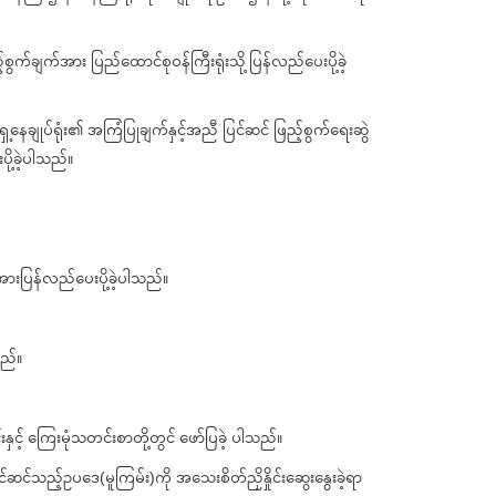
စွက်ချက်အား ပြည်ထောင်စုဝန်ကြီးရုံးသို့ ပြန်လည်ပေးပို့ခဲ့
ှေ့နေချုပ်ရုံး၏ အကြံပြုချက်နှင့်အညီ ပြင်ဆင် ဖြည့်စွက်ရေးဆွဲ
ု့ခဲ့ပါသည်။
အားပြန်လည်ပေးပို့ခဲ့ပါသည်။
သည်။
့် ကြေးမုံသတင်းစာတို့တွင် ဖော်ပြခဲ့ ပါသည်။
်ဆင်သည့်ဥပဒေ(မူကြမ်း)ကို အသေးစိတ်ညှိနှိုင်းဆွေးနွေးခဲ့ရာ