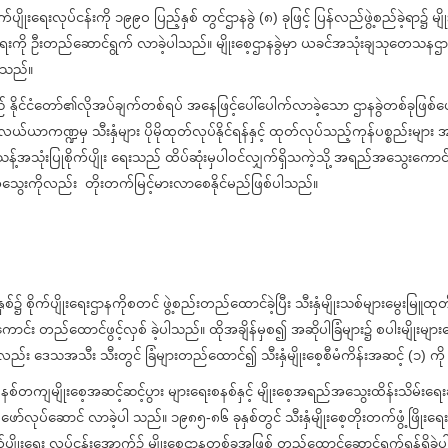
က်ပျိုးရေးလုပ်ငန်းကို ၁၉၉၀ ပြည့်နှစ် တွင်ဌာနခွဲ (၈) ခုဖြင့် ပြန်လည်ဖွဲ့စည်ခဲ့ရ
းကို ဦးတည်ဆောင်ရွက် လာခဲ့ပါသည်။ မျိုးစေ့ဌာနခွဲမှာ ယခင်အသုံးချသုတေသနဌာနခွ
ပါသည်။
ုင်ငံတော်၏လိုအပ်ချက်တစ်ရပ် အနေဖြင့်ပေါ်ပေါက်လာခဲ့သော ဌာနခွဲတစ်ခုဖြစ်ပေသည်။ 
့် လယ်ယာကဏ္ဍမှ သီးနှံများ ပိုမိုထုတ်လုပ်နိုင်ရန်နှင့် ထုတ်လုပ်သည့်ကုန်ပစ္စည်း
အသုံးပြုစိုက်ပျိုး ရေးသည် ထိပ်ဆုံးမှပါဝင်လျှက်ရှိသကဲ့သို့ အရည်အသွေးကောင်းမျိုးစေ
ည်အသွေးကိုလည်း တိုးတက်မြင့်မားလာစေနိုင်မည်ဖြစ်ပါသည်။
နှစ်၌ စိုက်ပျိုးရေးဌာနကိုစတင် ဖွဲ့စည်းတည်ထောင်ခဲ့ပြီး သီးနှံမျိုးသစ်များမွေးမြူထု
ာင်း တည်ထောင်ဖွင့်လှစ် ခဲ့ပါသည်။ ထိုအချိန်မှစ၍ အဆိုပါခြံများ၌ စပါးမျိုးများမွေး
င်လည်း ဒေသအသီး သီးတွင် ခြံများတည်ထောင်၍ သီးနှံမျိုးစေ့စီမံကိန်းအဆင့် (၁
နစ်တကျမျိုးစေ့အဆင့်ဆင့်ပွား များရေးစနစ်နှင့် မျိုးစေ့အရည်အသွေးထိန်းသိမ်းရေးဆိုင
ာ်လုပ်ဆောင် လာခဲ့ပါ သည်။ ၁၉၈၅-၈၆ ခုနှစ်တွင် သီးနှံမျိုးစေ့တိုးတက်ဖွံ့ဖြိုး
်ပျိုးရေး လုပ်ငန်းအောက်၌ မျိုးစေ့ဌာနတစ်ခုအဖြစ် တည်ထောင်ဆောင်ရွက်ရန်ရှိခဲ့