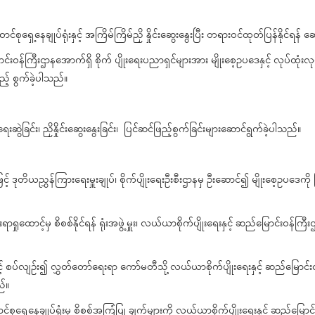
ရှေ့နေချုပ်ရုံးနှင့် အကြိမ်ကြိမ်ညှိ နှိုင်းဆွေးနွေးပြီး တရားဝင်ထုတ်ပြန်နိုင်ရန် 
န်ကြီးဌာနအောက်ရှိ စိုက် ပျိုးရေးပညာရှင်များအား မျိုးစေ့ဥပဒေနှင့် လုပ်ထုံးလုပ်န
ည့် စွက်ခဲ့ပါသည်။
ဲခြင်း၊ ညှိနှိုင်းဆွေးနွေးခြင်း၊ ပြင်ဆင်ဖြည့်စွက်ခြင်းများဆောင်ရွက်ခဲ့ပါသည်။
တိယညွှန်ကြားရေးမှူးချုပ်၊ စိုက်ပျိုးရေးဦးစီးဌာနမှ ဦးဆောင်၍ မျိုးစေ့ဥပဒေကို ပ
ာင့်မှ စိစစ်နိုင်ရန် ရုံးအဖွဲ့မှူး၊ လယ်ယာစိုက်ပျိုးရေးနှင့် ဆည်မြောင်းဝန်ကြီးဌာ
စပ်လျဉ်း၍ လွှတ်တော်ရေးရာ ကော်မတီသို့ လယ်ယာစိုက်ပျိုးရေးနှင့် ဆည်မြောင်းဝန်ကြီ
ည်။
ေ့နေချုပ်ရုံးမှ စိစစ်အကြံပြု ချက်များကို လယ်ယာစိုက်ပျိုးရေးနှင့် ဆည်မြောင်းဝန်က