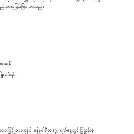
စည်းပေးခဲ့ခြင်းဖြစ် ပေသည်။
်ပေးရန်
ြုလုပ်ရန်
 ဖြင့်၂၀၁၁ ခုနှစ်၊ ဇန်နဝါရီလ (၇) ရက်နေ့တွင် ပြဌာန်းခဲ့