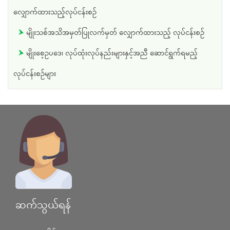
လျှောက်ထားသည့်လုပ်ငန်းစဥ်
မျိုးသစ်အသိအမှတ်ပြုလက်မှတ် လျှောက်ထားသည့် လုပ်ငန်းစဥ်
မျိုးစေ့ဥပ‌ဒေ၊ လုပ်ထုံးလုပ်နည်းများနှင့်အညီ ‌ဆောင်ရွက်ရမည့်
လုပ်ငန်းစဥ်များ
ဆက်သွယ်ရန်