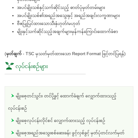
အပင်မျိုးသစ်နှင့်သက်ဆိုင်သည့် ဓာတ်ပုံမှတ်တမ်းများ
အပင်မျိုးသစ်၏အရည်အသွေးနှင့် အရည်အချင်းလက္ခဏာများ
ဗီဇပြုပြင်ထားသောသီးနှံဟုတ်/မဟုတ်
မျိုးနှင့်သက်ဆိုင်သည့်အချက်များမှန်ကန်ကြောင်းထောက်ခံစာ
(
မှတ်ချက်
- TSC မှသတ်မှတ်ထားသော Report Format ဖြင့်တင်ပြရန်)
လုပ်ငန်းစဥ်များ
မျိုးစေ့တင်သွင်း၊ တင်ပို့ခွင့် ထောက်ခံချက် လျှောက်ထားသည့်
လုပ်ငန်းစဥ်
မျိုးစေ့လုပ်ငန်းလိုင်စင် လျှောက်ထားသည့် လုပ်ငန်းစဥ်
မျိုးစေ့အရည်အသွေးစစ်ဆေးခန်း ဖွင့်လှစ်ခွင့် မှတ်ပုံတင်လက်မှတ်