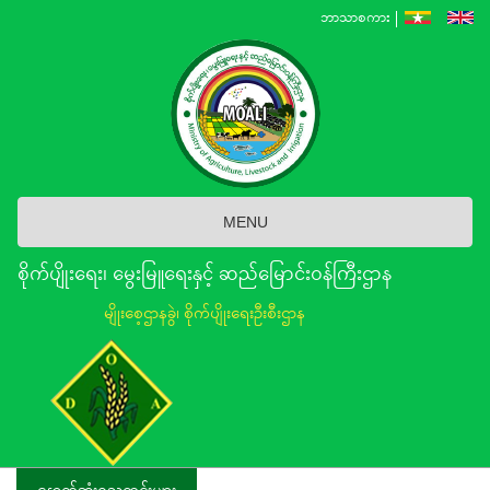
Skip
ဘာသာစကား
to
main
content
MENU
စိုက်ပျိုးရေး၊ မွေးမြူရေးနှင့် ဆည်မြောင်း၀န်ကြီးဌာန
မျိုးစေ့ဌာနခွဲ၊ စိုက်ပျိုးရေးဦးစီးဌာန
နောက်ဆုံးရသတင်းများ