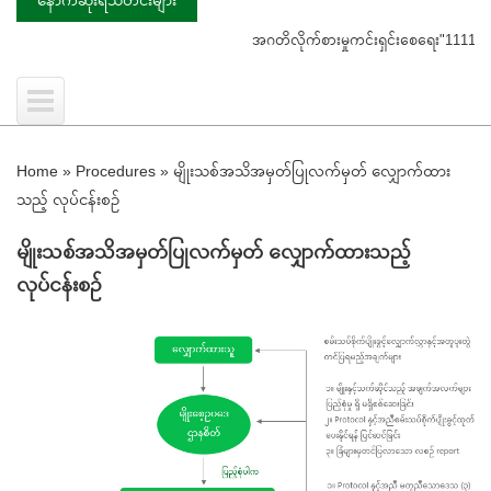
အဂတိလိုက်စားမှုကင်းရှင်းစေရေး"1111"ကို ဖြေ
Home
»
Procedures
»
မျိုးသစ်အသိအမှတ်ပြုလက်မှတ် လျှောက်ထား
သည့် လုပ်ငန်းစဥ်
မျိုးသစ်အသိအမှတ်ပြုလက်မှတ် လျှောက်ထားသည့်
လုပ်ငန်းစဥ်