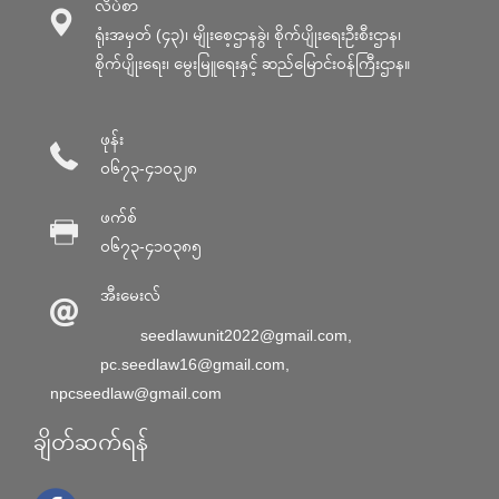
လိပ်စာ
ရုံးအမှတ် (၄၃)၊ မျိုးစေ့ဌာနခွဲ၊ စိုက်ပျိုးရေးဦးစီးဌာန၊
စိုက်ပျိုးရေး၊ မွေးမြူရေးနှင့် ဆည်မြောင်း၀န်ကြီးဌာန။
ဖုန်း
၀၆၇၃-၄၁၀၃၂၈
ဖက်စ်
၀၆၇၃-၄၁၀၃၈၅
အီးမေးလ်
seedlawunit2022@gmail.com
,
pc.seedlaw16@gmail.com
,
npcseedlaw@gmail.com
ချိတ်ဆက်ရန်