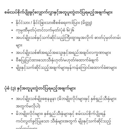
စမ်းသပ်စိုက်ပျိုးခွင့်လျှောက်လွှာနှင့်အတူပူးတွဲတင်ပြရမည့်အချက်များ
နိုင်ငံသား / နိုင်ငံခြားသားစီစစ်ရေးကဒ်ပြား (မိတ္တူ)
ကုမ္ပဏီမှတ်ပုံတင်လက်မှတ်/ပုံစံ ၆/၂၆
အပင်မျိုးသစ်နှင့်သက်ဆိုင်သည့်ကြီးထွားမှုအလိုက် ဓာတ်ပုံမှတ်တမ်း
များ
အပင်မျိုးသစ်၏အရည်အသွေးနှင့်အရည်အချင်းလက္ခဏာများ
ဗီဇပြုပြင်ထားသောသီးနှံဟုတ်/မဟုတ်/ထောက်ခံချက်
မျိုးနှင့်သက်ဆိုင်သည့်အချက်များမှန်ကန်ကြောင်းထောက်ခံစာများ
ပုံစံ (၃) နှင့်အတူပူးတွဲတင်ပြရမည့်အချက်များ
အပင်မျိုးသစ်မျိုးစေ့နမူနာ (မိဘမျိုးလိုင်းများနှင့် နှစ်ရှည်သီးနှံများ
အတွက်မလိုပါ)
မိဘမျိုးလိုင်းများ၊ နှစ်ရှည်သီးနှံများနှင့် စမ်းသပ်စိုက်ပျိုးရန်
ကင်းလွတ်ခွင့်ပြုသော သီးနှံများအတွက် မျိုးနှင့်သက်ဆိုင်သည့်
မှတ်တမ်းများ