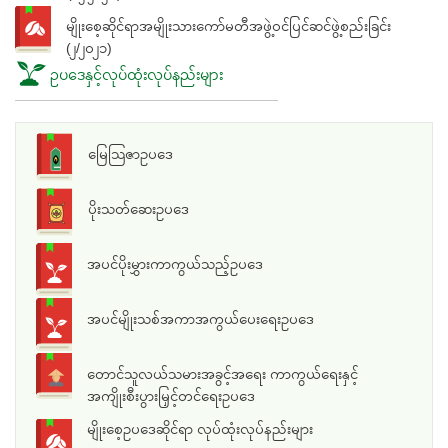
မျိုးစေ့ဆိုင်ရာအမျိုးသားကော်မတီအဖွဲ့ဝင်ပြင်ဆင်ဖွဲ့စည်းခြင်း
(၂/၂၀၂၁)
ဥပဒေနှင့်လုပ်ထုံးလုပ်နည်းများ
မြေသြဇာဥပဒေ
ပိုးသတ်ဆေးဥပဒေ
အပင်ပိုးမွှားကာကွယ်သည့်ဥပဒေ
အပင်မျိုးသစ်အကာအကွယ်ပေးရေးဥပဒေ
တောင်သူလယ်သမားအခွင့်အရေး ကာကွယ်ရေးနှင့်
အကျိုးစီးပွားမြှင့်တင်ရေးဥပဒေ
မျိုးစေ့ဥပဒေဆိုင်ရာ လုပ်ထုံးလုပ်နည်းများ