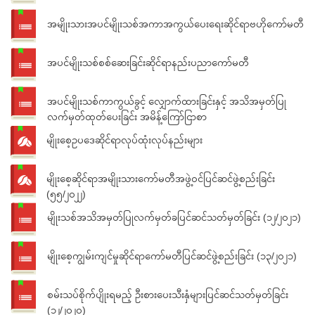
အမျိုးသားအပင်မျိုးသစ်အကာအကွယ်ပေးရေးဆိုင်ရာဗဟိုကော်မတီ
အပင်မျိုးသစ်စစ်ဆေးခြင်းဆိုင်ရာနည်းပညာကော်မတီ
အပင်မျိုးသစ်ကာကွယ်ခွင့် လျှောက်ထားခြင်းနှင့် အသိအမှတ်ပြု
လက်မှတ်ထုတ်ပေးခြင်း အမိန့်ကြော်ငြာစာ
မျိုးစေ့ဥပဒေဆိုင်ရာလုပ်ထုံးလုပ်နည်းများ
မျိုးစေ့ဆိုင်ရာအမျိုးသားကော်မတီအဖွဲ့ဝင်ပြင်ဆင်ဖွဲ့စည်းခြင်း
(၅၅/၂၀၂၂)
မျိုးသစ်အသိအမှတ်ပြုလက်မှတ်ခပြင်ဆင်သတ်မှတ်ခြင်း (၁၂/၂၀၂၁)
မျိုးစေ့ကျွမ်းကျင်မှုဆိုင်ရာကော်မတီပြင်ဆင်ဖွဲ့စည်းခြင်း (၁၃/၂၀၂၁)
စမ်းသပ်စိုက်ပျိုးရမည့် ဦးစားပေးသီးနှံများပြင်ဆင်သတ်မှတ်ခြင်း
(၁၂/၂၀၂၀)