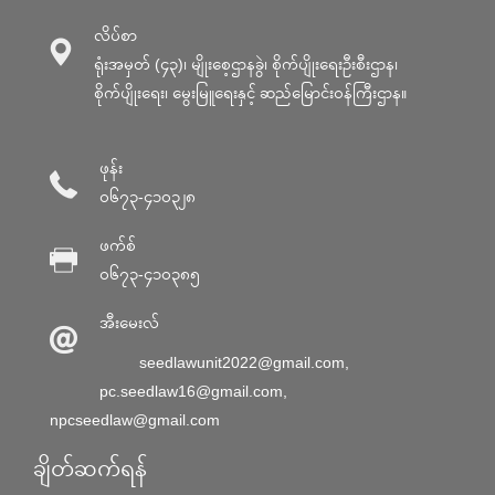
လိပ်စာ
ရုံးအမှတ် (၄၃)၊ မျိုးစေ့ဌာနခွဲ၊ စိုက်ပျိုးရေးဦးစီးဌာန၊
စိုက်ပျိုးရေး၊ မွေးမြူရေးနှင့် ဆည်မြောင်း၀န်ကြီးဌာန။
ဖုန်း
၀၆၇၃-၄၁၀၃၂၈
ဖက်စ်
၀၆၇၃-၄၁၀၃၈၅
အီးမေးလ်
seedlawunit2022@gmail.com
,
pc.seedlaw16@gmail.com
,
npcseedlaw@gmail.com
ချိတ်ဆက်ရန်