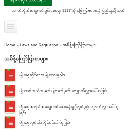
အဂတိလိုက်စားမှုကင်းရှင်းစေရေး"1111"ကို ဖြေကြားပေးရန် ပြည်သူသို့ သတိပေးနှိုးဆ
Home
»
Laws and Regulation
»
အမိန့်ကြော်ငြာစာများ
အမိန့်ကြော်ငြာစာများ
မျိုးစေ့ဆိုင်ရာအမျိုးသားမူဝါဒ
မျိုးသစ်အသိအမှတ်ပြုလက်မှတ် လျှောက်လွှာခေါ်ယူခြင်း
မျိုးစေ့အရည်အသွေး စစ်ဆေးခန်းဖွင့်လှစ်ခွင့်လျှောက်လွှာ ခေါ်ယူ
ခြင်း
မျိုးစေ့လုပ်ငန်းလိုင်စင်ခေါ်ယူခြင်း