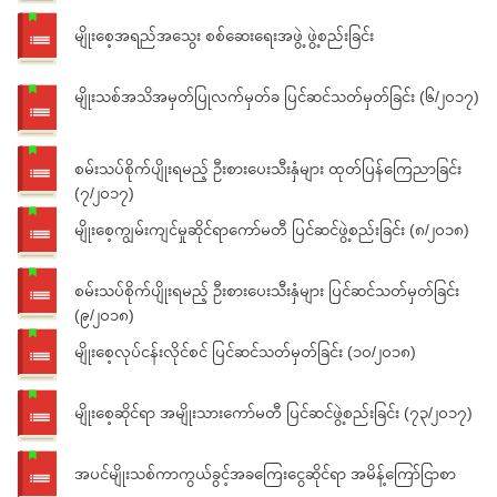
မျိုးစေ့အရည်အသွေး စစ်ဆေးရေးအဖွဲ့ ဖွဲ့စည်းခြင်း
မျိုးသစ်အသိအမှတ်ပြုလက်မှတ်ခ ပြင်ဆင်သတ်မှတ်ခြင်း (၆/၂၀၁၇)
စမ်းသပ်စိုက်ပျိုးရမည့် ဦးစားပေးသီးနှံများ ထုတ်ပြန်ကြေညာခြင်း
(၇/၂၀၁၇)
မျိုးစေ့ကျွမ်းကျင်မှုဆိုင်ရာကော်မတီ ပြင်ဆင်ဖွဲ့စည်းခြင်း (၈/၂၀၁၈)
စမ်းသပ်စိုက်ပျိုးရမည့် ဦးစားပေးသီးနှံများ ပြင်ဆင်သတ်မှတ်ခြင်း
(၉/၂၀၁၈)
မျိုးစေ့လုပ်ငန်းလိုင်စင် ပြင်ဆင်သတ်မှတ်ခြင်း (၁၀/၂၀၁၈)
မျိုးစေ့ဆိုင်ရာ အမျိုးသားကော်မတီ ပြင်ဆင်ဖွဲ့စည်းခြင်း (၇၃/၂၀၁၇)
အပင်မျိုးသစ်ကာကွယ်ခွင့်အခကြေးငွေဆိုင်ရာ အမိန့်ကြော်ငြာစာ