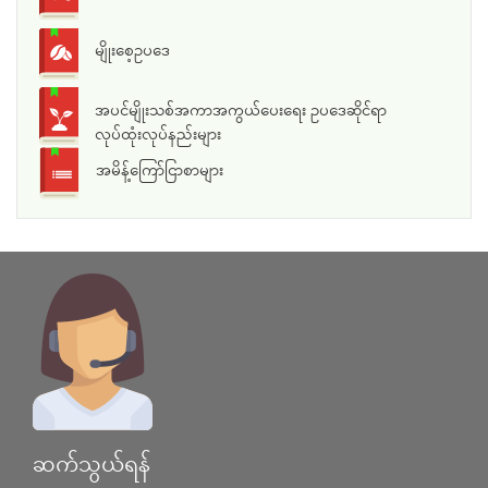
မျိုးစေ့ဥပဒေ
အပင်မျိုးသစ်အကာအကွယ်ပေးရေး ဥပဒေဆိုင်ရာ
လုပ်ထုံးလုပ်နည်းများ
အမိန့်ကြော်ငြာစာများ
ဆက်သွယ်ရန်