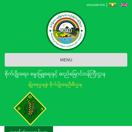
Skip
ဘာသာစကား
to
main
content
MENU
စိုက်ပျိုးရေး၊ မွေးမြူရေးနှင့် ဆည်မြောင်း၀န်ကြီးဌာန
မျိုးစေ့ဌာနခွဲ၊ စိုက်ပျိုးရေးဦးစီးဌာန
နောက်ဆုံးရသတင်းများ