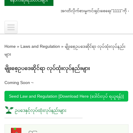
အဂတိလိုက်စားမှုကင်းရှင်းစေရေး"1111"ကို ဖြေကြာ
Home
»
Laws and Regulation
»
မျိုးစေ့ဥပဒေဆိုင်ရာ လုပ်ထုံးလုပ်နည်း
များ
မျိုးစေ့ဥပဒေဆိုင်ရာ လုပ်ထုံးလုပ်နည်းများ
Coming Soon ~
Seed Law and Regulation [Download Here (ဒေါင်းလုပ် ရယူရန်)]
ဥပဒေနှင့်လုပ်ထုံးလုပ်နည်းများ