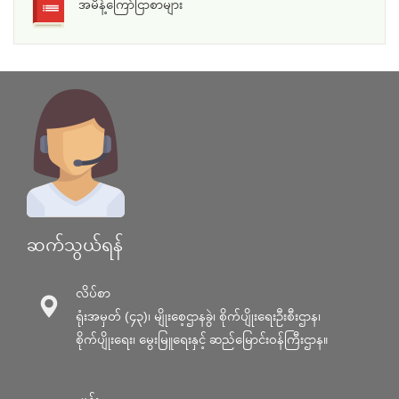
အမိန့်ကြော်ငြာစာများ
ဆက်သွယ်ရန်
လိပ်စာ
ရုံးအမှတ် (၄၃)၊ မျိုးစေ့ဌာနခွဲ၊ စိုက်ပျိုးရေးဦးစီးဌာန၊
စိုက်ပျိုးရေး၊ မွေးမြူရေးနှင့် ဆည်မြောင်း၀န်ကြီးဌာန။