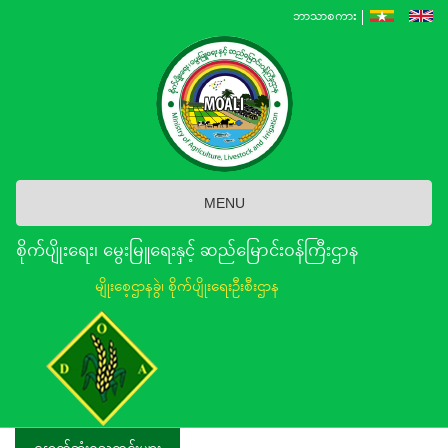
Skip
ဘာသာစကား
to
main
content
MENU
စိုက်ပျိုးရေး၊ မွေးမြူရေးနှင့် ဆည်မြောင်း၀န်ကြီးဌာန
မျိုးစေ့ဌာနခွဲ၊ စိုက်ပျိုးရေးဦးစီးဌာန
နောက်ဆုံးရသတင်းများ