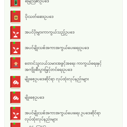
မြေသြဇာဥပဒေ
ပိုးသတ်ဆေးဥပဒေ
အပင်ပိုးမွှားကာကွယ်သည့်ဥပဒေ
အပင်မျိုးသစ်အကာအကွယ်ပေးရေးဥပဒေ
တောင်သူလယ်သမားအခွင့်အရေး ကာကွယ်ရေးနှင့်
အကျိုးစီးပွားမြှင့်တင်ရေးဥပဒေ
မျိုးစေ့ဥပဒေဆိုင်ရာ လုပ်ထုံးလုပ်နည်းများ
မျိုးစေ့ဥပဒေ
အပင်မျိုးသစ်အကာအကွယ်ပေးရေး ဥပဒေဆိုင်ရာ
လုပ်ထုံးလုပ်နည်းများ