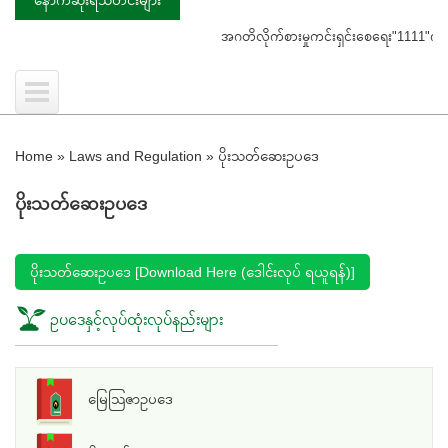
အဂတိလိုက်စားမှုကင်းရှင်းစေရေး"1111"ကို ဖြေ
Home
»
Laws and Regulation
»
ပိုးသတ်ဆေးဥပဒေ
ပိုးသတ်ဆေးဥပဒေ
ပိုးသတ်ဆေးဥပဒေ [Download Here (ဒေါင်းလုပ် ရယူရန်)]
ဥပဒေနှင့်လုပ်ထုံးလုပ်နည်းများ
မြေသြဇာဥပဒေ