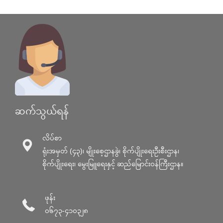
ဆက်သွယ်ရန်
လိပ်စာ
ရုံးအမှတ် (၄၃)၊ မျိုးစေ့ဌာနခွဲ၊ စိုက်ပျိုးရေးဦးစီးဌာန၊
စိုက်ပျိုးရေး၊ မွေးမြူရေးနှင့် ဆည်မြောင်း၀န်ကြီးဌာန။
ဖုန်း
၀၆၇၃-၄၁၀၃၂၈