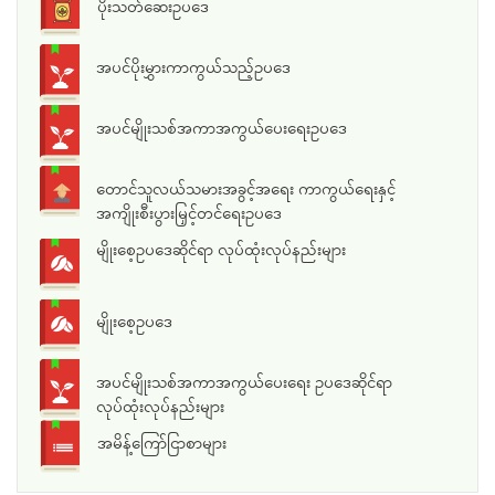
ပိုးသတ်ဆေးဥပဒေ
အပင်ပိုးမွှားကာကွယ်သည့်ဥပဒေ
အပင်မျိုးသစ်အကာအကွယ်ပေးရေးဥပဒေ
တောင်သူလယ်သမားအခွင့်အရေး ကာကွယ်ရေးနှင့်
အကျိုးစီးပွားမြှင့်တင်ရေးဥပဒေ
မျိုးစေ့ဥပဒေဆိုင်ရာ လုပ်ထုံးလုပ်နည်းများ
မျိုးစေ့ဥပဒေ
အပင်မျိုးသစ်အကာအကွယ်ပေးရေး ဥပဒေဆိုင်ရာ
လုပ်ထုံးလုပ်နည်းများ
အမိန့်ကြော်ငြာစာများ