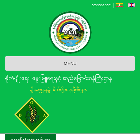
Skip
ဘာသာစကား
to
main
content
MENU
စိုက်ပျိုးရေး၊ မွေးမြူရေးနှင့် ဆည်မြောင်း၀န်ကြီးဌာန
မျိုးစေ့ဌာနခွဲ၊ စိုက်ပျိုးရေးဦးစီးဌာန
နောက်ဆုံးရသတင်းများ