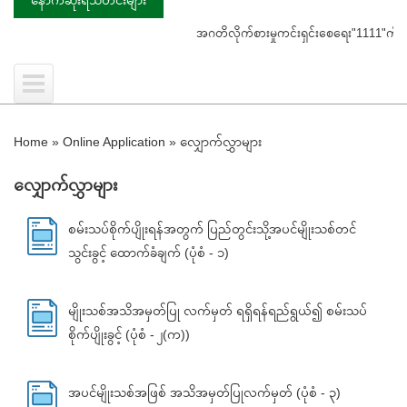
အဂတိလိုက်စားမှုကင်းရှင်းစေရေး"1111"ကို ဖြေကြ
Home
»
Online Application
»
လျှောက်လွှာများ
လျှောက်လွှာများ
စမ်းသပ်စိုက်ပျိုးရန်အတွက် ပြည်တွင်းသို့အပင်မျိုးသစ်တင်
သွင်းခွင့် ထောက်ခံချက် (ပုံစံ - ၁)
မျိုးသစ်အသိအမှတ်ပြု လက်မှတ် ရရှိရန်ရည်ရွယ်၍ စမ်းသပ်
စိုက်ပျိုးခွင့် (ပုံစံ - ၂(က))
အပင်မျိုးသစ်အဖြစ် အသိအမှတ်ပြုလက်မှတ် (ပုံစံ - ၃)