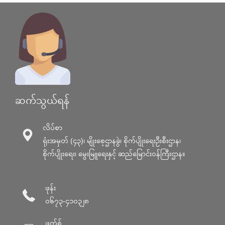
ဆက်သွယ်ရန်
လိပ်စာ
ရုံးအမှတ် (၄၃)၊ မျိုးစေ့ဌာနခွဲ၊ စိုက်ပျိုးရေးဦးစီးဌာန၊
စိုက်ပျိုးရေး၊ မွေးမြူရေးနှင့် ဆည်မြောင်း၀န်ကြီးဌာန။
ဖုန်း
၀၆၇၃-၄၁၀၃၂၈
ဖက်စ်