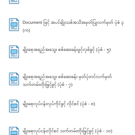
Document ဖြင့် အပင်မျိုးသစ်အသိအမှတ်ပြုလက်မှတ် ပုံစံ ၃
(က)
မျိုးစေ့အရည်အသွေး စစ်ဆေးခန်းဖွင့်လှစ်ခွင့် (ပုံစံ - ၅)
မျိုးစေ့အရည်အသွေး စစ်ဆေးခန်း မှတ်ပုံတင်လက်မှတ်
သက်တမ်းတိုးမြှင့်ခွင့် (ပုံစံ - ၇)
မျိုးစေ့လုပ်ငန်းလုပ်ကိုင်ခွင့် လိုင်စင် (ပုံစံ - ၈)
မျိုးစေ့လုပ်ငန်းလိုင်စင် သက်တမ်းတိုးမြှင့်ခွင့် (ပုံစံ - ၁၀)