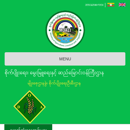
Skip
ဘာသာစကား
to
main
content
MENU
စိုက်ပျိုးရေး၊ မွေးမြူရေးနှင့် ဆည်မြောင်း၀န်ကြီးဌာန
မျိုးစေ့ဌာနခွဲ၊ စိုက်ပျိုးရေးဦးစီးဌာန
နောက်ဆုံးရသတင်းများ