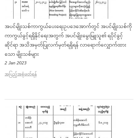
အပင်မျိုးသစ်ကာကွယ်ပေးရေးဥပဒေအောက်တွင် အပင်မျိုးသစ်ကို
ကာကွယ်ခွင့်ရရှိနိုင်ရေးအတွက် အပင်မျိုးမွေးမြူသူ၏ ရပိုင်ခွင့်
ဆိုင်ရာ အသိအမှတ်ပြုလက်မှတ်ရရှိရန် လာရောက်လျှောက်ထား
သော မျိုးသစ်များ
2 Jan 2023
အပြည့်အစုံဖတ်ရန်