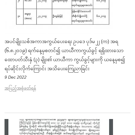
အပင်မျိုးသစ်အကာအကွယ်ပေးရေး ဥပဒေ ပုဒ်မ ၂၂ (က) အရ
(၆.၈.၂၀၁၉) ရက်နေ့မှစတင်၍ ယာယီကာကွယ်ခွင့် ရရှိထားသော
ထောပတ်သီးနှံ (၃) မျိုး၏ ယာယီကာ ကွယ်ခွင့်များကို ယနေ့မှစ၍
ရပ်ဆိုင်းလိုက်ကြောင်း အသိပေးကြေညာခြင်း
9 Dec 2022
အပြည့်အစုံဖတ်ရန်