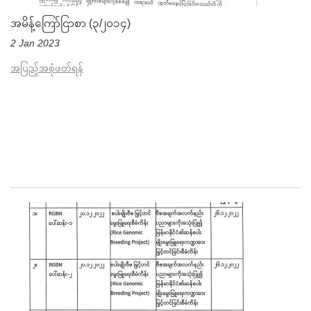
အမိန့်ကြော်ငြာစာ (၃/၂၀၁၄)
2 Jan 2023
အပြည့်အစုံဖတ်ရန်