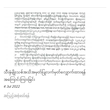
သီးနှံမျိုးသစ်အသိအမှတ်ပြုလက်မှတ်လျှောက်ထားရန်
အကြောင်းကြားခြင်း
4 Jul 2022
အပြည့်အစုံဖတ်ရန်