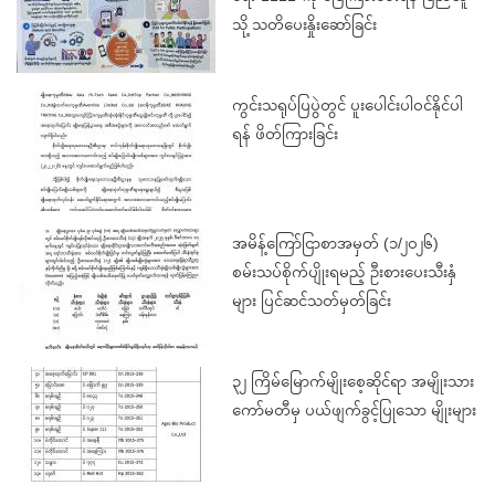
သို့ သတိပေးနှိုးဆော်ခြင်း
ကွင်းသရုပ်ပြပွဲတွင် ပူးပေါင်းပါဝင်နိုင်ပါ
ရန် ဖိတ်ကြားခြင်း
အမိန့်ကြော်ငြာစာအမှတ် (၁/၂၀၂၆)
စမ်းသပ်စိုက်ပျိုးရမည့် ဦးစားပေးသီးနှံ
များ ပြင်ဆင်သတ်မှတ်ခြင်း
၃၂ ကြိမ်မြောက်မျိုးစေ့ဆိုင်ရာ အမျိုးသား
ကော်မတီမှ ပယ်ဖျက်ခွင့်ပြုသော မျိုးများ