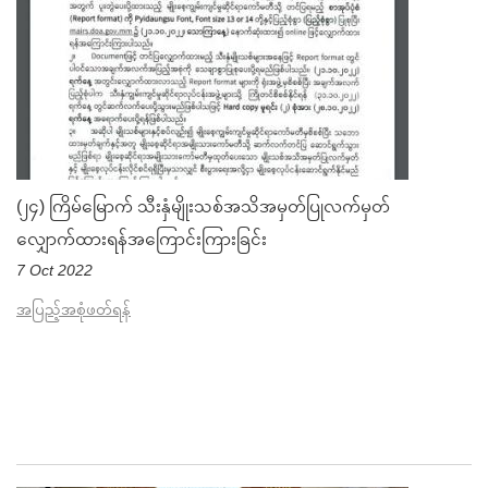
(၂၄) ကြိမ်မြောက် သီးနှံမျိုးသစ်အသိအမှတ်ပြုလက်မှတ်
လျှောက်ထားရန်အကြောင်းကြားခြင်း
7 Oct 2022
အပြည့်အစုံဖတ်ရန်