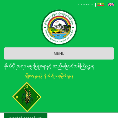
Skip
ဘာသာစကား
to
main
content
MENU
စိုက်ပျိုးရေး၊ မွေးမြူရေးနှင့် ဆည်မြောင်း၀န်ကြီးဌာန
မျိုးစေ့ဌာနခွဲ၊ စိုက်ပျိုးရေးဦးစီးဌာန
နောက်ဆုံးရသတင်းများ