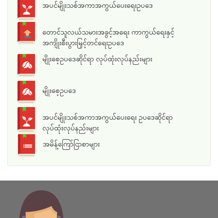
အပင်မျိုးသစ်အကာအကွယ်ပေးရေးဥပဒေ
တောင်သူလယ်သမားအခွင့်အရေး ကာကွယ်ရေးနှင့်
အကျိုးစီးပွားမြှင့်တင်ရေးဥပဒေ
မျိုးစေ့ဥပဒေဆိုင်ရာ လုပ်ထုံးလုပ်နည်းများ
မျိုးစေ့ဥပဒေ
အပင်မျိုးသစ်အကာအကွယ်ပေးရေး ဥပဒေဆိုင်ရာ
လုပ်ထုံးလုပ်နည်းများ
အမိန့်ကြော်ငြာစာများ