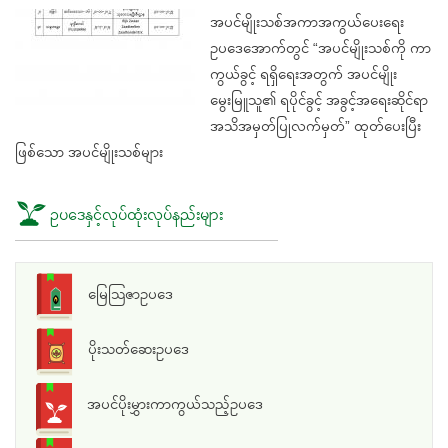
အပင်မျိုးသစ်အကာအကွယ်ပေးရေး
ဥပဒေအောက်တွင် “အပင်မျိုးသစ်ကို ကာ
ကွယ်ခွင့် ရရှိရေးအတွက် အပင်မျိုး
မွေးမြူသူ၏ ရပိုင်ခွင့် အခွင့်အရေးဆိုင်ရာ
အသိအမှတ်ပြုလက်မှတ်” ထုတ်ပေးပြီး
ဖြစ်သော အပင်မျိုးသစ်များ
ဥပဒေနှင့်လုပ်ထုံးလုပ်နည်းများ
မြေသြဇာဥပဒေ
ပိုးသတ်ဆေးဥပဒေ
အပင်ပိုးမွှားကာကွယ်သည့်ဥပဒေ