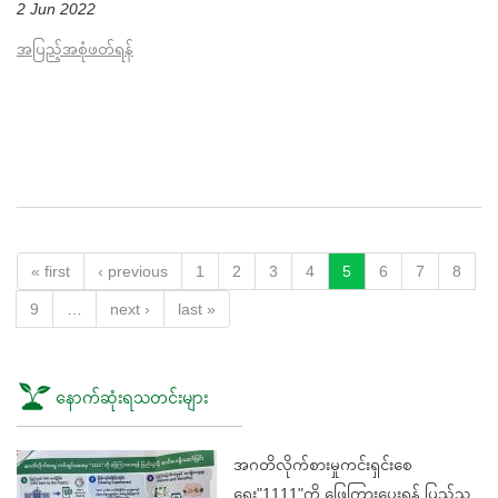
2 Jun 2022
အပြည့်အစုံဖတ်ရန်
« first
‹ previous
1
2
3
4
5
6
7
8
9
…
next ›
last »
နောက်ဆုံးရသတင်းများ
အဂတိလိုက်စားမှုကင်းရှင်းစေ
ရေး"1111"ကို ဖြေကြားပေးရန် ပြည်သူ