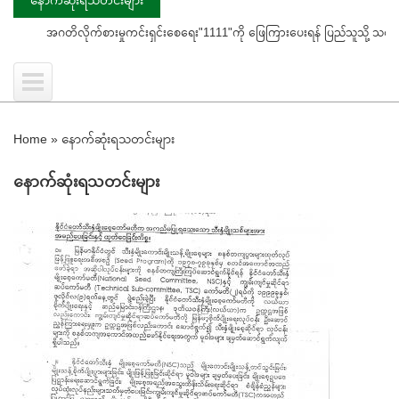
တိလိုက်စားမှုကင်းရှင်းစေရေး"1111"ကို ဖြေကြားပေးရန် ပြည်သူသို့ သတိပေးနှိုးဆော်ခြ
Home
»
နောက်ဆုံးရသတင်းများ
နောက်ဆုံးရသတင်းများ