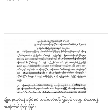
မျိုးစေ့လုပ်ငန်းလိုင်စင် သက်တမ်းတိုးမြှင့်ခွင့် လျှောက်ထားရန်
အကြောင်းကြားခြင်း