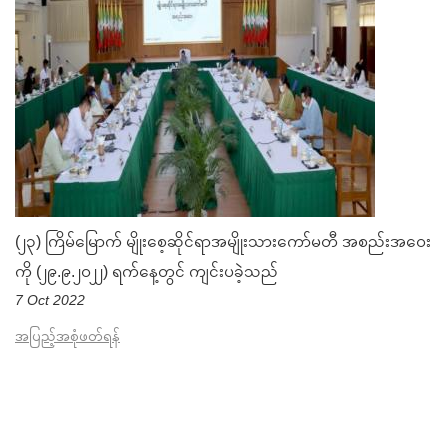
(၂၃) ကြိမ်မြောက် မျိုးစေ့ဆိုင်ရာအမျိုးသားကော်မတီ အစည်းအဝေး
ကို (၂၉.၉.၂၀၂၂) ရက်နေ့တွင် ကျင်းပခဲ့သည်
7 Oct 2022
အပြည့်အစုံဖတ်ရန်