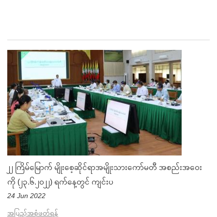
၂၂ ကြိမ်မြောက် မျိုးစေ့ဆိုင်ရာအမျိုးသားကော်မတီ အစည်းအဝေး
ကို (၂၃.၆.၂၀၂၂) ရက်နေ့တွင် ကျင်းပ
24 Jun 2022
အပြည့်အစုံဖတ်ရန်