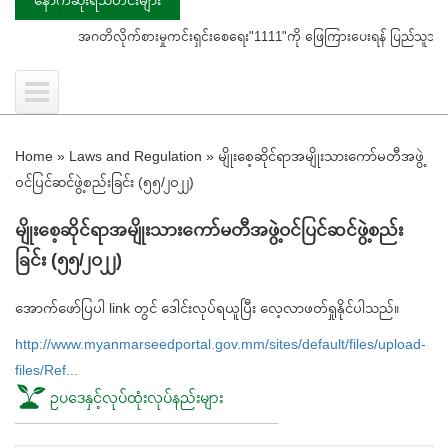
အဂတိလိုက်စားမှုကင်းရှင်းစေရေး"1111"ကို ဖြေကြားပေးရန် ပြည်သူသို့ သတိပ
Home
»
Laws and Regulation
»
မျိုးစေ့ဆိုင်ရာအမျိုးသားကော်မတီအဖွဲ့
ဝင်ပြင်ဆင်ဖွဲ့စည်းခြင်း (၅၅/၂၀၂၂)
မျိုးစေ့ဆိုင်ရာအမျိုးသားကော်မတီအဖွဲ့ဝင်ပြင်ဆင်ဖွဲ့စည်း
ခြင်း (၅၅/၂၀၂၂)
အောက်ဖော်ပြပါ link တွင် ဒေါင်းလုပ်ရယူပြီး လေ့လာဖတ်ရှုနိုင်ပါသည်။
http://www.myanmarseedportal.gov.mm/sites/default/files/upload-
files/Ref...
ဥပဒေနှင့်လုပ်ထုံးလုပ်နည်းများ