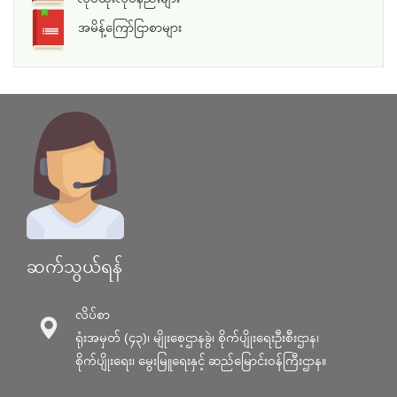
အမိန့်ကြော်ငြာစာများ
ဆက်သွယ်ရန်
လိပ်စာ
ရုံးအမှတ် (၄၃)၊ မျိုးစေ့ဌာနခွဲ၊ စိုက်ပျိုးရေးဦးစီးဌာန၊
စိုက်ပျိုးရေး၊ မွေးမြူရေးနှင့် ဆည်မြောင်း၀န်ကြီးဌာန။