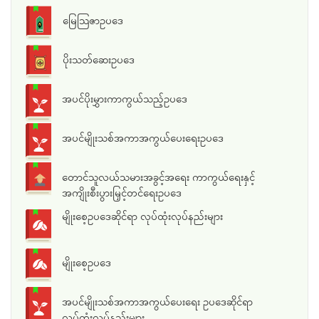
မြေသြဇာဥပဒေ
ပိုးသတ်ဆေးဥပဒေ
အပင်ပိုးမွှားကာကွယ်သည့်ဥပဒေ
အပင်မျိုးသစ်အကာအကွယ်ပေးရေးဥပဒေ
တောင်သူလယ်သမားအခွင့်အရေး ကာကွယ်ရေးနှင့်
အကျိုးစီးပွားမြှင့်တင်ရေးဥပဒေ
မျိုးစေ့ဥပဒေဆိုင်ရာ လုပ်ထုံးလုပ်နည်းများ
မျိုးစေ့ဥပဒေ
အပင်မျိုးသစ်အကာအကွယ်ပေးရေး ဥပဒေဆိုင်ရာ
လုပ်ထုံးလုပ်နည်းများ