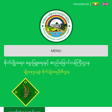
Skip
ဘာသာစကား
to
main
content
MENU
စိုက်ပျိုးရေး၊ မွေးမြူရေးနှင့် ဆည်မြောင်း၀န်ကြီးဌာန
မျိုးစေ့ဌာနခွဲ၊ စိုက်ပျိုးရေးဦးစီးဌာန
နောက်ဆုံးရသတင်းများ