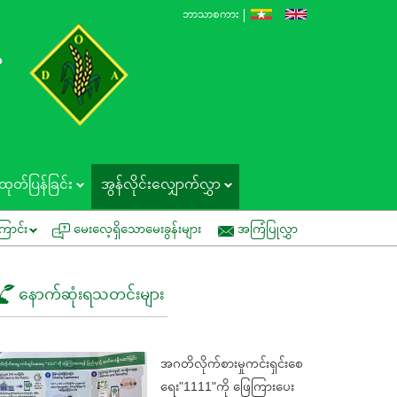
ဘာသာစကား
န
ထုတ်ပြန်ခြင်း
အွန်လိုင်းလျှောက်လွှာ
် ဖိတ်ကြားခြင်း
အမိန့်ကြော်ငြာစာအမှတ် (၁/၂၀၂၆) စမ်းသပ်စိုက်ပျိုးရမည့် ဦးစာ
ြောင်း
မေးလေ့ရှိသောမေးခွန်းများ
အကြံပြုလွှာ
နောက်ဆုံးရသတင်းများ
အဂတိလိုက်စားမှုကင်းရှင်းစေ
ရေး"1111"ကို ဖြေကြားပေး