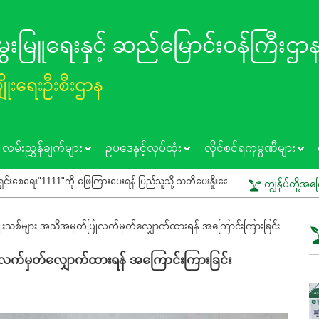
 မွေးမြူရေးနှင့် ဆည်မြောင်း၀န်ကြီးဌာ
ပျိုးရေးဦးစီးဌာန
လမ်းညွှန်ချက်များ
ဥပဒေနှင့်လုပ်ထုံး
လိုင်စင်ရကုမ္ပဏီများ
ပြည်သူသို့ သတိပေးနှိုးဆော်ခြင်း
ကွင်းသရုပ်ပြပွဲတွင် ပူးပေါင်းပါဝင်နိုင်ပါရန
ကျွန်ုပ်တို့အက
ံမျိုးသစ်များ အသိအမှတ်ပြုလက်မှတ်လျှောက်ထားရန် အကြောင်းကြားခြင်း
ပြုလက်မှတ်လျှောက်ထားရန် အကြောင်းကြားခြင်း