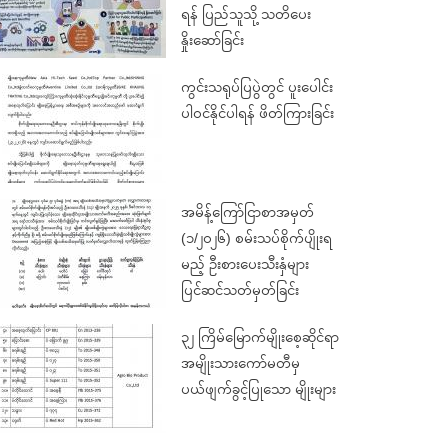
ရန် ပြည်သူသို့ သတိပေး
နှိုးဆော်ခြင်း
ကွင်းသရုပ်ပြပွဲတွင် ပူးပေါင်း
ပါဝင်နိုင်ပါရန် ဖိတ်ကြားခြင်း
အမိန့်ကြော်ငြာစာအမှတ်
(၁/၂၀၂၆) စမ်းသပ်စိုက်ပျိုးရ
မည့် ဦးစားပေးသီးနှံများ
ပြင်ဆင်သတ်မှတ်ခြင်း
၃၂ ကြိမ်မြောက်မျိုးစေ့ဆိုင်ရာ
အမျိုးသားကော်မတီမှ
ပယ်ဖျက်ခွင့်ပြုသော မျိုးများ