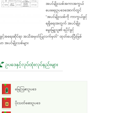
အပင်မျိုးသစ်အကာအကွယ်
ပေးရေးဥပဒေအောက်တွင်
“အပင်မျိုးသစ်ကို ကာကွယ်ခွင့်
ရရှိရေးအတွက် အပင်မျိုး
မွေးမြူသူ၏ ရပိုင်ခွင့်
ွင့်အရေးဆိုင်ရာ အသိအမှတ်ပြုလက်မှတ်” ထုတ်ပေးပြီးဖြစ်
ာ အပင်မျိုးသစ်များ
ဥပဒေနှင့်လုပ်ထုံးလုပ်နည်းများ
မြေသြဇာဥပဒေ
ပိုးသတ်ဆေးဥပဒေ