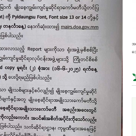
အခ
သေ