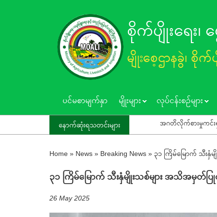
Skip
to
စိုက်ပျိုးရေး၊
main
content
မျိုးစေ့ဌာနခွဲ၊ စိုက်
ပင်မစာမျက်နှာ
မျိုးများ
လုပ်ငန်းစဥ်များ
အဂတိလိုက်စားမှုကင်းရှင်းစေရေး"1111"ကို ဖြေကြားပေးရန် 
နောက်ဆုံးရသတင်းများ
Home
»
News
»
Breaking News
»
၃၁ ကြိမ်မြောက် သီးနှ
၃၁ ကြိမ်မြောက် သီးနှံမျိုးသစ်များ အသိအမှတ်
26 May 2025