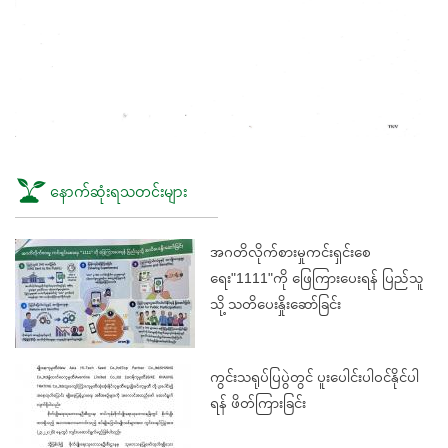
နောက်ဆုံးရသတင်းများ
အဂတိလိုက်စားမှုကင်းရှင်းစေ
ရေး"1111"ကို ဖြေကြားပေးရန် ပြည်သူ
သို့ သတိပေးနှိုးဆော်ခြင်း
ကွင်းသရုပ်ပြပွဲတွင် ပူးပေါင်းပါဝင်နိုင်ပါ
ရန် ဖိတ်ကြားခြင်း