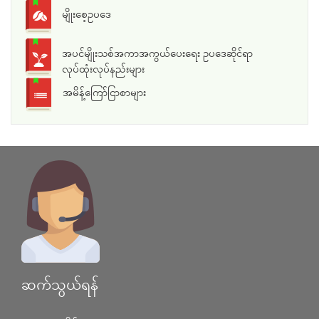
မျိုးစေ့ဥပဒေ
အပင်မျိုးသစ်အကာအကွယ်ပေးရေး ဥပဒေဆိုင်ရာ
လုပ်ထုံးလုပ်နည်းများ
အမိန့်ကြော်ငြာစာများ
ဆက်သွယ်ရန်