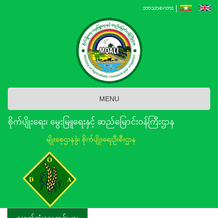
Skip
ဘာသာစကား
to
main
content
MENU
စိုက်ပျိုးရေး၊ မွေးမြူရေးနှင့် ဆည်မြောင်း၀န်ကြီးဌာန
မျိုးစေ့ဌာနခွဲ၊ စိုက်ပျိုးရေးဦးစီးဌာန
နောက်ဆုံးရသတင်းများ