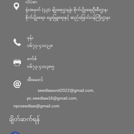
လိပ်စာ
ရုံးအမှတ် (၄၃)၊ မျိုးစေ့ဌာနခွဲ၊ စိုက်ပျိုးရေးဦးစီးဌာန၊
စိုက်ပျိုးရေး၊ မွေးမြူရေးနှင့် ဆည်မြောင်း၀န်ကြီးဌာန။
ဖုန်း
၀၆၇၃-၄၁၀၃၂၈
ဖက်စ်
၀၆၇၃-၄၁၀၃၈၅
အီးမေးလ်
seedlawunit2022@gmail.com
,
pc.seedlaw16@gmail.com
,
npcseedlaw@gmail.com
ချိတ်ဆက်ရန်