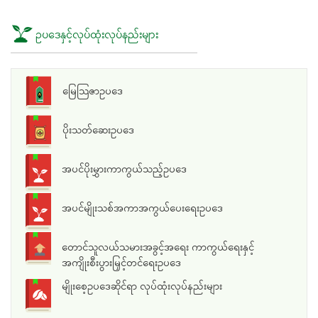
ဥပဒေနှင့်လုပ်ထုံးလုပ်နည်းများ
မြေသြဇာဥပဒေ
ပိုးသတ်ဆေးဥပဒေ
အပင်ပိုးမွှားကာကွယ်သည့်ဥပဒေ
အပင်မျိုးသစ်အကာအကွယ်ပေးရေးဥပဒေ
တောင်သူလယ်သမားအခွင့်အရေး ကာကွယ်ရေးနှင့်
အကျိုးစီးပွားမြှင့်တင်ရေးဥပဒေ
မျိုးစေ့ဥပဒေဆိုင်ရာ လုပ်ထုံးလုပ်နည်းများ