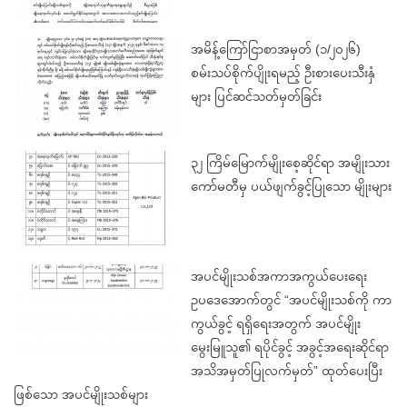
အမိန့်ကြော်ငြာစာအမှတ် (၁/၂၀၂၆)
စမ်းသပ်စိုက်ပျိုးရမည့် ဦးစားပေးသီးနှံ
များ ပြင်ဆင်သတ်မှတ်ခြင်း
၃၂ ကြိမ်မြောက်မျိုးစေ့ဆိုင်ရာ အမျိုးသား
ကော်မတီမှ ပယ်ဖျက်ခွင့်ပြုသော မျိုးများ
အပင်မျိုးသစ်အကာအကွယ်ပေးရေး
ဥပဒေအောက်တွင် “အပင်မျိုးသစ်ကို ကာ
ကွယ်ခွင့် ရရှိရေးအတွက် အပင်မျိုး
မွေးမြူသူ၏ ရပိုင်ခွင့် အခွင့်အရေးဆိုင်ရာ
အသိအမှတ်ပြုလက်မှတ်” ထုတ်ပေးပြီး
ဖြစ်သော အပင်မျိုးသစ်များ