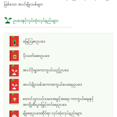
ဖြစ်သော အပင်မျိုးသစ်များ
ဥပဒေနှင့်လုပ်ထုံးလုပ်နည်းများ
မြေသြဇာဥပဒေ
ပိုးသတ်ဆေးဥပဒေ
အပင်ပိုးမွှားကာကွယ်သည့်ဥပဒေ
အပင်မျိုးသစ်အကာအကွယ်ပေးရေးဥပဒေ
တောင်သူလယ်သမားအခွင့်အရေး ကာကွယ်ရေးနှင့်
အကျိုးစီးပွားမြှင့်တင်ရေးဥပဒေ
မျိုးစေ့ဥပဒေဆိုင်ရာ လုပ်ထုံးလုပ်နည်းများ