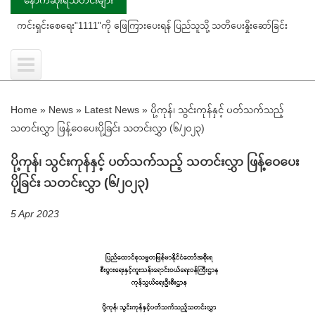
ရှင်းစေရေး"1111"ကို ဖြေကြားပေးရန် ပြည်သူသို့ သတိပေးနှိုးဆော်ခြင်း
ကွင်း
Home
»
News
»
Latest News
»
ပို့ကုန်၊ သွင်းကုန်နှင့် ပတ်သက်သည့်
သတင်းလွှာ ဖြန့်ဝေပေးပို့ခြင်း သတင်းလွှာ (၆/၂၀၂၃)
ပို့ကုန်၊ သွင်းကုန်နှင့် ပတ်သက်သည့် သတင်းလွှာ ဖြန့်ဝေပေး
ပို့ခြင်း သတင်းလွှာ (၆/၂၀၂၃)
5 Apr 2023