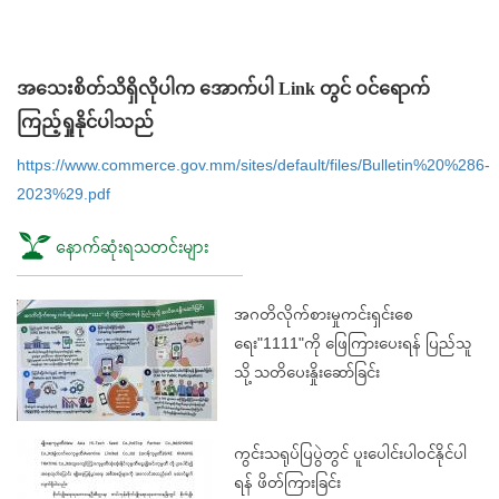
အသေးစိတ်သိရှိလိုပါက အောက်ပါ Link တွင် ဝင်ရောက်
ကြည့်ရှုနိုင်ပါသည်
https://www.commerce.gov.mm/sites/default/files/Bulletin%20%286-
2023%29.pdf
နောက်ဆုံးရသတင်းများ
အဂတိလိုက်စားမှုကင်းရှင်းစေ
ရေး"1111"ကို ဖြေကြားပေးရန် ပြည်သူ
သို့ သတိပေးနှိုးဆော်ခြင်း
ကွင်းသရုပ်ပြပွဲတွင် ပူးပေါင်းပါဝင်နိုင်ပါ
ရန် ဖိတ်ကြားခြင်း