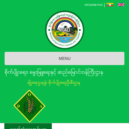
Skip
ဘာသာစကား
to
main
content
MENU
စိုက်ပျိုးရေး၊ မွေးမြူရေးနှင့် ဆည်မြောင်း၀န်ကြီးဌာန
မျိုးစေ့ဌာနခွဲ၊ စိုက်ပျိုးရေးဦးစီးဌာန
နောက်ဆုံးရသတင်းများ