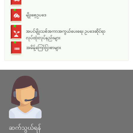
မျိုးစေ့ဥပဒေ
အပင်မျိုးသစ်အကာအကွယ်ပေးရေး ဥပဒေဆိုင်ရာ
လုပ်ထုံးလုပ်နည်းများ
အမိန့်ကြော်ငြာစာများ
ဆက်သွယ်ရန်