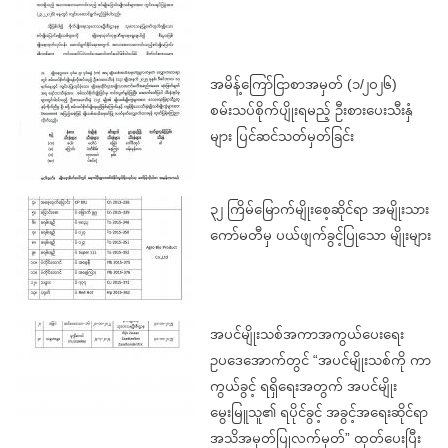
အမိန့်ကြော်ငြာစာအမှတ် (၁/၂၀၂၆)
စမ်းသပ်စိုက်ပျိုးရမည့် ဦးစားပေးသီးနှံ
များ ပြင်ဆင်သတ်မှတ်ခြင်း
၃၂ ကြိမ်မြောက်မျိုးစေ့ဆိုင်ရာ အမျိုးသား
ကော်မတီမှ ပယ်ဖျက်ခွင့်ပြုသော မျိုးများ
အပင်မျိုးသစ်အကာအကွယ်ပေးရေး
ဥပဒေအောက်တွင် “အပင်မျိုးသစ်ကို ကာ
ကွယ်ခွင့် ရရှိရေးအတွက် အပင်မျိုး
မွေးမြူသူ၏ ရပိုင်ခွင့် အခွင့်အရေးဆိုင်ရာ
အသိအမှတ်ပြုလက်မှတ်” ထုတ်ပေးပြီး