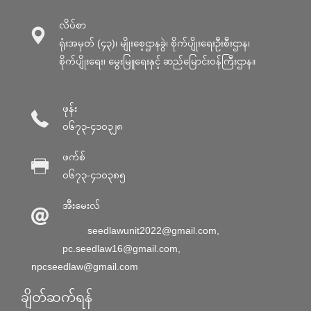
လိပ်စာ
ရုံးအမှတ် (၄၃)၊ မျိုးစေ့ဌာနခွဲ၊ စိုက်ပျိုးရေးဦးစီးဌာန၊
စိုက်ပျိုးရေး၊ မွေးမြူရေးနှင့် ဆည်မြောင်း၀န်ကြီးဌာန။
ဖုန်း
၀၆၇၃-၄၁၀၃၂၈
ဖက်စ်
၀၆၇၃-၄၁၀၃၈၅
အီးမေးလ်
seedlawunit2022@gmail.com
,
pc.seedlaw16@gmail.com
,
npcseedlaw@gmail.com
ချိတ်ဆက်ရန်