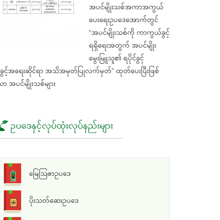
အပင်မျိုးသစ်အကာအကွယ်
ပေးရေးဥပဒေအောက်တွင်
“အပင်မျိုးသစ်ကို ကာကွယ်ခွင့်
ရရှိရေးအတွက် အပင်မျိုး
မွေးမြူသူ၏ ရပိုင်ခွင့်
ွင့်အရေးဆိုင်ရာ အသိအမှတ်ပြုလက်မှတ်” ထုတ်ပေးပြီးဖြစ်
ာ အပင်မျိုးသစ်များ
ဥပဒေနှင့်လုပ်ထုံးလုပ်နည်းများ
မြေသြဇာဥပဒေ
ပိုးသတ်ဆေးဥပဒေ