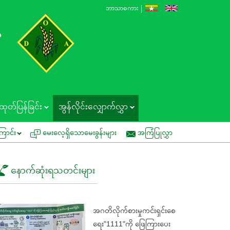
ဘာသာစကား
န
ထုတ်ပြန်ခြင်း
အွန်လိုင်းလျှောက်လွှာ
နိုင်ပါရန် ဖိတ်ကြားခြင်း
အမိန့်ကြော်ငြာစာအမှတ် (၁/၂၀၂၆) စမ်းသပ်စိုက်ပျိုးရ
ြောင်း
မေးလေ့ရှိသောမေးခွန်းများ
အကြံပြုလွှာ
နောက်ဆုံးရသတင်းများ
အဂတိလိုက်စားမှုကင်းရှင်းစေ
ရေး"1111"ကို ဖြေကြားပေး