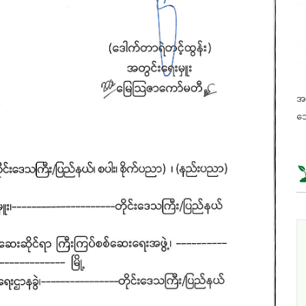
အခ
သေ