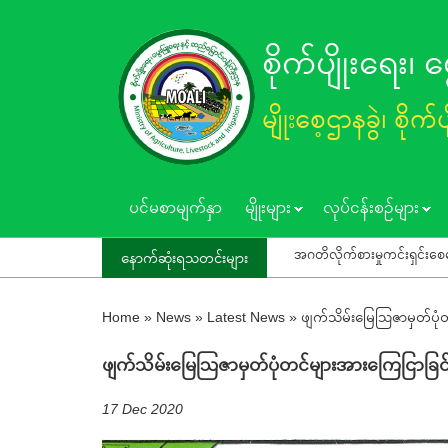
Skip
to
စိုက်ပျိုးရေး၊
main
content
မျိုးစေ့ဌာနခွဲ၊ စိုက်
ပင်မစာမျက်နှာ
မျိုးများ
လုပ်ငန်းစဥ်များ
အဂတိလိုက်စားမှုကင်းရှင်းစေရေး"1111"ကို ဖြေကြာ
နောက်ဆုံးရသတင်းများ
Home
»
News
»
Latest News
»
ဖျက်သိမ်းမြေဩဇာမှတ်ပုံတ
ဖျက်သိမ်းမြေဩဇာမှတ်ပုံတင်များအားကြေငြာခြင်
17 Dec 2020