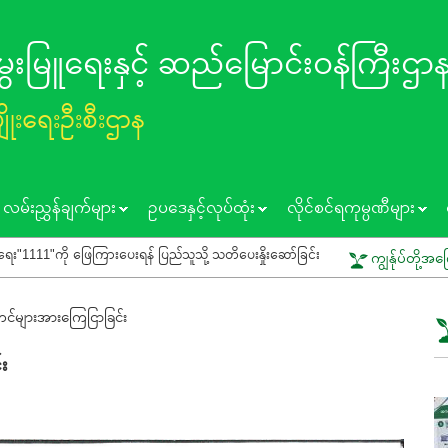
 မွေးမြူရေးနှင့် ဆည်မြောင်း၀န်ကြီးဌာ
ပျိုးရေးဦးစီးဌာန
လမ်းညွှန်ချက်များ
ဥပဒေနှင့်လုပ်ထုံး
လိုင်စင်ရကုမ္ပဏီများ
းပေးရန် ပြည်သူသို့ သတိပေးနှိုးဆော်ခြင်း
ကွင်းသရုပ်ပြပွဲတွင် ပူးပေါင်းပါဝင်
ကျွန်ုပ်တို့အက
င်များအားကြေငြာခြင်း
း