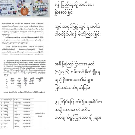
ရန် ပြည်သူသို့ သတိပေး
နှိုးဆော်ခြင်း
ကွင်းသရုပ်ပြပွဲတွင် ပူးပေါင်း
ပါဝင်နိုင်ပါရန် ဖိတ်ကြားခြင်း
အမိန့်ကြော်ငြာစာအမှတ်
(၁/၂၀၂၆) စမ်းသပ်စိုက်ပျိုးရ
မည့် ဦးစားပေးသီးနှံများ
ပြင်ဆင်သတ်မှတ်ခြင်း
၃၂ ကြိမ်မြောက်မျိုးစေ့ဆိုင်ရာ
အမျိုးသားကော်မတီမှ
ပယ်ဖျက်ခွင့်ပြုသော မျိုးများ