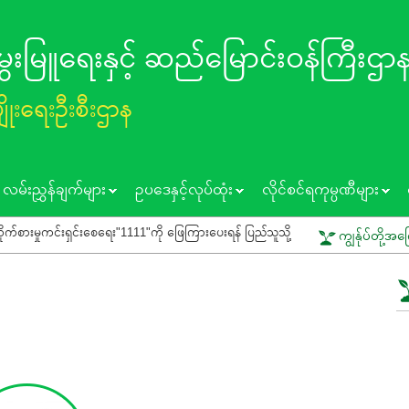
 မွေးမြူရေးနှင့် ဆည်မြောင်း၀န်ကြီးဌာ
ပျိုးရေးဦးစီးဌာန
လမ်းညွှန်ချက်များ
ဥပဒေနှင့်လုပ်ထုံး
လိုင်စင်ရကုမ္ပဏီများ
်းစေရေး"1111"ကို ဖြေကြားပေးရန် ပြည်သူသို့ သတိပေးနှိုးဆော်ခြင်း
ကွင်းသရု
ကျွန်ုပ်တို့အက