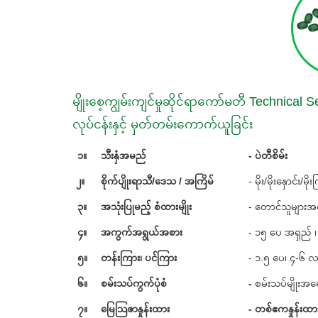
မျိုးစေ့ကျွမ်းကျင်မှုဆိုင်ရာကော်မတီ Technica
လုပ်ငန်းနှင့် မှတ်တမ်းကောက်ယူခြင်း
၁။
သီးနှံအမည်
- ပဲတီစိမ်း
၂။
စိုက်ပျိုးရာသီ/ဒေသ / အကြိမ်
- မိုး/မိုးနှောင်း
၃။
အသုံးပြုမည့် စံထားမျိုး
- တောင်သူများအမျ
၄။
အကွက်အရွယ်အစား
- ၁၅ ပေ အရှည်
၅။
တန်းကြား၊ ပင်ကြား
- ၁.၅ ပေ၊ ၄-၆ 
၆။
စမ်းသပ်ကွက်ပုံစံ
-
စမ်းသပ်မျိုးအရ
၇။
မြေသြဇာနှုန်းထား
- တစ်ဧကနှုန်းထာ