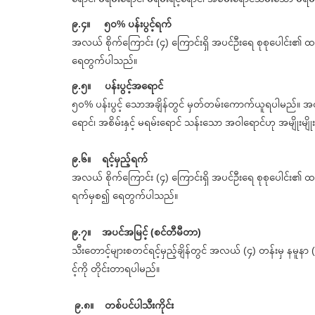
၉.၄။ ၅၀% ပန်းပွင့်ရက်
အလယ် စိုက်ကြောင်း (၄) ကြောင်းရှိ အပင်ဦးရေ စုစုပေါင်း၏ ထ
ရေတွက်ပါသည်။
၉.၅။ ပန်းပွင့်အရောင်
၅၀% ပန်းပွင့် သောအချိန်တွင် မှတ်တမ်းကောက်ယူရပါမည်။ အ
ရောင်၊ အစိမ်းနှင့် မရမ်းရောင် သန်းသော အဝါရောင်ဟု အမျိုးမျိုး
၉.၆။ ရင့်မှည့်ရက်
အလယ် စိုက်ကြောင်း (၄) ကြောင်းရှိ အပင်ဦးရေ စုစုပေါင်း၏ ထက
ရက်မှစ၍ ရေတွက်ပါသည်။
၉.၇။ အပင်အမြင့် (စင်တီမီတာ)
သီးတောင့်များစတင်ရင့်မှည့်ချိန်တွင် အလယ် (၄) တန်းမှ နမူန
င့်ကို တိုင်းတာရပါမည်။
၉.၈။ တစ်ပင်ပါသီးကိုင်း