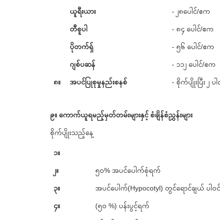
ယူရီးယား
- ၂၈ပေါင်/ဧက
တီစူပါ
- ၈၄ ပေါင်/ဧက
ပိုတက်ရှ်
- ၅၆ ပေါင်/ဧက
ဂျစ်ပဆန်
- ၁၁၂ ​ပေါင်/ဧက
၈။
အပင်ပြုစုမှုနည်းစနစ်
- စိုက်ပျိုးပြီး 
၉။ ကောက်ယူရမည့်မှတ်တမ်းများနှင့် စံချိန်စံညွှန်းများ
စိုက်ပျိုးသည့်နေ့
၁။
၂။
၅၀% အပင်ပေါက်စုံရက်
၃။
အပင်ပေါက်(Hypocotyl) တွင်ရောင်ချယ် ပါဝင်မ
၄။
(၅၀ %) ပန်းပွင့်ရက်