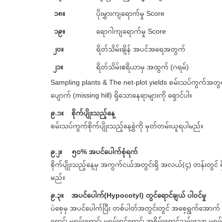
၁၈။
ပိုးမွှားကျရောက်မှု Score
၁၉။
ရောဂါကျရောက်မှု Score
၂၀။
ရိတ်သိမ်းချိန် အပင်အရေအတွက်
၂၁။
ရိတ်သိမ်းဧရိယာမှ အထွက် (ဂရမ်)
Sampling plants & The net-plot yields စမ်းသပ်ကွက်အတွင
ပျောက် (missing hill) ရှိသောနေရာများကို ရှောင်ပါ။
၉.၁။ စိုက်ပျိုးသည့်နေ့
စမ်းသပ်ကွက်စိုက်ပျိုးသည့်နေ့စွဲကို မှတ်တမ်းယူရပါမည်။
၉.၂။ ၅၀% အပင်ပေါက်စုံရက်
စိုက်ပျိုးသည့်နေ့မှ အကွက်ငယ်အတွင်းရှိ အလယ်(၄) တန်းတွ
မည်။
၉.၃။ အပင်ပေါက်(Hypocotyl) တွင်ရောင်ချယ် ပါဝင်မှု
ပဲစေ့မှ အပင်ပေါက်ပြီး တစ်ပါတ်အတွင်းတွင် အစေ့ရွက်အောက် ပိ
ရောင်၊ မရမ်းရောင်၊ မရမ်းရင့်ရောင်၊ အစိမ်းရောင်သမ်းသော မရမ်းရ