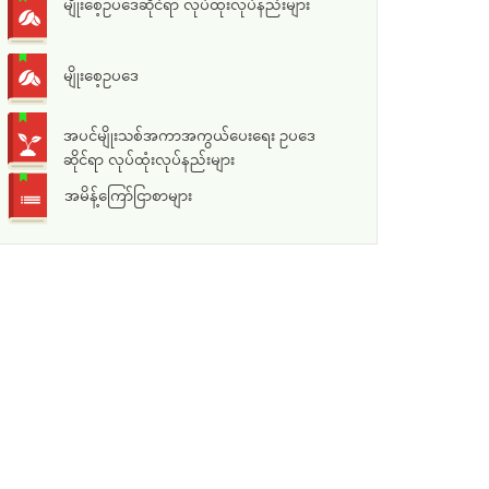
မျိုးစေ့ဥပဒေဆိုင်ရာ လုပ်ထုံးလုပ်နည်းများ
မျိုးစေ့ဥပဒေ
အပင်မျိုးသစ်အကာအကွယ်ပေးရေး ဥပဒေ
ဆိုင်ရာ လုပ်ထုံးလုပ်နည်းများ
အမိန့်ကြော်ငြာစာများ