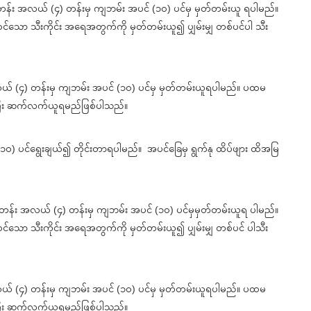
တန်း အလယ် (၄) တန်းမှ ကျဘမ်း အပင် (၁၀) ပင်မှ မှတ်တမ်းယူ ရပါမည်။
ဝင်သော သီးကိုင်း အရေအတွက်ကို မှတ်တမ်းယူ၍ ပျှမ်းမျှ တစ်ပင်ပါ သီး
အလယ် (၄) တန်းမှ ကျဘမ်း အပင် (၁၀) ပင်မှ မှတ်တမ်းယူရပါမည်။ ပထမ
းပြီး ဆက်လက်ယူရမည်ဖြစ်ပါသည်။
ာ (၁၀) ပင်ရွေးချယ်၍ တိုင်းတာရပါမည်။ အပင်ခြေမှ ရွက်နု ထိပ်ဖျား ထိအမြ
 တန်း အလယ် (၄) တန်းမှ ကျဘမ်း အပင် (၁၀) ပင်မှမှတ်တမ်းယူရ ပါမည်။
ဝင်သော သီးကိုင်း အရေအတွက်ကို မှတ်တမ်းယူ၍ ပျှမ်းမျှ တစ်ပင် ပါသီး
အလယ် (၄) တန်းမှ ကျဘမ်း အပင် (၁၀) ပင်မှ မှတ်တမ်းယူရပါမည်။ ပထမ
းပြီး ဆက်လက်ယူရမည်ဖြစ်ပါသည်။