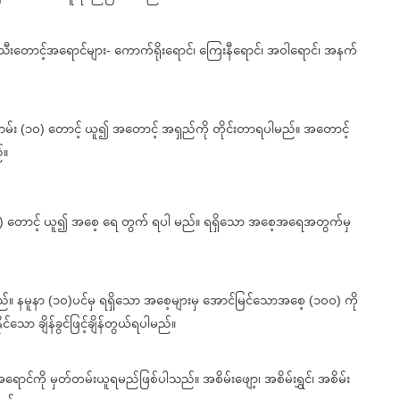
။ သီးတောင့်အရောင်များ- ကောက်ရိုးရောင်၊ ကြေးနီရောင်၊ အဝါရောင်၊ အနက်
 ဘမ်း (၁၀) တောင့် ယူ၍ အတောင့် အရှည်ကို တိုင်းတာရပါမည်။ အတောင့်
်။
(၁၀) တောင့် ယူ၍ အစေ့ ရေ တွက် ရပါ မည်။ ရရှိသော အစေ့အရေအတွက်မှ
 ပါမည်။ နမူနာ (၁၀)ပင်မှ ရရှိသော အစေ့များမှ အောင်မြင်သောအစေ့ (၁၀၀) ကို
သော ချိန်ခွင်ဖြင့်ချိန်တွယ်ရပါမည်။
့ အရောင်ကို မှတ်တမ်းယူရမည်ဖြစ်ပါသည်။ အစိမ်းဖျော့၊ အစိမ်းရွှင်၊ အစိမ်း