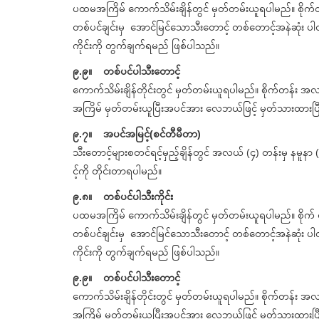
ပထမအကြိမ် ကောက်သိမ်းချိန်တွင် မှတ်တမ်းယူရပါမည်။ စိုက်
တစ်ပင်ချင်းမှ အောင်မြင်သောသီးတောင့် တစ်တောင့်အနဲဆုံး ပါ
ကိုင်းကို တွက်ချက်ရမည် ဖြစ်ပါသည်။
၉.၉။ တစ်ပင်ပါသီးတောင့်
ကောက်သိမ်းချိန်တိုင်းတွင် မှတ်တမ်းယူရပါမည်။ စိုက်တန်း 
အကြိမ် မှတ်တမ်းယူပြီးအပင်အား လေဘယ်ဖြင့် မှတ်သားထာ
၉.၇။ အပင်အမြင့်(စင်တီမီတာ)
သီးတောင့်များစတင်ရင့်မှည့်ချိန်တွင် အလယ် (၄) တန်းမှ နမူန
င့်ကို တိုင်းတာရပါမည်။
၉.၈။ တစ်ပင်ပါသီးကိုင်း
ပထမအကြိမ် ကောက်သိမ်းချိန်တွင် မှတ်တမ်းယူရပါမည်။ စိုက်
တစ်ပင်ချင်းမှ အောင်မြင်သောသီးတောင့် တစ်တောင့်အနဲဆုံး ပါ
ကိုင်းကို တွက်ချက်ရမည် ဖြစ်ပါသည်။
၉.၉။ တစ်ပင်ပါသီးတောင့်
ကောက်သိမ်းချိန်တိုင်းတွင် မှတ်တမ်းယူရပါမည်။ စိုက်တန်း 
အကြိမ် မှတ်တမ်းယူပြီးအပင်အား လေဘယ်ဖြင့် မှတ်သားထာ