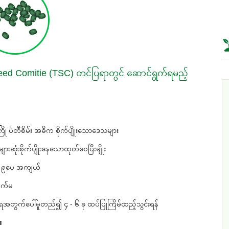
l Seed Comitie (TSC) တင်ပြရာတွင် ဆောင်ရွက်ရမည့်
/မိုးကြို ပဲတီစိမ်း အဓိက စိုက်ပျိုးသောဒေသများ
ားဆုံးစိုက်ပျိုးနေသောထုတ်ဝေပြီးမျိုး
 ၊ ၉ပေ အကျယ်
လက်မ
ေအတွက်ပေါ်မူတည်၍ ၄ - ၆ ခု ထပ်ပြုကြိမ်ထည့်သွင်းရန်
း