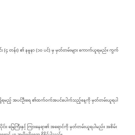
်း (၄ တန်း) ၏ နမူနာ (၁၀ ပင်) မှ မှတ်တမ်းများ ကောက်ယူရမည်။ ကွက်
င် ရှိရမည့် အပင်ဦးရေ ၏ထက်ဝက်အပင်ပေါက်သည့်နေ့ကို မှတ်တမ်းယူရပါ
ုင်း၊ မြေကြီးနှင့် ကြားနေရာ၏ အရောင်ကို မှတ်တမ်းယူရပါမည်။ အစိမ်း
ောင် ဟု အမျိုးမျိုးတွေ့ရှိနိုင်ပါသည်။