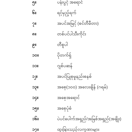
၅။
ပန်းပွင့် အရောင်
၆။
ရင့်မှည့်ရက်
၇။
အပင်အမြင့် (စင်တီမီတာ)
၈။
တစ်ပင်ပါသီးကိုင်း
၉။
တီစူပါ
၁၀။
ပိုတက်ရှ်
၁၁။
ဂျစ်ပဆန်
၁၂။
အပင်ပြုစုမှုနည်းစနစ်
၁၃။
အစေ့(၁၀၀) အလေးချိန် (ဂရမ်)
၁၄။
အစေ့အရောင်
၁၅။
အစေ့ပုံစံ
၁၆။
ပဲပင်ပေါက်အရှည်/အမြစ်အရှည်(အချိုး)
၁၇။
ထူးခြားသည့်လက္ခဏာများ