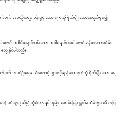
က်ဝက် အပင်ဦးရေမှ ပန်းပွင့် သော ရက်ကို စိုက်ပျိုးသောနေ့ရက်မှစ၍
ဝါရောင်၊ အစိမ်းရောင်သန်းသော အဝါရောင်၊ အဝါရောင်သန်းသော အစိမ်း
 တွေ့နိုင်ပါသည်။
်ဝက် အပင်ဦးရေမှ သီးတောင့် များရင့်မှည့်သောရက်ကို စိုက်ပျိုးသော နေ့
ာ (၁၀) ပင်ရွေးချယ်၍ တိုင်းတာရပါမည်။ အပင်ခြေမှ ရွက်နုထိပ်ဖျား ထိ အမြ