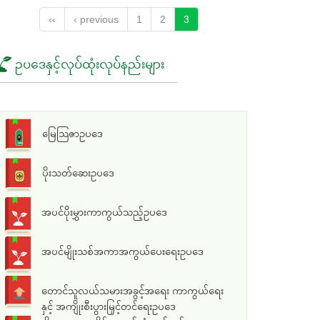
‹‹
‹ previous
1
2
3
ဥပဒေနှင့်လုပ်ထုံးလုပ်နည်းများ
မြေသြဇာဥပဒေ
ပိုးသတ်ဆေးဥပဒေ
အပင်ပိုးမွှားကာကွယ်သည့်ဥပဒေ
အပင်မျိုးသစ်အကာအကွယ်ပေးရေးဥပဒေ
တောင်သူလယ်သမားအခွင့်အရေး ကာကွယ်ရေး
နှင့် အကျိုးစီးပွားမြှင့်တင်ရေးဥပဒေ