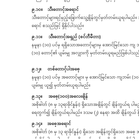
၉.၁၀။ သီးတောင့်အရောင်
သီးတောင့်များရင့်မှည့်ခြောက်သွေ့ချိန်တွင်မှတ်တမ်းယူရပါမည်
ရောင် စသည်ဖြင့် ရှိနိုင်ပါသည်။
၉.၁၁။ သီးတောင့်အရှည် (စင်တီမီတာ)
နမူနာ (၁၀) ပင်မှ ရရှိသောအတောင့်များမှ အောင်မြင်သော ကျ
(၁၀) တောင့်၏ ပျမ်းမျှ အလျှားကို မှတ်တမ်းယူရမည်ဖြစ်ပါသည
၉.၁၂။ တစ်တောင့်ပါအစေ့
နမူနာ (၁၀) ပင်မှ အတောင့်များ မှ အောင်မြင်သော ကျဘမ်း 
ပျမ်းမျှ ယူ၍ မှတ်တမ်းယူရပါမည်။
၉.၁၃။ အစေ့(၁၀၀)အလေးချိန်
အစိုဓါတ် (၈ မှ ၁၃ရာခိုင်နှုန်း) ရှိသောအချိန်တွင် ချိန်တွယ်ရ
ရေတွက်၍ ချိန်တွယ်ရပါမည်။ ဒသမ (၂) နေရာ အထိ ချိန်တွယ် နိုင်
၉.၁၄။ အစေ့အရောင်
အစိုဓါတ် (၈ မှ ၁၃ ရာခိုင်နှုန်း) ရှိသော အချိန်တွင်ရှိသော အစေ