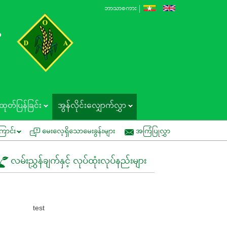
ဘာသာစကား
န
ထုတ်ပြန်ခြင်း
အွန်လိုင်းလျှောက်လွှာ
ပ်ပြပွဲတွင် ပူးပေါင်းပါဝင်နိုင်ပါရန် ဖိတ်ကြားခြင်း
အမိန့်ကြော်ငြာစာအမှတ် (၁/၂
ြောင်း
မေးလေ့ရှိသောမေးခွန်းများ
အကြံပြုလွှာ
လမ်းညွှန်ချက်နှင့် လုပ်ထုံးလုပ်နည်းများ
test