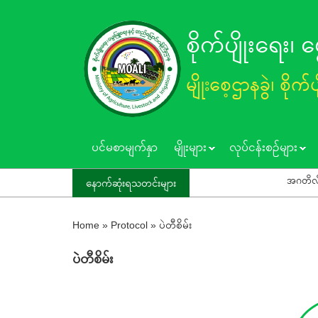
Skip
to
စိုက်ပျိုးရေး၊
main
content
မျိုးစေ့ဌာနခွဲ၊ စိုက်
ပင်မစာမျက်နှာ
မျိုးများ
လုပ်ငန်းစဥ်များ
အဂတိလိုက်စားမှုကင်းရှင
နောက်ဆုံးရသတင်းများ
Home
»
Protocol
»
ပဲတီစိမ်း
ပဲတီစိမ်း