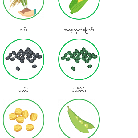
စပါး
အစေ့ထုတ်‌ပြောင်း
မတ်ပဲ
ပဲတီစိမ်း