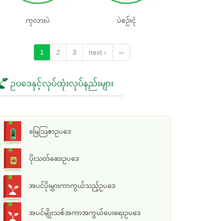
ကုလားပဲ
ပဲစဉ်းငုံ
1
2
3
next ›
››
ဥပဒေနှင့်လုပ်ထုံးလုပ်နည်းများ
မြေသြဇာဥပဒေ
ပိုးသတ်ဆေးဥပဒေ
အပင်ပိုးမွှားကာကွယ်သည့်ဥပဒေ
အပင်မျိုးသစ်အကာအကွယ်ပေးရေးဥပဒေ