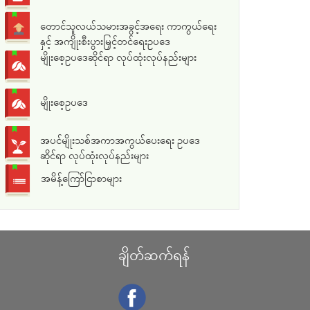
တောင်သူလယ်သမားအခွင့်အရေး ကာကွယ်ရေး
နှင့် အကျိုးစီးပွားမြှင့်တင်ရေးဥပဒေ
မျိုးစေ့ဥပဒေဆိုင်ရာ လုပ်ထုံးလုပ်နည်းများ
မျိုးစေ့ဥပဒေ
အပင်မျိုးသစ်အကာအကွယ်ပေးရေး ဥပဒေ
ဆိုင်ရာ လုပ်ထုံးလုပ်နည်းများ
အမိန့်ကြော်ငြာစာများ
ချိတ်ဆက်ရန်