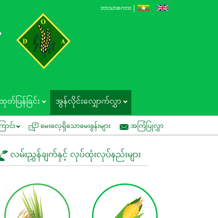
ဘာသာစကား
န
ထုတ်ပြန်ခြင်း
အွန်လိုင်းလျှောက်လွှာ
ကွင်းသရုပ်ပြပွဲတွင် ပူးပေါင်းပါဝင်နိုင်ပါရန် ဖိတ်ကြားခြင်း
အမိန့်ကြော်ငြာစာအမ
ြောင်း
မေးလေ့ရှိသောမေးခွန်းများ
အကြံပြုလွှာ
လမ်းညွှန်ချက်နှင့် လုပ်ထုံးလုပ်နည်းများ