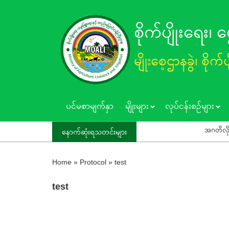
Skip
to
စိုက်ပျိုးရေး၊
main
content
မျိုးစေ့ဌာနခွဲ၊ စိုက်
ပင်မစာမျက်နှာ
မျိုးများ
လုပ်ငန်းစဥ်များ
အဂတိလိုက်စားမှု
နောက်ဆုံးရသတင်းများ
Home
»
Protocol
»
test
test