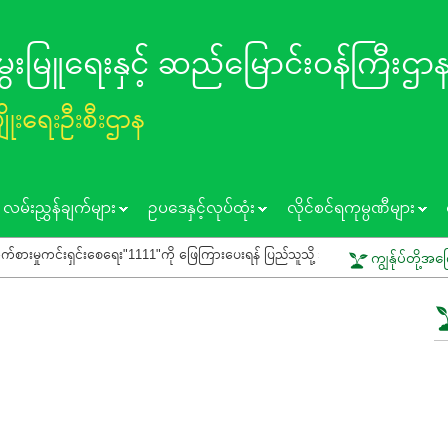
 မွေးမြူရေးနှင့် ဆည်မြောင်း၀န်ကြီးဌာ
ပျိုးရေးဦးစီးဌာန
လမ်းညွှန်ချက်များ
ဥပဒေနှင့်လုပ်ထုံး
လိုင်စင်ရကုမ္ပဏီများ
ကင်းရှင်းစေရေး"1111"ကို ဖြေကြားပေးရန် ပြည်သူသို့ သတိပေးနှိုးဆော်ခြင်း
ကျွန်ုပ်တို့အက