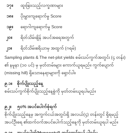
၁၇။
ထူးခြားသည့်လက္ခဏာများ
၁၈။
ပိုးမွှားကျရောက်မှု Score
၁၉။
ရောဂါကျရောက်မှု Score
၂၀။
ရိတ်သိမ်းချိန် အပင်အရေအတွက်
၂၁။
ရိတ်သိမ်းဧရိယာမှ အထွက် (ဂရမ်)
Sampling plants & The net-plot yields စမ်းသပ်ကွက်အတွင်း (၄ တန်း)
၏ နမူနာ (၁၀ ပင်) မှ မှတ်တမ်းများ ကောက်ယူရမည်။ ကွက်ပျောက်
(missing hill) ရှိသောနေရာများကို ရှောင်ပါ။
၉.၁။ စိုက်ပျိုးသည့်နေ့
စမ်းသပ်ကွက်စိုက်ပျိုးသည့်နေ့စွဲကို မှတ်တမ်းယူရပါမည်။
၉.၂။ ၅၀% အပင်ပေါက်စုံရက်
စိုက်ပျိုးသည့်နေ့မှ အကွက်ငယ်အတွင်းရှိ အလယ်(၄) တန်းတွင် ရှိရမည့်
အပင်ဦးရေ ၏ထက်ဝက်အပင်ပေါက်သည့်နေ့ကို မှတ်တမ်းယူရပါ မည်။
၉.၃။ အပင်ပေါက်(Hypocotyl) တွင်ရောင်ချယ် ပါဝင်မှု