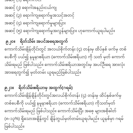
အဆင့် (၂) ရောဂါအနည်းငယ်ကျ
အဆင့် (၃) ရောဂါကျရောက်မှုအသင့်အတင့်
အဆင့် (၄) ရောဂါကျရောက်မှုများပြား
အဆင့် (၅) ရောဂါကျရောက်မှုအလွန်များပြား ဟုကောက်ယူရပါမည်။
၉.၂၀။ ရိတ်သိမ်း အပင်အရေအတွက်
ကောက်သိမ်းချိန်တိုင်းတွင် အလယ်စိုက်တန်း (၄) တန်းမှ ထိပ်နှစ် ဖက်မှ တစ်
ပေစီကို ပယ်၍ နမူနာဧရိယာ (ကောက်သိမ်းဧရိယာ) ကို သတ် မှတ် ကောက်
သိမ်းရမည် ဖြစ်ပါသည်။ ကောက်သိမ်းဧရိယာအတွင်းမှ အပင်ဦးရေ အားလုံး
အားရေတွက်၍ မှတ်တမ်း ယူရမည်ဖြစ်ပါသည်။
၉.၂၁။ ရိတ်သိမ်းဧရိယာမှ အထွက်(ဂရမ်)
ကောက်သိမ်းချိန်ချိန်တိုင်းတွင်အလယ်စိုက်တန်း (၄) တန်းမှ ထိပ်နှစ်ဖက်မှ
တစ်ပေစီကို ပယ်၍ နမူနာဧရိယာ (ကောက်သိမ်းဧရိယာ) ကိုသတ်မှတ်
ကောက်သိမ်းရမည် ဖြစ်ပါသည်။ ကောက်သိမ်းပြီး အစေ့ များအစိုဓါတ်
(၈-၁၃%) ရှိသောအချိန်တွင် ချိန်တွယ်မှတ်တမ်းယူရပါမည်။ ယူနစ်မှာ ဂရမ်
ဖြစ်ပါသည်။