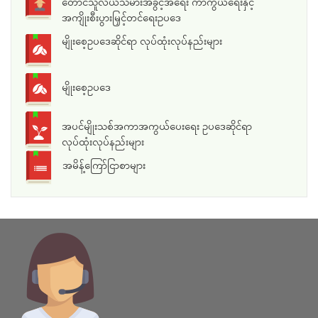
တောင်သူလယ်သမားအခွင့်အရေး ကာကွယ်ရေးနှင့်
အကျိုးစီးပွားမြှင့်တင်ရေးဥပဒေ
မျိုးစေ့ဥပဒေဆိုင်ရာ လုပ်ထုံးလုပ်နည်းများ
မျိုးစေ့ဥပဒေ
အပင်မျိုးသစ်အကာအကွယ်ပေးရေး ဥပဒေဆိုင်ရာ
လုပ်ထုံးလုပ်နည်းများ
အမိန့်ကြော်ငြာစာများ