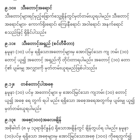
၉.၁၀။ သီးတောင့်အရောင်
သီးတောင့်များရင့်မှည့်ခြောက်သွေ့ချိန်တွင်မှတ်တမ်းယူရပါမည်။ သီးတောင့်
အရောင်များ- ကောက်ရိုးရောင်၊ ကြေးနီရောင်၊ အဝါရောင်၊ အနက်ရောင်
စသည်ဖြင့် ရှိနိုင်ပါသည်။
၉.၁၁။ သီးတောင့်အရှည် (စင်တီမီတာ)
နမူနာ (၁၀) ပင်မှ ရရှိသောအတောင့်များမှ အောင်မြင်သော ကျ ဘမ်း (၁၀)
တောင့် ယူ၍ အတောင့် အရှည်ကို တိုင်းတာရပါမည်။ အတောင့် (၁၀) တော
င့်၏ ပျမ်းမျှ အလျှားကို မှတ်တမ်းယူရမည်ဖြစ်ပါသည်။
၉.၁၂။ တစ်တောင့်ပါအစေ့
နမူနာ (၁၀) ပင်မှ အတောင့်များ မှ အောင်မြင်သော ကျဘမ်း (၁၀) တောင့်
ယူ၍ အစေ့ ရေ တွက် ရပါ မည်။ ရရှိသော အစေ့အရေအတွက်မှ ပျမ်းမျှ ယူ၍
မှတ်တမ်းယူရပါမည်။
၉.၁၃။ အစေ့(၁၀၀)အလေးချိန်
အစိုဓါတ် (၈ မှ ၁၃ရာခိုင်နှုန်း) ရှိသောအချိန်တွင် ချိန်တွယ်ရ ပါမည်။ နမူနာ
(၁၀)ပင်မှ ရရှိသော အစေ့များမှ အောင်မြင်သောအစေ့ (၁၀၀) ကိုရေတွက်၍