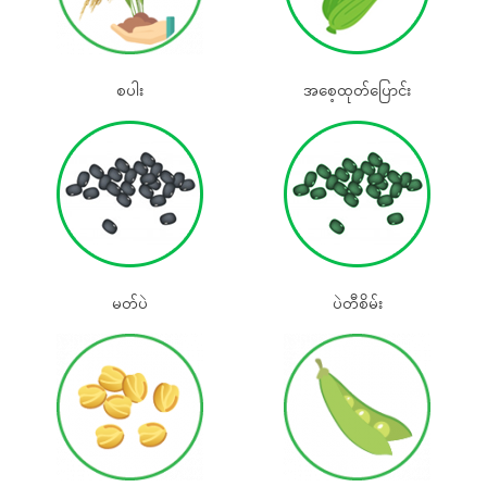
စပါး
အစေ့ထုတ်‌ပြောင်း
မတ်ပဲ
ပဲတီစိမ်း