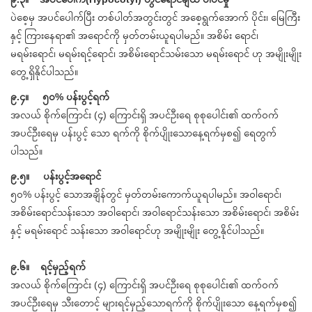
ပဲစေ့မှ အပင်ပေါက်ပြီး တစ်ပါတ်အတွင်းတွင် အစေ့ရွက်အောက် ပိုင်း၊ မြေကြီး
နှင့် ကြားနေရာ၏ အရောင်ကို မှတ်တမ်းယူရပါမည်။ အစိမ်း ရောင်၊
မရမ်းရောင်၊ မရမ်းရင့်ရောင်၊ အစိမ်းရောင်သမ်းသော မရမ်းရောင် ဟု အမျိုးမျိုး
တွေ့ရှိနိုင်ပါသည်။
၉.၄။ ၅၀% ပန်းပွင့်ရက်
အလယ် စိုက်ကြောင်း (၄) ကြောင်းရှိ အပင်ဦးရေ စုစုပေါင်း၏ ထက်ဝက်
အပင်ဦးရေမှ ပန်းပွင့် သော ရက်ကို စိုက်ပျိုးသောနေ့ရက်မှစ၍ ရေတွက်
ပါသည်။
၉.၅။ ပန်းပွင့်အရောင်
၅၀% ပန်းပွင့် သောအချိန်တွင် မှတ်တမ်းကောက်ယူရပါမည်။ အဝါရောင်၊
အစိမ်းရောင်သန်းသော အဝါရောင်၊ အဝါရောင်သန်းသော အစိမ်းရောင်၊ အစိမ်း
နှင့် မရမ်းရောင် သန်းသော အဝါရောင်ဟု အမျိုးမျိုး တွေ့နိုင်ပါသည်။
၉.၆။ ရင့်မှည့်ရက်
အလယ် စိုက်ကြောင်း (၄) ကြောင်းရှိ အပင်ဦးရေ စုစုပေါင်း၏ ထက်ဝက်
အပင်ဦးရေမှ သီးတောင့် များရင့်မှည့်သောရက်ကို စိုက်ပျိုးသော နေ့ရက်မှစ၍