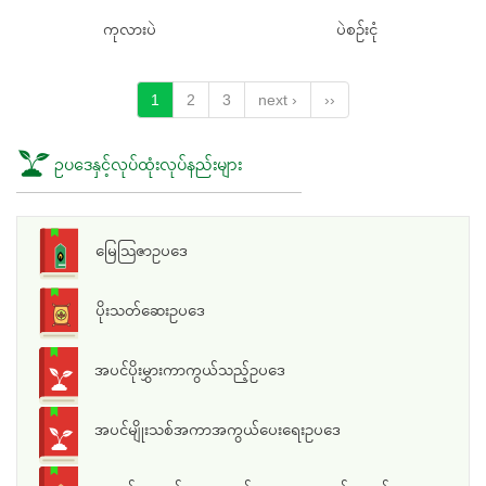
ကုလားပဲ
ပဲစဉ်းငုံ
1
2
3
next ›
››
ဥပဒေနှင့်လုပ်ထုံးလုပ်နည်းများ
မြေသြဇာဥပဒေ
ပိုးသတ်ဆေးဥပဒေ
အပင်ပိုးမွှားကာကွယ်သည့်ဥပဒေ
အပင်မျိုးသစ်အကာအကွယ်ပေးရေးဥပဒေ