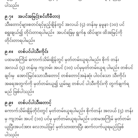
ပါသည်။
၉.၇။ အပင်အမြင့်(စင်တီမီတာ)
သီးတောင့်များစတင်ရင့်မှည့်ချိန်တွင် အလယ် (၄) တန်းမှ နမူနာ (၁၀) ပင်
ရွေးချယ်၍ တိုင်းတာရပါမည်။ အပင်ခြေမှ ရွက်နု ထိပ်ဖျား ထိအမြင့်ကို
တိုင်းတာရပါမည်။
၉.၈။ တစ်ပင်ပါသီးကိုင်း
ပထမအကြိမ် ကောက်သိမ်းချိန်တွင် မှတ်တမ်းယူရပါမည်။ စိုက် တန်း
အလယ် (၄) တန်းမှ ကျဘမ်း အပင် (၁၀) ပင်မှမှတ်တမ်းယူရ ပါမည်။ တစ်ပင်
ချင်းမှ အောင်မြင်သောသီးတောင့် တစ်တောင့်အနဲဆုံး ပါဝင်သော သီးကိုင်း
အရေအတွက်ကို မှတ်တမ်းယူ၍ ပျှမ်းမျှ တစ်ပင် ပါသီးကိုင်းကို တွက်ချက်ရ
မည် ဖြစ်ပါသည်။
၉.၉။ တစ်ပင်ပါသီးတောင့်
ကောက်သိမ်းချိန်တိုင်းတွင် မှတ်တမ်းယူရပါမည်။ စိုက်တန်း အလယ် (၄) တန်း
မှ ကျဘမ်း အပင် (၁၀) ပင်မှ မှတ်တမ်းယူရပါမည်။ ပထမအကြိမ် မှတ်တမ်း
ယူပြီးအပင်အား လေဘယ်ဖြင့် မှတ်သားထားပြီး ဆက်လက်ယူရမည်ဖြစ်
ပါသည်။