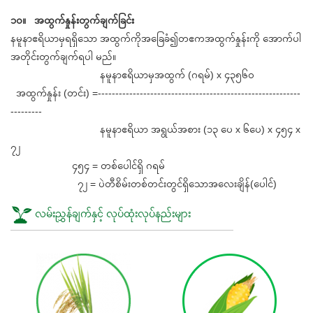
၁၀။ အထွက်နှုန်းတွက်ချက်ခြင်း
နမူနာဧရိယာမှရရှိသော အထွက်ကိုအခြေခံ၍တဧကအထွက်နှုန်းကို အောက်ပါ
အတိုင်းတွက်ချက်ရပါ မည်။
နမူနာဧရိယာမှအထွက် (ဂရမ်) x ၄၃၅၆၀
အထွက်နှုန်း (တင်း) =----------------------------------------------------------
---------
နမူနာဧရိယာ အရွယ်အစား (၁၃ ပေ x ၆ပေ) x ၄၅၄ x
၇၂
၄၅၄ = တစ်ပေါင်ရှိ ဂရမ်
၇၂ = ပဲတီစိမ်းတစ်တင်းတွင်ရှိသောအလေးချိန်(ပေါင်)
လမ်းညွှန်ချက်နှင့် လုပ်ထုံးလုပ်နည်းများ