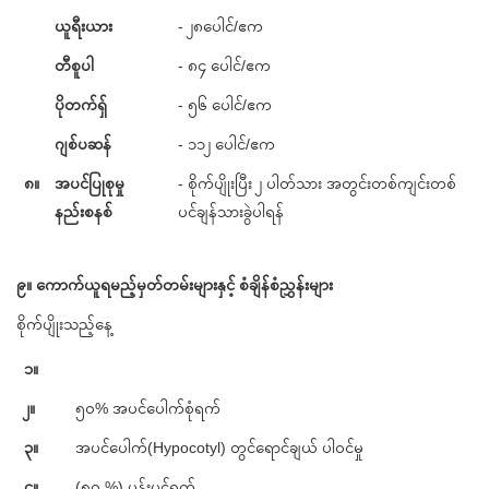
ယူရီးယား
- ၂၈ပေါင်/ဧက
တီစူပါ
- ၈၄ ပေါင်/ဧက
ပိုတက်ရှ်
- ၅၆ ပေါင်/ဧက
ဂျစ်ပဆန်
- ၁၁၂ ​ပေါင်/ဧက
၈။
အပင်ပြုစုမှု
- စိုက်ပျိုးပြီး ၂ ပါတ်သား အတွင်းတစ်ကျင်းတစ်
နည်းစနစ်
ပင်ချန်သားခွဲပါရန်
၉။ ကောက်ယူရမည့်မှတ်တမ်းများနှင့် စံချိန်စံညွှန်းများ
စိုက်ပျိုးသည့်နေ့
၁။
၂။
၅၀% အပင်ပေါက်စုံရက်
၃။
အပင်ပေါက်(Hypocotyl) တွင်ရောင်ချယ် ပါဝင်မှု
၄။
(၅၀ %) ပန်းပွင့်ရက်