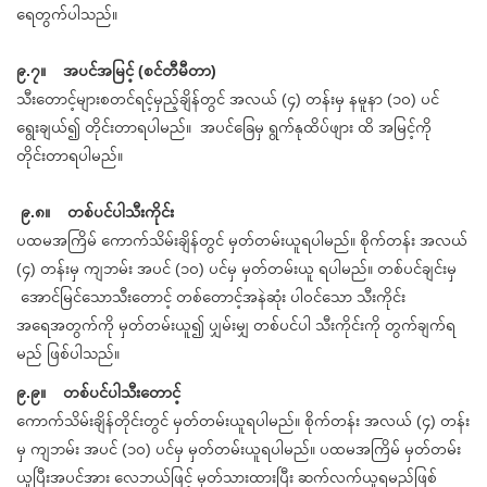
ရေတွက်ပါသည်။
၉.၇။ အပင်အမြင့် (စင်တီမီတာ)
သီးတောင့်များစတင်ရင့်မှည့်ချိန်တွင် အလယ် (၄) တန်းမှ နမူနာ (၁၀) ပင်
ရွေးချယ်၍ တိုင်းတာရပါမည်။ အပင်ခြေမှ ရွက်နုထိပ်ဖျား ထိ အမြင့်ကို
တိုင်းတာရပါမည်။
၉.၈။ တစ်ပင်ပါသီးကိုင်း
ပထမအကြိမ် ကောက်သိမ်းချိန်တွင် မှတ်တမ်းယူရပါမည်။ စိုက်တန်း အလယ်
(၄) တန်းမှ ကျဘမ်း အပင် (၁၀) ပင်မှ မှတ်တမ်းယူ ရပါမည်။ တစ်ပင်ချင်းမှ
အောင်မြင်သောသီးတောင့် တစ်တောင့်အနဲဆုံး ပါဝင်သော သီးကိုင်း
အရေအတွက်ကို မှတ်တမ်းယူ၍ ပျှမ်းမျှ တစ်ပင်ပါ သီးကိုင်းကို တွက်ချက်ရ
မည် ဖြစ်ပါသည်။
၉.၉။ တစ်ပင်ပါသီးတောင့်
ကောက်သိမ်းချိန်တိုင်းတွင် မှတ်တမ်းယူရပါမည်။ စိုက်တန်း အလယ် (၄) တန်း
မှ ကျဘမ်း အပင် (၁၀) ပင်မှ မှတ်တမ်းယူရပါမည်။ ပထမအကြိမ် မှတ်တမ်း
ယူပြီးအပင်အား လေဘယ်ဖြင့် မှတ်သားထားပြီး ဆက်လက်ယူရမည်ဖြစ်