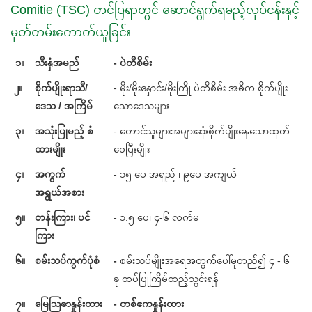
Comitie (TSC) တင်ပြရာတွင် ဆောင်ရွက်ရမည့်လုပ်ငန်းနှင့်
မှတ်တမ်းကောက်ယူခြင်း
၁။
သီးနှံအမည်
- ပဲတီစိမ်း
၂။
စိုက်ပျိုးရာသီ/
- မိုး/မိုးနှောင်း/မိုးကြို ပဲတီစိမ်း အဓိက စိုက်ပျိုး
ဒေသ / အကြိမ်
သောဒေသများ
၃။
အသုံးပြုမည့် စံ
- တောင်သူများအများဆုံးစိုက်ပျိုးနေသောထုတ်
ထားမျိုး
ဝေပြီးမျိုး
၄။
အကွက်
- ၁၅ ပေ အရှည် ၊ ၉ပေ အကျယ်
အရွယ်အစား
၅။
တန်းကြား၊ ပင်
- ၁.၅ ပေ၊ ၄-၆ လက်မ
ကြား
၆။
စမ်းသပ်ကွက်ပုံစံ
-
စမ်းသပ်မျိုးအရေအတွက်ပေါ်မူတည်၍ ၄ - ၆
ခု ထပ်ပြုကြိမ်ထည့်သွင်းရန်
၇။
မြေသြဇာနှုန်းထား
- တစ်ဧကနှုန်းထား