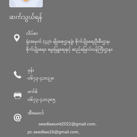
ဆက်သွယ်ရန်
လိပ်စာ
ရုံးအမှတ် (၄၃)၊ မျိုးစေ့ဌာနခွဲ၊ စိုက်ပျိုးရေးဦးစီးဌာန၊
စိုက်ပျိုးရေး၊ မွေးမြူရေးနှင့် ဆည်မြောင်း၀န်ကြီးဌာန။
ဖုန်း
၀၆၇၃-၄၁၀၃၂၈
ဖက်စ်
၀၆၇၃-၄၁၀၃၈၅
အီးမေးလ်
seedlawunit2022@gmail.com
,
pc.seedlaw16@gmail.com
,