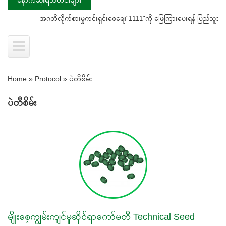
အဂတိလိုက်စားမှုကင်းရှင်းစေရေး"1111"ကို ဖြေကြားပေးရန် ပြည်သူသို့ သတိပေးနှိုး
Home
»
Protocol
»
ပဲတီစိမ်း
ပဲတီစိမ်း
မျိုးစေ့ကျွမ်းကျင်မှုဆိုင်ရာကော်မတီ Technical Seed