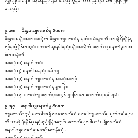
လျှင်ခြင်း၊ ရောဂါခံနိုင်ရည်ရှိခြင်း စသည်တို့ရှိပါက ထည့်သွင်း ဖေါ်ပြရန်ဖြစ်
ပါသည်။
၉.၁၈။ ပိုးမွှားကျရောက်မှု Score
ပိုးမွှားအမျိုးအစားအလိုက် ပိုးမွှားကျရောက်မှု မှတ်တမ်းများကို သားခွဲပြီးချိန်မှ
ရင့်မှည့်ချိန်အတွင်း ကောက်ယူရပါမည်။ မျိုးအလိုက် ရောဂါကျရောက်မှုအဆ
င့်အတန်းကို -
အဆင့် (၁) ရောဂါကင်း
အဆင့် (၂) ရောဂါအနည်းငယ်ကျ
အဆင့် (၃) ရောဂါကျရောက်မှုအသင့်အတင့်
အဆင့် (၄) ရောဂါကျရောက်မှုများပြား
အဆင့် (၅) ရောဂါကျရောက်မှုအလွန်များပြားဟု ကောက်ယူရပါမည်။
၉.၁၉။ ရောဂါကျရောက်မှု Score
ကျရောက်သည့် ရောဂါအမျိုးအစားအလိုက် ရောဂါကျရောက်မှု မှတ်တမ်းများ
ကို သားခွဲပြီးချိန်မှ ရင့်မှည့်ချိန်အတွင်း ကောက်ယူရပါမည်။ မျိုးအလိုက်
ရောဂါကျရောက်မှုအဆင့်အတန်းကို -
အဆင့် (၁) ရောဂါကင်း