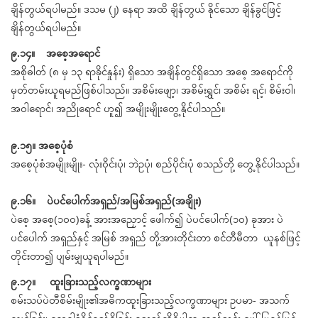
ချိန်တွယ်ရပါမည်။ ဒသမ (၂) နေရာ အထိ ချိန်တွယ် နိုင်သော ချိန်ခွင်ဖြင့်
ချိန်တွယ်ရပါမည်။
၉.၁၄။ အစေ့အရောင်
အစိုဓါတ် (၈ မှ ၁၃ ရာခိုင်နှုန်း) ရှိသော အချိန်တွင်ရှိသော အစေ့ အရောင်ကို
မှတ်တမ်းယူရမည်ဖြစ်ပါသည်။ အစိမ်းဖျော့၊ အစိမ်းရွှင်၊ အစိမ်း ရင့်၊ စိမ်းဝါ၊
အဝါရောင်၊ အညိုရောင် ဟူ၍ အမျိုးမျိုးတွေ့နိုင်ပါသည်။
၉.၁၅။ အစေ့ပုံစံ
အစေ့ပုံစံအမျိုးမျိုး- လုံးဝိုင်းပုံ၊ ဘဲဥပုံ၊ စည်ပိုင်းပုံ စသည်တို့ တွေ့နိုင်ပါသည်။
၉.၁၆။ ပဲပင်ပေါက်အရှည်/အမြစ်အရှည်(အချိုး)
ပဲစေ့ အစေ့(၁၀၀)ခန့် အားအညှောင့် ဖေါက်၍ ပဲပင်ပေါက်(၁၀) ခုအား ပဲ
ပင်ပေါက် အရှည်နှင့် အမြစ် အရှည် တို့အားတိုင်းတာ စင်တီမီတာ ယူနစ်ဖြင့်
တိုင်းတာ၍ ပျမ်းမျှယူရပါမည်။
၉.၁၇။ ထူးခြားသည့်လက္ခဏာများ
စမ်းသပ်ပဲတီစိမ်းမျိုး၏အဓိကထူးခြားသည့်လက္ခဏာများ ဥပမာ- အသက်