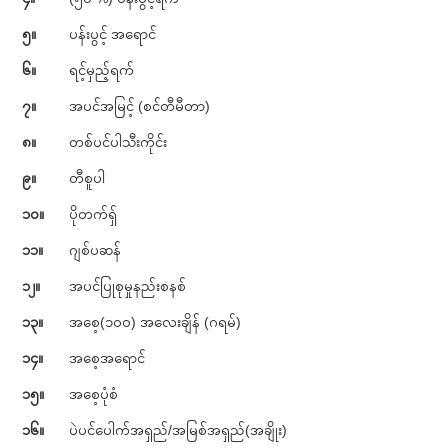
၅။
ပန်းပွင့် အရောင်
၆။
ရင့်မှည့်ရက်
၇။
အပင်အမြင့် (စင်တီမီတာ)
၈။
တစ်ပင်ပါသီးကိုင်း
၉။
တီစူပါ
၁၀။
ပိုတက်ရှ်
၁၁။
ဂျစ်ပဆန်
၁၂။
အပင်ပြုစုမှုနည်းစနစ်
၁၃။
အစေ့(၁၀၀) အလေးချိန် (ဂရမ်)
၁၄။
အစေ့အရောင်
၁၅။
အစေ့ပုံစံ
၁၆။
ပဲပင်ပေါက်အရှည်/အမြစ်အရှည်(အချိုး)