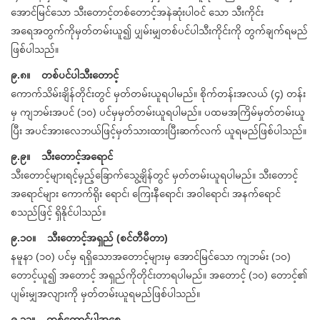
အောင်မြင်သော သီးတောင့်တစ်တောင့်အနဲဆုံးပါဝင် သော သီးကိုင်း
အရေအတွက်ကိုမှတ်တမ်းယူ၍ ပျှမ်းမျှတစ်ပင်ပါသီးကိုင်းကို တွက်ချက်ရမည်
ဖြစ်ပါသည်။
၉.၈။ တစ်ပင်ပါသီးတောင့်
ကောက်သိမ်းချိန်တိုင်းတွင် မှတ်တမ်းယူရပါမည်။ စိုက်တန်းအလယ် (၄) တန်း
မှ ကျဘမ်းအပင် (၁၀) ပင်မှမှတ်တမ်းယူရပါမည်။ ပထမအကြိမ်မှတ်တမ်းယူ
ပြီး အပင်အားလေဘယ်ဖြင့်မှတ်သားထားပြီးဆက်လက် ယူရမည်ဖြစ်ပါသည်။
၉.၉။ သီးတောင့်အရောင်
သီးတောင့်များရင့်မှည့်ခြောက်သွေ့ချိန်တွင် မှတ်တမ်းယူရပါမည်။ သီးတောင့်
အရောင်များ ကောက်ရိုး ရောင်၊ ကြေးနီရောင်၊ အဝါရောင်၊ အနက်ရောင်
စသည်ဖြင့် ရှိနိုင်ပါသည်။
၉.၁၀။ သီးတောင့်အရှည် (စင်တီမီတာ)
နမူနာ (၁၀) ပင်မှ ရရှိသောအတောင့်များမှ အောင်မြင်သော ကျဘမ်း (၁၀)
တောင့်ယူ၍ အတောင့် အရှည်ကိုတိုင်းတာရပါမည်။ အတောင့် (၁၀) တောင့်၏
ပျမ်းမျှအလျားကို မှတ်တမ်းယူရမည်ဖြစ်ပါသည်။
၉.၁၁။ တစ်တောင့်ပါအစေ့