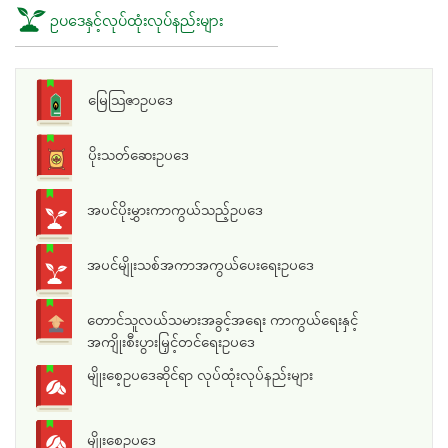
ဥပဒေနှင့်လုပ်ထုံးလုပ်နည်းများ
မြေသြဇာဥပဒေ
ပိုးသတ်ဆေးဥပဒေ
အပင်ပိုးမွှားကာကွယ်သည့်ဥပဒေ
အပင်မျိုးသစ်အကာအကွယ်ပေးရေးဥပဒေ
တောင်သူလယ်သမားအခွင့်အရေး ကာကွယ်ရေးနှင့်
အကျိုးစီးပွားမြှင့်တင်ရေးဥပဒေ
မျိုးစေ့ဥပဒေဆိုင်ရာ လုပ်ထုံးလုပ်နည်းများ
မျိုးစေ့ဥပဒေ