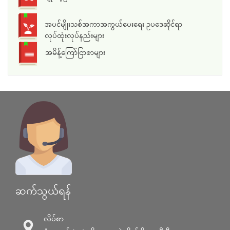
အပင်မျိုးသစ်အကာအကွယ်ပေးရေး ဥပဒေဆိုင်ရာ
လုပ်ထုံးလုပ်နည်းများ
အမိန့်ကြော်ငြာစာများ
ဆက်သွယ်ရန်
လိပ်စာ