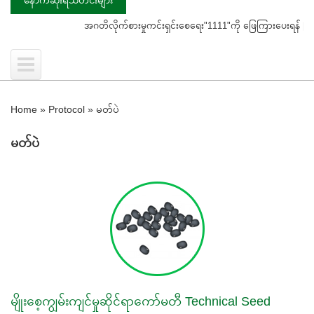
အဂတိလိုက်စားမှုကင်းရှင်းစေရေး"1111"ကို ဖြေကြားပေးရန် ပြည်သူသို့ သတ
Home
»
Protocol
»
မတ်ပဲ
မတ်ပဲ
မျိုးစေ့ကျွမ်းကျင်မှုဆိုင်ရာကော်မတီ Technical Seed