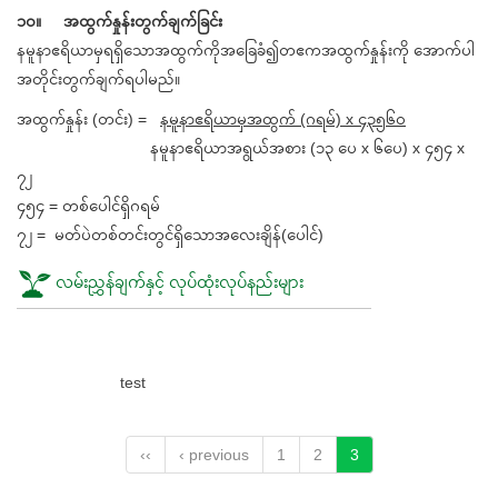
၁၀။ အထွက်နှုန်းတွက်ချက်ခြင်း
နမူနာဧရိယာမှရရှိသောအထွက်ကိုအခြေခံ၍တဧကအထွက်နှုန်းကို အောက်ပါ
အတိုင်းတွက်ချက်ရပါမည်။
အထွက်နှုန်း (တင်း) =
နမူနာဧရိယာမှအထွက် (ဂရမ်) x ၄၃၅၆၀
နမူနာဧရိယာအရွယ်အစား (၁၃ ပေ x ၆ပေ) x ၄၅၄ x
၇၂
၄၅၄ = တစ်ပေါင်ရှိဂရမ်
၇၂ = မတ်ပဲတစ်တင်းတွင်ရှိသောအလေးချိန်(ပေါင်)
လမ်းညွှန်ချက်နှင့် လုပ်ထုံးလုပ်နည်းများ
test
‹‹
‹ previous
1
2
3