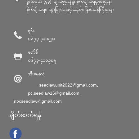
ရုံးအမှတ် (၄၃)၊ မျိုးစေ့ဌာနခွဲ၊ စိုက်ပျိုးရေးဦးစီးဌာန၊
စိုက်ပျိုးရေး၊ မွေးမြူရေးနှင့် ဆည်မြောင်း၀န်ကြီးဌာန။
ဖုန်း
၀၆၇၃-၄၁၀၃၂၈
ဖက်စ်
၀၆၇၃-၄၁၀၃၈၅
အီးမေးလ်
seedlawunit2022@gmail.com
,
pc.seedlaw16@gmail.com
,
npcseedlaw@gmail.com
ချိတ်ဆက်ရန်