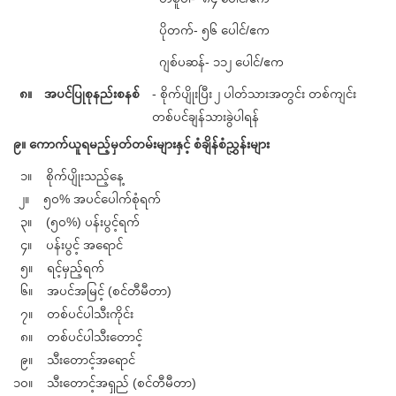
ပိုတက်- ၅၆ ပေါင်/ဧက
ဂျစ်ပဆန်- ၁၁၂ ပေါင်/ဧက
၈။
အပင်ပြုစုနည်းစနစ်
- စိုက်ပျိုးပြီး ၂ ပါတ်သားအတွင်း တစ်ကျင်း
တစ်ပင်ချန်သားခွဲပါရန်
၉။ ကောက်ယူရမည့်မှတ်တမ်းများနှင့် စံချိန်စံညွှန်းများ
၁။ စိုက်ပျိုးသည့်နေ့
၂။ ၅၀% အပင်ပေါက်စုံရက်
၃။ (၅၀%) ပန်းပွင့်ရက်
၄။ ပန်းပွင့် အရောင်
၅။ ရင့်မှည့်ရက်
၆။ အပင်အမြင့် (စင်တီမီတာ)
၇။ တစ်ပင်ပါသီးကိုင်း
၈။ တစ်ပင်ပါသီးတောင့်
၉။ သီးတောင့်အရောင်
၁၀။ သီးတောင့်အရှည် (စင်တီမီတာ)