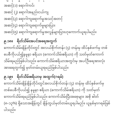
အဆင့်(၁) ရောဂါကင်း
အဆင့် (၂) ရောဂါအနည်းငယ်ကျ
အဆင့်(၃) ရောဂါကျရောက်မှုအသင့်အတင့်
အဆင့်(၄) ရောဂါကျရောက်မှုများပြား
အဆင့်(၅) ရောဂါကျရောက်မှုအလွန်များပြားဟုကောက်ယူရပါမည်။
၉.၁၈။ ရိတ်သိမ်းအပင်အရေအတွက်
ကောက်သိမ်းချိန်တိုင်းတွင် အလယ်စိုက်တန်း (၄) တန်းမှ ထိပ်နှစ်ဖက်မှ တစ်
ပေစီကိုပယ်၍နမူနာ ဧရိယာ (ကောက်သိမ်းဧရိယာ) ကို သတ်မှတ်ကောက်
သိမ်းရမည်ဖြစ်ပါသည်။ ကောက်သိမ်းဧရိယာအတွင်းမှ အပင်ဦးရေအားလုံး
အားရေတွက်၍ မှတ်တမ်းယူရမည်ဖြစ်ပါသည်။
၉.၁၉။ ရိတ်သိမ်းဧရိယာမှ အထွက်(ဂရမ်)
ကောက်သိမ်းချိန်ချိန်တိုင်းတွင်အလယ်စိုက်တန်း (၄) တန်းမှ ထိပ်နှစ်ဖက်မှ
တစ်ပေစီကိုပယ်၍ နမူနာ ဧရိယာ (ကောက်သိမ်းဧရိယာ) ကို သတ်မှတ်
ကောက်သိမ်းရမည်ဖြစ်ပါသည်။ ကောက်သိမ်းပြီးအစေ့များ အစို ဓါတ်
(၈-၁၃%) ရှိသောအချိန်တွင် ချိန်တွယ်မှတ်တမ်းယူရပါမည်။ ယူနစ်မှာဂရမ်ဖြစ်
ပါသည်။