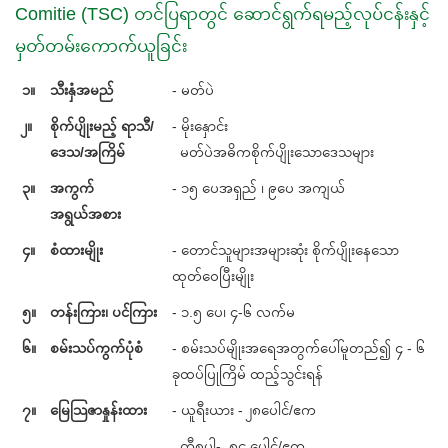
Comitie (TSC) တင်ပြရာတွင် ဆောင်ရွက်ရမည့်လုပ်ငန်းနှင့်
မှတ်တမ်းကောက်ယူခြင်း
၁။
သီးနှံအမည်
- မတ်ပဲ
၂။
စိုက်ပျိုးမည့် ရာသီ/
- မိုးနှောင်း
ဒေသ/အကြိမ်
မတ်ပဲအဓိကစိုက်ပျိုးသောဒေသများ
၃။
အကွက်
- ၁၅ ပေအရှည် ၊ ၉ပေ အကျယ်
အရွယ်အစား
၄။
စံထားမျိုး
- တောင်သူများအများဆုံး စိုက်ပျိုးနေသော
ထုတ်ဝေပြီးမျိုး
၅။
တန်းကြား၊ ပင်ကြား
- ၁.၅ ပေ၊ ၄-၆ လက်မ
၆။
စမ်းသပ်ကွက်ပုံစံ
- စမ်းသပ်မျိုးအရေအတွက်ပေါ်မူတည်၍ ၄ - ၆
ခုထပ်ပြုကြိမ် ထည့်သွင်းရန်
၇။
မြေသြဇာနှုန်းထား
- ယူရီးယား - ၂၈ပေါင်/ဧက
တီစူပါ- ၈၄ ပေါင်/ဧက