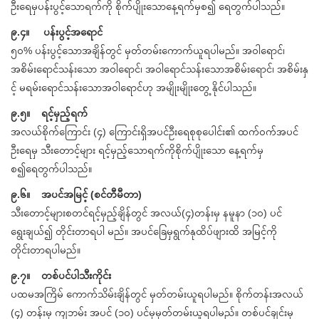
ဦးရေမှပန်းပွင့်သောရက်ကို စိုက်ပျိုးသောနေ့ရက်မှစ၍ ရေတွက်ပါသည်။
၉.၄။ ပန်းပွင့်အရောင်
၅၀% ပန်းပွင့်သောအချိန်တွင် မှတ်တမ်းကောက်ယူရပါမည်။ အဝါရောင်၊
အစိမ်းရောင်သန်းသော အဝါရောင်၊ အဝါရောင်သန်းသောအစိမ်းရောင်၊ အစိမ်းနှ
င့် မရမ်းရောင်သန်းသောအဝါရောင်ဟု အမျိုးမျိုးတွေ့ နိုင်ပါသည်။
၉.၅။ ရင့်မှည့်ရက်
အလယ်စိုက်ကြောင်း (၄) ကြောင်းရှိအပင်ဦးရေစုစုပေါင်း၏ ထက်ဝက်အပင်
ဦးရေမှ သီးတောင့်များ ရင့်မှည့်သောရက်ကိုစိုက်ပျိုးသော နေ့ရက်မှ
စ၍ရေတွက်ပါသည်။
၉.၆။ အပင်အမြင့် (စင်တီမီတာ)
သီးတောင့်များစတင်ရင့်မှည့်ချိန်တွင် အလယ်(၄)တန်းမှ နမူနာ (၁၀) ပင်
ရွေးချယ်၍ တိုင်းတာရပါ မည်။ အပင်ခြေမှရွက်နုထိပ်ဖျားထိ အမြင့်ကို
တိုင်းတာရပါမည်။
၉.၇။ တစ်ပင်ပါသီးကိုင်း
ပထမအကြိမ် ကောက်သိမ်းချိန်တွင် မှတ်တမ်းယူရပါမည်။ စိုက်တန်းအလယ်
(၄) တန်းမှ ကျဘမ်း အပင် (၁၀) ပင်မှမှတ်တမ်းယူရပါမည်။ တစ်ပင်ချင်းမှ