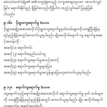
စမ်းသပ်မတ်ပဲမျိုး၏ အဓိကထူးခြားသည့် လက္ခဏာများဥပမာ- အသက်လျှင်
ခြင်း၊ ရောဂါခံနိုင်ရည် ရှိခြင်းစသည်တို့ရှိပါက ထည့်သွင်းဖေါ်ပြရန်ဖြစ်
ပါသည်။
၉.၁၆။ ပိုးမွှားကျရောက်မှု Score
ပိုးမွှားအမျိုးအစားအလိုက်ပိုးမွှားကျရောက်မှုမှတ်တမ်းများကိုသားခွဲပြီးချိန်မှ
ရင့်မှည့်ချိန်အတွင်းကောက်ယူရပါမည်။ မျိုးအလိုက်ရောဂါ ကျ ရောက်မှုအဆ
င့်အတန်းကို -
အဆင့်(၁) ရောဂါကင်း
အဆင့် (၂) ရောဂါအနည်းငယ်ကျ
အဆင့်(၃) ရောဂါကျရောက်မှုအသင့်အတင့်
အဆင့်(၄) ရောဂါကျရောက်မှုများပြား
အဆင့်(၅) ရောဂါကျရောက်မှုအလွန်များပြားဟုကောက်ယူရပါမည်။
၉.၁၇။ ရောဂါကျရောက်မှု Score
ကျရောက်သည့်ရောဂါအမျိုးအစားအလိုက် ရောဂါကျရောက်မှု မှတ် တမ်းများ
ကို သားခွဲပြီးချိန်မှရင့်မှည့်ချိန်အတွင်း ကောက်ယူရပါမည်။ မျိုး အလိုက်ရောဂါ
ကျရောက်မှု အဆင့်အတန်းကို -