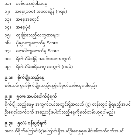
၁၁။ တစ်တောင့်ပါအစေ့
၁၂။ အစေ့(၁၀၀) အလေးချိန် (ဂရမ်)
၁၃။ အစေ့အရောင်
၁၄။ အစေ့ပုံစံ
၁၅။ ထူးခြားသည့်လက္ခဏာများ
၁၆။ ပိုးမွှားကျရောက်မှု Score
၁၇။ ရောဂါကျရောက်မှု Score
၁၈။ ရိတ်သိမ်းချိန် အပင်အရေအတွက်
၁၉။ ရိတ်သိမ်းဧရိယာမှ အထွက် (ဂရမ်)
၉.၁။ စိုက်ပျိုးသည့်နေ့
စမ်းသပ်ကွက်စိုက်ပျိုးသည့်နေ့စွဲကိုမှတ်တမ်းယူရပါမည်။
၉.၂။ ၅၀% အပင်ပေါက်စုံရက်
စိုက်ပျိုးသည့်နေ့မှ အကွက်ငယ်အတွင်းရှိအလယ် (၄) တန်းတွင် ရှိရမည့်အပင်
ဦးရေ၏ထက်ဝက် အညှောင့်ပေါက်သည့်နေ့ကိုမှတ်တမ်းယူရပါမည်။
၉.၃။ ၅၀% ပန်းပွင့်ရက်
အလယ်စိုက်ကြောင်း(၄)ကြောင်းရှိအပင်ဦးရေစုစုပေါင်း၏ထက်ဝက်အပင်