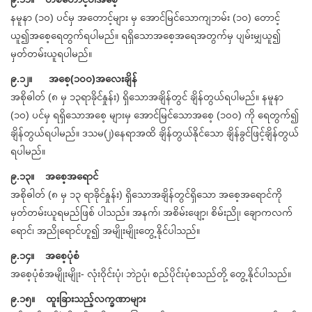
နမူနာ (၁၀) ပင်မှ အတောင့်များ မှ အောင်မြင်သောကျဘမ်း (၁၀) တောင့်
ယူ၍အစေ့ရေတွက်ရပါမည်။ ရရှိသောအစေ့အရေအတွက်မှ ပျမ်းမျှယူ၍
မှတ်တမ်းယူရပါမည်။
၉.၁၂။ အစေ့(၁၀၀)အလေးချိန်
အစိုဓါတ် (၈ မှ ၁၃ရာခိုင်နှုန်း) ရှိသောအချိန်တွင် ချိန်တွယ်ရပါမည်။ နမူနာ
(၁၀) ပင်မှ ရရှိသောအစေ့ များမှ အောင်မြင်သောအစေ့ (၁၀၀) ကို ရေတွက်၍
ချိန်တွယ်ရပါမည်။ ဒသမ(၂)နေရာအထိ ချိန်တွယ်နိုင်သော ချိန်ခွင်ဖြင့်ချိန်တွယ်
ရပါမည်။
၉.၁၃။ အစေ့အရောင်
အစိုဓါတ် (၈ မှ ၁၃ ရာခိုင်နှုန်း) ရှိသောအချိန်တွင်ရှိသော အစေ့အရောင်ကို
မှတ်တမ်းယူရမည်ဖြစ် ပါသည်။ အနက်၊ အစိမ်းဖျော့၊ စိမ်းညို၊ ချောကလက်
ရောင်၊ အညိုရောင်ဟူ၍ အမျိုးမျိုးတွေ့နိုင်ပါသည်။
၉.၁၄။ အစေ့ပုံစံ
အစေ့ပုံစံအမျိုးမျိုး- လုံးဝိုင်းပုံ၊ ဘဲဥပုံ၊ စည်ပိုင်းပုံစသည်တို့ တွေ့နိုင်ပါသည်။
၉.၁၅။ ထူးခြားသည့်လက္ခဏာများ