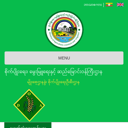
Skip
ဘာသာစကား
to
main
content
MENU
စိုက်ပျိုးရေး၊ မွေးမြူရေးနှင့် ဆည်မြောင်း၀န်ကြီးဌာန
မျိုးစေ့ဌာနခွဲ၊ စိုက်ပျိုးရေးဦးစီးဌာန
နောက်ဆုံးရသတင်းများ