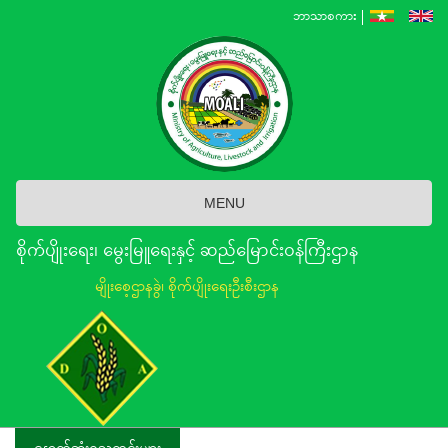
Skip
ဘာသာစကား
to
main
content
MENU
စိုက်ပျိုးရေး၊ မွေးမြူရေးနှင့် ဆည်မြောင်း၀န်ကြီးဌာန
မျိုးစေ့ဌာနခွဲ၊ စိုက်ပျိုးရေးဦးစီးဌာန
နောက်ဆုံးရသတင်းများ