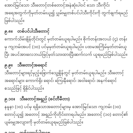
အောင်မြင်သော သီးတောင့်တစ်တောင့်အနဲဆုံးပါဝင် သော သီးကိုင်း
အရေအတွက်ကိုမှတ်တမ်းယူ၍ ပျှမ်းမျှတစ်ပင်ပါသီးကိုင်းကို တွက်ချက်ရမည်
ဖြစ်ပါသည်။
၉.၈။ တစ်ပင်ပါသီးတောင့်
ကောက်သိမ်းချိန်တိုင်းတွင် မှတ်တမ်းယူရပါမည်။ စိုက်တန်းအလယ် (၄) တန်း
မှ ကျဘမ်းအပင် (၁၀) ပင်မှမှတ်တမ်းယူရပါမည်။ ပထမအကြိမ်မှတ်တမ်းယူ
ပြီး အပင်အားလေဘယ်ဖြင့်မှတ်သားထားပြီးဆက်လက် ယူရမည်ဖြစ်ပါသည်။
၉.၉။ သီးတောင့်အရောင်
သီးတောင့်များရင့်မှည့်ခြောက်သွေ့ချိန်တွင် မှတ်တမ်းယူရပါမည်။ သီးတောင့်
အရောင်များ ကောက်ရိုး ရောင်၊ ကြေးနီရောင်၊ အဝါရောင်၊ အနက်ရောင်
စသည်ဖြင့် ရှိနိုင်ပါသည်။
၉.၁၀။ သီးတောင့်အရှည် (စင်တီမီတာ)
နမူနာ (၁၀) ပင်မှ ရရှိသောအတောင့်များမှ အောင်မြင်သော ကျဘမ်း (၁၀)
တောင့်ယူ၍ အတောင့် အရှည်ကိုတိုင်းတာရပါမည်။ အတောင့် (၁၀) တောင့်၏
ပျမ်းမျှအလျားကို မှတ်တမ်းယူရမည်ဖြစ်ပါသည်။
၉.၁၁။ တစ်တောင့်ပါအစေ့