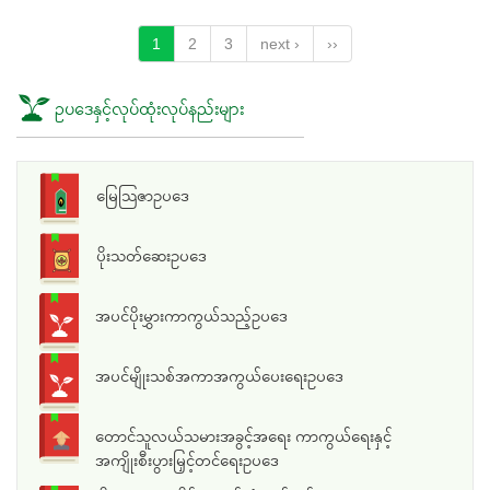
1
2
3
next ›
››
ဥပဒေနှင့်လုပ်ထုံးလုပ်နည်းများ
မြေသြဇာဥပဒေ
ပိုးသတ်ဆေးဥပဒေ
အပင်ပိုးမွှားကာကွယ်သည့်ဥပဒေ
အပင်မျိုးသစ်အကာအကွယ်ပေးရေးဥပဒေ
တောင်သူလယ်သမားအခွင့်အရေး ကာကွယ်ရေးနှင့်
အကျိုးစီးပွားမြှင့်တင်ရေးဥပဒေ