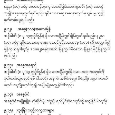
နမူနာ (၁၀) ပင်မှ အတောင့်များ မှ အောင်မြင်သောကျဘမ်း (၁၀) တောင့်
ယူ၍အစေ့ရေတွက်ရပါမည်။ ရရှိသောအစေ့အရေအတွက်မှ ပျမ်းမျှယူ၍
မှတ်တမ်းယူရပါမည်။
၉.၁၂။ အစေ့(၁၀၀)အလေးချိန်
အစိုဓါတ် (၈ မှ ၁၃ရာခိုင်နှုန်း) ရှိသောအချိန်တွင် ချိန်တွယ်ရပါမည်။ နမူနာ
(၁၀) ပင်မှ ရရှိသောအစေ့ များမှ အောင်မြင်သောအစေ့ (၁၀၀) ကို ရေတွက်၍
ချိန်တွယ်ရပါမည်။ ဒသမ(၂)နေရာအထိ ချိန်တွယ်နိုင်သော ချိန်ခွင်ဖြင့်ချိန်တွယ်
ရပါမည်။
၉.၁၃။ အစေ့အရောင်
အစိုဓါတ် (၈ မှ ၁၃ ရာခိုင်နှုန်း) ရှိသောအချိန်တွင်ရှိသော အစေ့အရောင်ကို
မှတ်တမ်းယူရမည်ဖြစ် ပါသည်။ အနက်၊ အစိမ်းဖျော့၊ စိမ်းညို၊ ချောကလက်
ရောင်၊ အညိုရောင်ဟူ၍ အမျိုးမျိုးတွေ့နိုင်ပါသည်။
၉.၁၄။ အစေ့ပုံစံ
အစေ့ပုံစံအမျိုးမျိုး- လုံးဝိုင်းပုံ၊ ဘဲဥပုံ၊ စည်ပိုင်းပုံစသည်တို့ တွေ့နိုင်ပါသည်။
၉.၁၅။ ထူးခြားသည့်လက္ခဏာများ