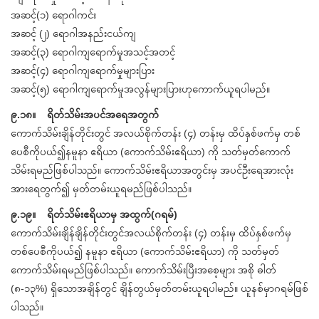
အဆင့်(၁) ရောဂါကင်း
အဆင့် (၂) ရောဂါအနည်းငယ်ကျ
အဆင့်(၃) ရောဂါကျရောက်မှုအသင့်အတင့်
အဆင့်(၄) ရောဂါကျရောက်မှုများပြား
အဆင့်(၅) ရောဂါကျရောက်မှုအလွန်များပြားဟုကောက်ယူရပါမည်။
၉.၁၈။ ရိတ်သိမ်းအပင်အရေအတွက်
ကောက်သိမ်းချိန်တိုင်းတွင် အလယ်စိုက်တန်း (၄) တန်းမှ ထိပ်နှစ်ဖက်မှ တစ်
ပေစီကိုပယ်၍နမူနာ ဧရိယာ (ကောက်သိမ်းဧရိယာ) ကို သတ်မှတ်ကောက်
သိမ်းရမည်ဖြစ်ပါသည်။ ကောက်သိမ်းဧရိယာအတွင်းမှ အပင်ဦးရေအားလုံး
အားရေတွက်၍ မှတ်တမ်းယူရမည်ဖြစ်ပါသည်။
၉.၁၉။ ရိတ်သိမ်းဧရိယာမှ အထွက်(ဂရမ်)
ကောက်သိမ်းချိန်ချိန်တိုင်းတွင်အလယ်စိုက်တန်း (၄) တန်းမှ ထိပ်နှစ်ဖက်မှ
တစ်ပေစီကိုပယ်၍ နမူနာ ဧရိယာ (ကောက်သိမ်းဧရိယာ) ကို သတ်မှတ်
ကောက်သိမ်းရမည်ဖြစ်ပါသည်။ ကောက်သိမ်းပြီးအစေ့များ အစို ဓါတ်
(၈-၁၃%) ရှိသောအချိန်တွင် ချိန်တွယ်မှတ်တမ်းယူရပါမည်။ ယူနစ်မှာဂရမ်ဖြစ်
ပါသည်။