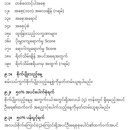
၁၁။ တစ်တောင့်ပါအစေ့
၁၂။ အစေ့(၁၀၀) အလေးချိန် (ဂရမ်)
၁၃။ အစေ့အရောင်
၁၄။ အစေ့ပုံစံ
၁၅။ ထူးခြားသည့်လက္ခဏာများ
၁၆။ ပိုးမွှားကျရောက်မှု Score
၁၇။ ရောဂါကျရောက်မှု Score
၁၈။ ရိတ်သိမ်းချိန် အပင်အရေအတွက်
၁၉။ ရိတ်သိမ်းဧရိယာမှ အထွက် (ဂရမ်)
၉.၁။ စိုက်ပျိုးသည့်နေ့
စမ်းသပ်ကွက်စိုက်ပျိုးသည့်နေ့စွဲကိုမှတ်တမ်းယူရပါမည်။
၉.၂။ ၅၀% အပင်ပေါက်စုံရက်
စိုက်ပျိုးသည့်နေ့မှ အကွက်ငယ်အတွင်းရှိအလယ် (၄) တန်းတွင် ရှိရမည့်အပင်
ဦးရေ၏ထက်ဝက် အညှောင့်ပေါက်သည့်နေ့ကိုမှတ်တမ်းယူရပါမည်။
၉.၃။ ၅၀% ပန်းပွင့်ရက်
အလယ်စိုက်ကြောင်း(၄)ကြောင်းရှိအပင်ဦးရေစုစုပေါင်း၏ထက်ဝက်အပင်