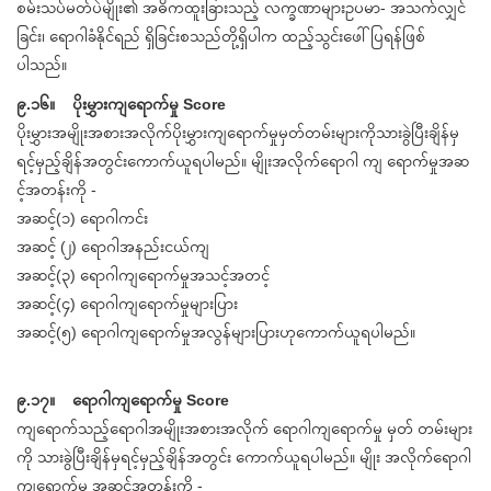
စမ်းသပ်မတ်ပဲမျိုး၏ အဓိကထူးခြားသည့် လက္ခဏာများဥပမာ- အသက်လျှင်
ခြင်း၊ ရောဂါခံနိုင်ရည် ရှိခြင်းစသည်တို့ရှိပါက ထည့်သွင်းဖေါ်ပြရန်ဖြစ်
ပါသည်။
၉.၁၆။ ပိုးမွှားကျရောက်မှု Score
ပိုးမွှားအမျိုးအစားအလိုက်ပိုးမွှားကျရောက်မှုမှတ်တမ်းများကိုသားခွဲပြီးချိန်မှ
ရင့်မှည့်ချိန်အတွင်းကောက်ယူရပါမည်။ မျိုးအလိုက်ရောဂါ ကျ ရောက်မှုအဆ
င့်အတန်းကို -
အဆင့်(၁) ရောဂါကင်း
အဆင့် (၂) ရောဂါအနည်းငယ်ကျ
အဆင့်(၃) ရောဂါကျရောက်မှုအသင့်အတင့်
အဆင့်(၄) ရောဂါကျရောက်မှုများပြား
အဆင့်(၅) ရောဂါကျရောက်မှုအလွန်များပြားဟုကောက်ယူရပါမည်။
၉.၁၇။ ရောဂါကျရောက်မှု Score
ကျရောက်သည့်ရောဂါအမျိုးအစားအလိုက် ရောဂါကျရောက်မှု မှတ် တမ်းများ
ကို သားခွဲပြီးချိန်မှရင့်မှည့်ချိန်အတွင်း ကောက်ယူရပါမည်။ မျိုး အလိုက်ရောဂါ
ကျရောက်မှု အဆင့်အတန်းကို -