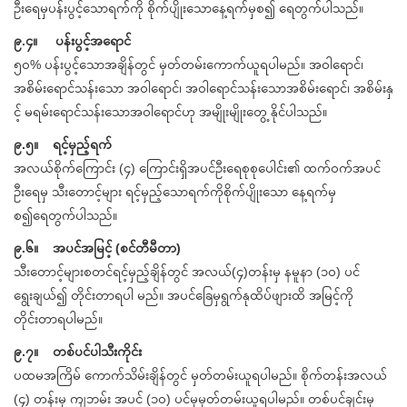
ဦးရေမှပန်းပွင့်သောရက်ကို စိုက်ပျိုးသောနေ့ရက်မှစ၍ ရေတွက်ပါသည်။
၉.၄။ ပန်းပွင့်အရောင်
၅၀% ပန်းပွင့်သောအချိန်တွင် မှတ်တမ်းကောက်ယူရပါမည်။ အဝါရောင်၊
အစိမ်းရောင်သန်းသော အဝါရောင်၊ အဝါရောင်သန်းသောအစိမ်းရောင်၊ အစိမ်းနှ
င့် မရမ်းရောင်သန်းသောအဝါရောင်ဟု အမျိုးမျိုးတွေ့ နိုင်ပါသည်။
၉.၅။ ရင့်မှည့်ရက်
အလယ်စိုက်ကြောင်း (၄) ကြောင်းရှိအပင်ဦးရေစုစုပေါင်း၏ ထက်ဝက်အပင်
ဦးရေမှ သီးတောင့်များ ရင့်မှည့်သောရက်ကိုစိုက်ပျိုးသော နေ့ရက်မှ
စ၍ရေတွက်ပါသည်။
၉.၆။ အပင်အမြင့် (စင်တီမီတာ)
သီးတောင့်များစတင်ရင့်မှည့်ချိန်တွင် အလယ်(၄)တန်းမှ နမူနာ (၁၀) ပင်
ရွေးချယ်၍ တိုင်းတာရပါ မည်။ အပင်ခြေမှရွက်နုထိပ်ဖျားထိ အမြင့်ကို
တိုင်းတာရပါမည်။
၉.၇။ တစ်ပင်ပါသီးကိုင်း
ပထမအကြိမ် ကောက်သိမ်းချိန်တွင် မှတ်တမ်းယူရပါမည်။ စိုက်တန်းအလယ်
(၄) တန်းမှ ကျဘမ်း အပင် (၁၀) ပင်မှမှတ်တမ်းယူရပါမည်။ တစ်ပင်ချင်းမှ