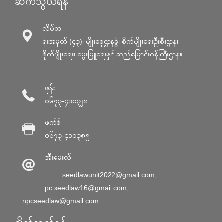
ဆက်သွယ်ရန်
လိပ်စာ
ရုံးအမှတ် (၄၃)၊ မျိုးစေ့ဌာနခွဲ၊ စိုက်ပျိုးရေးဦးစီးဌာန၊
စိုက်ပျိုးရေး၊ မွေးမြူရေးနှင့် ဆည်မြောင်း၀န်ကြီးဌာန။
ဖုန်း
၀၆၇၃-၄၁၀၃၂၈
ဖက်စ်
၀၆၇၃-၄၁၀၃၈၅
အီးမေးလ်
seedlawunit2022@gmail.com
,
pc.seedlaw16@gmail.com
,
npcseedlaw@gmail.com