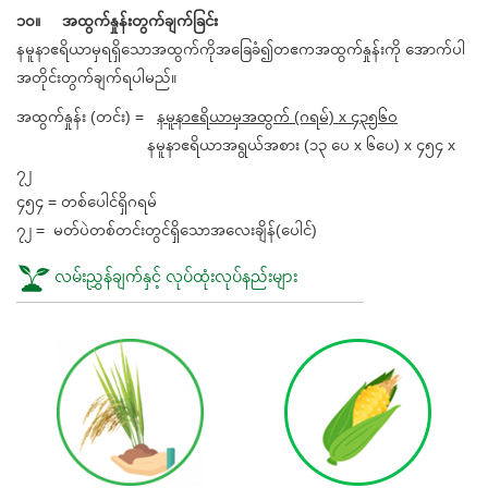
၁၀။ အထွက်နှုန်းတွက်ချက်ခြင်း
နမူနာဧရိယာမှရရှိသောအထွက်ကိုအခြေခံ၍တဧကအထွက်နှုန်းကို အောက်ပါ
အတိုင်းတွက်ချက်ရပါမည်။
အထွက်နှုန်း (တင်း) =
နမူနာဧရိယာမှအထွက် (ဂရမ်) x ၄၃၅၆၀
နမူနာဧရိယာအရွယ်အစား (၁၃ ပေ x ၆ပေ) x ၄၅၄ x
၇၂
၄၅၄ = တစ်ပေါင်ရှိဂရမ်
၇၂ = မတ်ပဲတစ်တင်းတွင်ရှိသောအလေးချိန်(ပေါင်)
လမ်းညွှန်ချက်နှင့် လုပ်ထုံးလုပ်နည်းများ