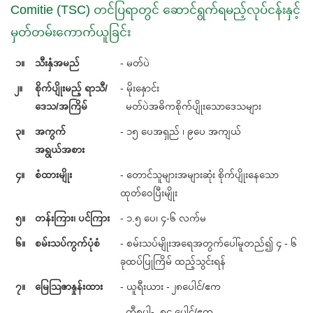
Comitie (TSC) တင်ပြရာတွင် ဆောင်ရွက်ရမည့်လုပ်ငန်းနှင့်
မှတ်တမ်းကောက်ယူခြင်း
၁။
သီးနှံအမည်
- မတ်ပဲ
၂။
စိုက်ပျိုးမည့် ရာသီ/
- မိုးနှောင်း
ဒေသ/အကြိမ်
မတ်ပဲအဓိကစိုက်ပျိုးသောဒေသများ
၃။
အကွက်
- ၁၅ ပေအရှည် ၊ ၉ပေ အကျယ်
အရွယ်အစား
၄။
စံထားမျိုး
- တောင်သူများအများဆုံး စိုက်ပျိုးနေသော
ထုတ်ဝေပြီးမျိုး
၅။
တန်းကြား၊ ပင်ကြား
- ၁.၅ ပေ၊ ၄-၆ လက်မ
၆။
စမ်းသပ်ကွက်ပုံစံ
- စမ်းသပ်မျိုးအရေအတွက်ပေါ်မူတည်၍ ၄ - ၆
ခုထပ်ပြုကြိမ် ထည့်သွင်းရန်
၇။
မြေသြဇာနှုန်းထား
- ယူရီးယား - ၂၈ပေါင်/ဧက
တီစူပါ- ၈၄ ပေါင်/ဧက