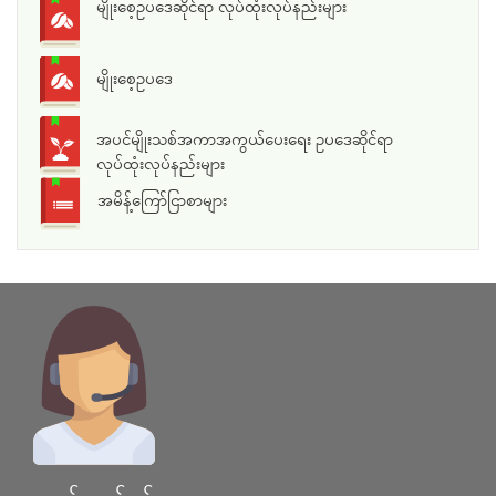
မျိုးစေ့ဥပဒေဆိုင်ရာ လုပ်ထုံးလုပ်နည်းများ
မျိုးစေ့ဥပဒေ
အပင်မျိုးသစ်အကာအကွယ်ပေးရေး ဥပဒေဆိုင်ရာ
လုပ်ထုံးလုပ်နည်းများ
အမိန့်ကြော်ငြာစာများ