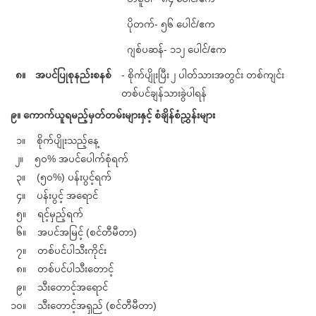
ပိုတက်- ၅၆ ပေါင်/ဧက
ဂျစ်ပဆန်- ၁၁၂ ပေါင်/ဧက
၈။
အပင်ပြုစုနည်းစနစ်
- စိုက်ပျိုးပြီး ၂ ပါတ်သားအတွင်း တစ်ကျင်း
တစ်ပင်ချန်သားခွဲပါရန်
၉။ ကောက်ယူရမည့်မှတ်တမ်းများနှင့် စံချိန်စံညွှန်းများ
၁။ စိုက်ပျိုးသည့်နေ့
၂။ ၅၀% အပင်ပေါက်စုံရက်
၃။ (၅၀%) ပန်းပွင့်ရက်
၄။ ပန်းပွင့် အရောင်
၅။ ရင့်မှည့်ရက်
၆။ အပင်အမြင့် (စင်တီမီတာ)
၇။ တစ်ပင်ပါသီးကိုင်း
၈။ တစ်ပင်ပါသီးတောင့်
၉။ သီးတောင့်အရောင်
၁၀။ သီးတောင့်အရှည် (စင်တီမီတာ)