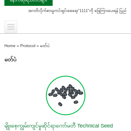
အဂတိလိုက်စားမှုကင်းရှင်းစေရေး"1111"ကို ဖြေကြားပေးရန် ပြည်သူသို့ သတိပေးန
Home
»
Protocol
»
မတ်ပဲ
မတ်ပဲ
မျိုးစေ့ကျွမ်းကျင်မှုဆိုင်ရာကော်မတီ Technical Seed