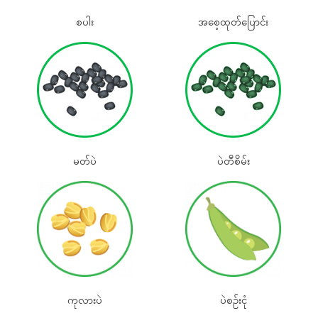
စပါး
အစေ့ထုတ်‌ပြောင်း
မတ်ပဲ
ပဲတီစိမ်း
ကုလားပဲ
ပဲစဉ်းငုံ