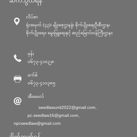
ဆက်သွယ်ရန်
လိပ်စာ
ရုံးအမှတ် (၄၃)၊ မျိုးစေ့ဌာနခွဲ၊ စိုက်ပျိုးရေးဦးစီးဌာန၊
စိုက်ပျိုးရေး၊ မွေးမြူရေးနှင့် ဆည်မြောင်း၀န်ကြီးဌာန။
ဖုန်း
၀၆၇၃-၄၁၀၃၂၈
ဖက်စ်
၀၆၇၃-၄၁၀၃၈၅
အီးမေးလ်
seedlawunit2022@gmail.com
,
pc.seedlaw16@gmail.com
,
npcseedlaw@gmail.com
ချိတ်ဆက်ရန်