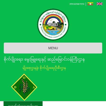
Skip
ဘာသာစကား
to
main
content
MENU
စိုက်ပျိုးရေး၊ မွေးမြူရေးနှင့် ဆည်မြောင်း၀န်ကြီးဌာန
မျိုးစေ့ဌာနခွဲ၊ စိုက်ပျိုးရေးဦးစီးဌာန
နောက်ဆုံးရသတင်းများ