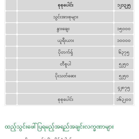
စုစုပေါင်း
၁၂၁၃၂၅
သွင်းအားစုများ
နွားချေး
၁၅၀၀၀
ယူရီးယား
၁၀၀၀၀
ပိုတက်ရှ်
၆၃၇၅
တီစူပါ
၅၂၅၀
ပိုးသတ်ဆေး
၅၂၅၀
၄၂၈၇၅
စုစုပေါင်း
၁၆၃၂၀၀
ထည့်သွင်းဖေါ်ပြရမည့်အရည်အချင်းလက္ခဏာများ