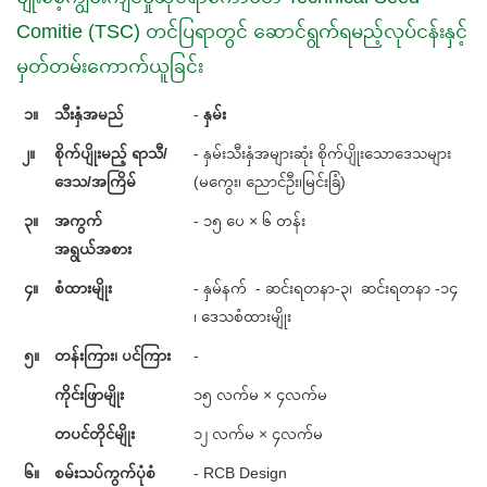
Comitie (TSC) တင်ပြရာတွင် ဆောင်ရွက်ရမည့်လုပ်ငန်းနှင့်
မှတ်တမ်းကောက်ယူခြင်း
၁။
သီးနှံအမည်
-
နှမ်း
၂။
စိုက်ပျိုးမည့် ရာသီ/
- နှမ်းသီးနှံအများဆုံး စိုက်ပျိုးသောဒေသများ
ဒေသ/အကြိမ်
(မကွေး၊ ညောင်ဦး၊မြင်းခြံ)
၃။
အကွက်
- ၁၅ ပေ × ၆ တန်း
အရွယ်အစား
၄။
စံထားမျိုး
- နှမ်နက် - ဆင်းရတနာ-၃၊ ဆင်းရတနာ -၁၄
၊ ဒေသစံထားမျိုး
၅။
တန်းကြား၊ ပင်ကြား
-
ကိုင်းဖြာမျိုး
၁၅ လက်မ × ၄လက်မ
တပင်တိုင်မျိုး
၁၂ လက်မ × ၄လက်မ
၆။
စမ်းသပ်ကွက်ပုံစံ
- RCB Design