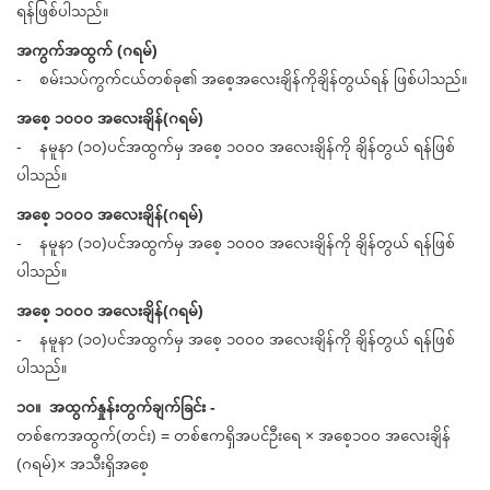
ရန်ဖြစ်ပါသည်။
အကွက်အထွက် (ဂရမ်)
- စမ်းသပ်ကွက်ငယ်တစ်ခု၏ အစေ့အလေးချိန်ကိုချိန်တွယ်ရန် ဖြစ်ပါသည်။
အစေ့ ၁၀၀၀ အလေးချိန်(ဂရမ်)
- နမူနာ (၁၀)ပင်အထွက်မှ အစေ့ ၁၀၀၀ အလေးချိန်ကို ချိန်တွယ် ရန်ဖြစ်
ပါသည်။
အစေ့ ၁၀၀၀ အလေးချိန်(ဂရမ်)
- နမူနာ (၁၀)ပင်အထွက်မှ အစေ့ ၁၀၀၀ အလေးချိန်ကို ချိန်တွယ် ရန်ဖြစ်
ပါသည်။
အစေ့ ၁၀၀၀ အလေးချိန်(ဂရမ်)
- နမူနာ (၁၀)ပင်အထွက်မှ အစေ့ ၁၀၀၀ အလေးချိန်ကို ချိန်တွယ် ရန်ဖြစ်
ပါသည်။
၁၀။ အထွက်နှုန်းတွက်ချက်ခြင်း -
တစ်ဧကအထွက်(တင်း) = တစ်ဧကရှိအပင်ဦးရေ × အစေ့၁၀၀ အလေးချိန်
(ဂရမ်)× အသီးရှိအစေ့