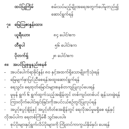
ထပ်ပြုကြိမ်
စမ်းသပ်မည့်မျိုးအရေအတွက်ပေါ်မူတည်၍
ဆောင်ရွက်ရန်
၇။
မြေသြဇာနှုန်းထား
ယူရီးယား
၈၄ ပေါင်/ဧက
တီစူပါ
၅၆ ပေါင်/ဧက
ပိုတက်ရှ်
၂၈ ပေါင်/ဧက
၈။ အပင်ပြုစုမှုနည်းစနစ်
-
အပင်ပေါက်ရာခိုင်နှုန်း ၈၀ နှင့်အထက်ရှိသောမျိုးကိုသုံးရန်
- မြေမျက်နှာပြင်ညီစေရန်အထူးဆောင်ရွက်ရန်
- ရေသွင်း၊ ရေထုတ်မြောင်းများစနစ်တကျပြုလုပ်ပေးရန်
- မူမှန် ရွက် ၆ ရွက်ထွက်သည့်အချိန်တွင် တစ်ကျင်းတစ်ပင် ချန်သားခွဲရန်
- ကြားလိုက်ပေါင်းရှင်းခြင်းကိုအပင်ငယ်စဥ်တွင်ပြုလုပ်ရန်
- အပွင့်စပွင့်ချိန်နှင့် အပွင့်တိတ်စအချိန်တွင် ရေလိုအပ်မှုမရှိစေ ရန်နှင့်
လိုအပ်ပါက ရေတစ်ကြိမ်စီ သွင်းပေးပါ။
- စုပ်ပိုးများနှင့်ရွက်လိပ်ပိုးများကို ကြိုတင်ကာကွယ်နှိမ်နှင်း ပေးရန်