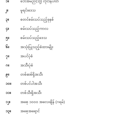
၁။
မိဘအမည်(သို့) လိုင်းနံပါတ်
၂။
မူရင်းဒေသ
၃။
စတင်စမ်းသပ်သည့်ခုနှစ်
၄။
စမ်းသပ်သည့်ကာလ
၅။
စမ်းသပ်သည့်ဒေသ
၆။
အသုံးပြုသည့်စံထားမျိုး
၇။
အပင်ပုံစံ
ဂ။
အသီးပုံစံ
၉။
တစ်ဆစ်ရှိအသီး
၁၀။
တစ်ပင်ပါအသီး
၁၁။
တစ်သီးရှိအသီး
၁၂။
အစေ့ ၁၀၀၀ အလေးချိန် (ဂရမ်)
၁၃။
အစေ့အရောင်