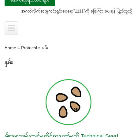
အဂတိလိုက်စားမှုကင်းရှင်းစေရေး"1111"ကို ဖြေကြားပေးရန် ပြည်သူသို့ သတိပေးနှိုးဆ
Home
»
Protocol
»
နှမ်း
နှမ်း
မျိုးစေ့ကျွမ်းကျင်မှုဆိုင်ရာကော်မတီ Technical Seed