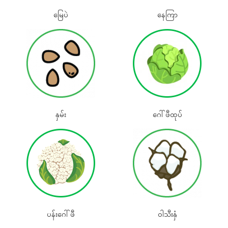
မြေပဲ
နေကြာ
နှမ်း
‌‌‌ဂေါ်ဖီထုပ်
ပန်းဂေါ်ဖီ
၀ါသီးနှံ