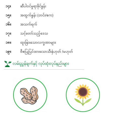
၁၄။
ဆီပါဝင်မှုရာခိုင်နှုန်း
၁၅။
အထွက်နှုန်း (တင်း/ဧက)
၁၆။
အသက်ရက်
၁၇။
သင့်တော်သည့်ဒေသ
၁၈။
ထူးခြားသောလက္ခဏာများ
၁၉။
ဗီဇပြုပြင်ထားသောသီးနှံဟုတ် /မဟုတ်
လမ်းညွှန်ချက်နှင့် လုပ်ထုံးလုပ်နည်းများ