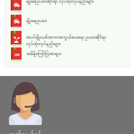
မျိုးစေ့ဥပဒေဆိုင်ရာ လုပ်ထုံးလုပ်နည်းများ
မျိုးစေ့ဥပဒေ
အပင်မျိုးသစ်အကာအကွယ်ပေးရေး ဥပဒေဆိုင်ရာ
လုပ်ထုံးလုပ်နည်းများ
အမိန့်ကြော်ငြာစာများ