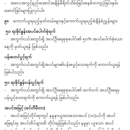
- အလေအလွင့်နည်းအောင်အချိန်မီရိတ်သိမ်းခြင်း၊စနစ်တကျပုံခြင်း၊နှမ်း
ထောင်ခြင်းများပြုလုပ်ပါ။
၉။
ကောက်ယူရမည့်မှတ်တမ်းများနှင့်ကောက်ယူရမည့်စံချိန်စံညွှန်းများ
၅၀ ရာခိုင်နှုန်းအပင်ပေါက်စုံရက်
- အကွက်ငယ်အတွင်းရှိ အပင်ဦးရေစုစုပေါင်း၏ ၅၀% အပင်ပေါက်စုံသော
နေ့ကို မှတ်ယူရန် ဖြစ်သည်။
ပန်းစတင်ပွင့်ရက်
- အကွက်ငယ်အတွင်းရှိအပင်များ၏ပန်းစပွင့်သောရက်ကို ကောက်ယူရန်
ဖြစ်ပါသည်။
၅၀ ရာခိုင်နှုန်းပန်းပွင့်ရက်
- အကွက်ငယ်အတွင်းရှိ အပင်ဦးရေစုစုပေါင်း၏ ထက်ဝက် အပင်ဦးရေမှ
ပန်းပွင့်သောရက်ကို ကောက်ယူရန် ဖြစ်ပါသည်။
အပင်အမြင့် (စင်တီမီတာ)
- အပင်အမြင့်တိုင်းရာတွင် နမူနာယူထားသောအပင် (၁၀)ပင်ကို အပင်
ခြေရင်းမှ အပင်ထိပ်ဖျားထိ တိုင်းရန်ဖြစ်ပါသည်။ နမူနာ ယူသော အပင်