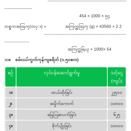
------------------------------------------------------
-------------------
454 × 1000 × ၅၄
တစ္ဧကအထြက္(တင္း) = အကြက္အထြက္ (g) × 43560 × 2.2
--------------------------------------------------------
-----------------
အကြက္အရြယ္ × 1000× 54
၁၁။
စမ်းသပ်ကွက်ကုန်ကျစရိတ် (၀.၅၀ဧက)
စဉ်
လုပ်ငန်းဆောင်ရွက်မှု
သင့်ငွေ
(ကျပ်)
၁။
ထယ်ထိုးခြင်း
၂၂၅၀၀
၂။
အမှိုက်ကောက်
၁၀၈၀၀
၃။
မြေသြဇာပက်ခြင်း
၆၂၅
၄။
စိုက်ပျိုးခြင်း
၁၀၈၀၀