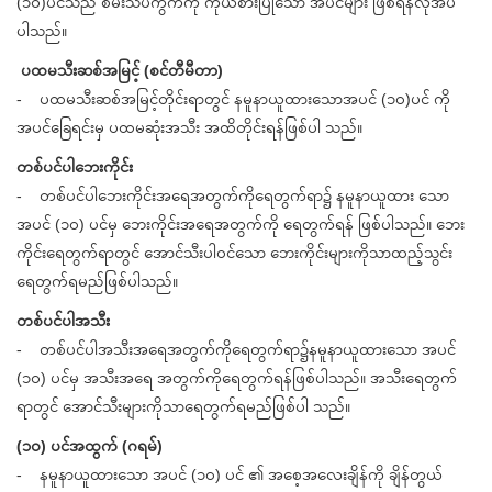
(၁၀)ပင်သည် စမ်းသပ်ကွက်ကို ကိုယ်စားပြုသော အပင်များ ဖြစ်ရန်လိုအပ်
ပါသည်။
ပထမသီးဆစ်အမြင့် (စင်တီမီတာ)
- ပထမသီးဆစ်အမြင့်တိုင်းရာတွင် နမူနာယူထားသောအပင် (၁၀)ပင် ကို
အပင်ခြေရင်းမှ ပထမဆုံးအသီး အထိတိုင်းရန်ဖြစ်ပါ သည်။
တစ်ပင်ပါဘေးကိုင်း
- တစ်ပင်ပါဘေးကိုင်းအရေအတွက်ကိုရေတွက်ရာ၌ နမူနာယူထား သော
အပင် (၁၀) ပင်မှ ဘေးကိုင်းအရေအတွက်ကို ရေတွက်ရန် ဖြစ်ပါသည်။ ဘေး
ကိုင်းရေတွက်ရာတွင် အောင်သီးပါဝင်သော ဘေးကိုင်းများကိုသာထည့်သွင်း
ရေတွက်ရမည်ဖြစ်ပါသည်။
တစ်ပင်ပါအသီး
- တစ်ပင်ပါအသီးအရေအတွက်ကိုရေတွက်ရာ၌နမူနာယူထားသော အပင်
(၁၀) ပင်မှ အသီးအရေ အတွက်ကိုရေတွက်ရန်ဖြစ်ပါသည်။ အသီးရေတွက်
ရာတွင် အောင်သီးများကိုသာရေတွက်ရမည်ဖြစ်ပါ သည်။
(၁၀) ပင်အထွက် (ဂရမ်)
- နမူနာယူထားသော အပင် (၁၀) ပင် ၏ အစေ့အလေးချိန်ကို ချိန်တွယ်