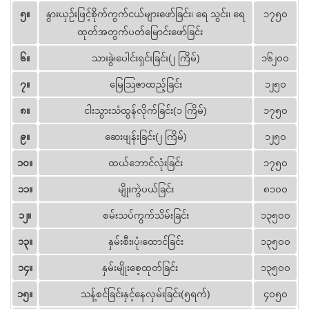
၅။
နွားယှဉ်းဖြင့်စိုက်ကွက်ငယ်များဖော်ခြင်း၊ ရေ သွင်း၊ ရေ
၁၇၅၀
ထုတ်အတွက်ပတ်မြောင်းဖော်ခြင်း
၆။
သားခွဲ၊ပေါင်းရှင်းခြင်း(၂ ကြိမ်)
၁၆၂၀၀
၇။
မြေသြဇာထည့်ခြင်း
၁၂၅၀
၈။
ငါးသွားသံထွန်လိုက်ခြင်း(၁ ကြိမ်)
၁၇၅၀
၉။
ဆေးဖျန်းခြင်း(၂ ကြိမ်)
၁၂၅၀
၁၀။
ထယ်ဘောင်လုံးခြင်း
၁၇၅၀
၁၁။
မျိုးကွဲပယ်ခြင်း
၈၁၀၀
၁၂။
စမ်းသပ်ကွက်သိမ်းခြင်း
၁၃၅၀၀
၁၃။
နှမ်းစီး၊ပုံ၊ထောင်ခြင်း
၁၃၅၀၀
၁၄။
နှမ်းမျိုးစေ့ထုတ်ခြင်း
၁၃၅၀၀
၁၅။
သန့်စင်ခြင်းနှင့်နေလှမ်းခြင်း(၅ရက်)
၄၀၅၀