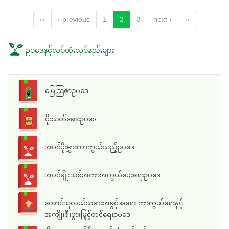
‹‹
‹ previous
1
2
3
next ›
››
ဥပဒေနှင့်လုပ်ထုံးလုပ်နည်းများ
မြေသြဇာဥပဒေ
ပိုးသတ်ဆေးဥပဒေ
အပင်ပိုးမွှားကာကွယ်သည့်ဥပဒေ
အပင်မျိုးသစ်အကာအကွယ်ပေးရေးဥပဒေ
တောင်သူလယ်သမားအခွင့်အရေး ကာကွယ်ရေးနှင့်
အကျိုးစီးပွားမြှင့်တင်ရေးဥပဒေ