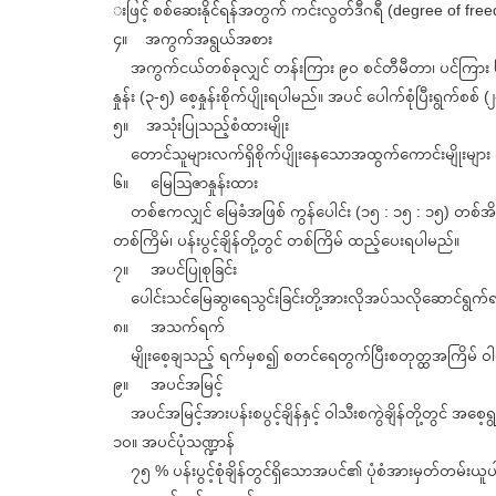
းဖြင့် စစ်ဆေးနိုင်ရန်အတွက် ကင်းလွတ်ဒီဂရီ (degree of free
၄။ အကွက်အရွယ်အစား
အကွက်ငယ်တစ်ခုလျှင် တန်းကြား ၉၀ စင်တီမီတာ၊ ပင်ကြား ၆၀ စင
နှုန်း (၃-၅) စေ့နှုန်းစိုက်ပျိုးရပါမည်။ အပင် ပေါက်စုံပြီးရွက်စစ
၅။ အသုံးပြုသည့်စံထားမျိုး
တောင်သူများလက်ရှိစိုက်ပျိုးနေသောအထွက်ကောင်းမျိုးများ (ဥပမ
၆။ မြေသြဇာနှုန်းထား
တစ်ဧကလျှင် မြေခံအဖြစ် ကွန်ပေါင်း (၁၅ : ၁၅ : ၁၅) တစ်အိတ်၊ က
တစ်ကြိမ်၊ ပန်းပွင့်ချိန်တို့တွင် တစ်ကြိမ် ထည့်ပေးရပါမည်။
၇။ အပင်ပြုစုခြင်း
ပေါင်းသင်မြေဆွ၊ရေသွင်းခြင်းတို့အားလိုအပ်သလိုဆောင်ရွက
၈။ အသက်ရက်
မျိုးစေ့ချသည့် ရက်မှစ၍ စတင်ရေတွက်ပြီးစတုတ္ထအကြိမ် 
၉။ အပင်အမြင့်
အပင်အမြင့်အားပန်းစပွင့်ချိန်နှင့် ဝါသီးစကွဲချိန်တို့တွင် 
၁၀။ အပင်ပုံသဏ္ဍာန်
၇၅ % ပန်းပွင့်စုံချိန်တွင်ရှိသောအပင်၏ ပုံစံအားမှတ်တမ်းယူ