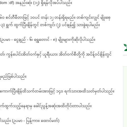
dom :df) အနည်းဆုံး (၁၂) ရှိရန်လိုအပ်ပါသည်။
်တီမီတာဖြင့် ၁၀ပင် တန်း ၁၂ တန်းရှိရမည်။ တစ်ကျင်းလျှင် မျိုးစေ့
် (၂-၃) ရွက် ထွက်ပြီးချိန်တွင် တစ်ကျင်း (၂) ပင်ချန်၍ သားခွဲရပါမည်။
ာ - ငွေချည် - ၆၊ ရွှေတောင် - ၈) မျိုးများကိုဆိုလိုပါသည်။
ွန်ပေါင်းအိတ်၀က်နှင့် ယူရီးယား အိတ်၀က်စီတို့ကို အပိန့်၀င်ချိန်တွင်
်ရမည်ဖြစ်ပါသည်။
ဝါကောက်ပြီးချိန်ထိသက်တမ်းအားဖြင့် ၁၄၀ ရက်သားအထိသတ်မှတ်ပါသည်။
အစေ့ရွက်ထွက်သည့်နေရာမှ ခေါင်ညွန့်အဆုံးအထိတိုင်းတာပါသည်။
ပါသည်။ (ဥပမာ - ပြန့်ကား၊ ထောင်မတ်)