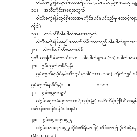
ဝါသီးစကွဲချိန်တွင်ရှိသောအဖိုကိုင်း (ပင်မပင်စည်မှ ထောင့်ကျ
၁၈။ အသီးကိုင်းအရေအတွက်
ဝါသီးစကွဲချိန်တွင်ရှိသောအမကိုင်း(ပင်မပင်စည်မှ ထောင့်ကျ
ကိုင်း)
၁၉။ တစ်ပင်ရှိဝါပေါက်အရေအတွက်
ဝါသီးစကွဲချိန်မှစ၍ ကောက်သိမ်းထားသည့် ဝါပေါက်များအား
၂၀။ ဝါတစ်ပေါက်အလေးချိန်
ဒုတိယအကြိမ်ကောက်သော ဝါပေါက်များမှ (၁၀) ပေါက်အား ပျှမ
၂၁။ ဂွမ်းထွက်ရာခိုင်နှုန်း
ဂွမ်းထွက်ရာခိုင်နှုန်းဆိုသည်မှာဝါပိဿာ (၁၀၀) ကြိတ်လျှင် ရ
ဂွမ်းထွက်ရာခိုင်နှုန်း = x ၁၀၀
၂၂။ ဂွမ်းမွေးအရှည်
ဝါဂွမ်းစေ့တစ်စေ့အားဘယ်ညာဖြန့်၍ ခေါင်းဘီးဖြင့်ဖြီးပီးအစွ
ဖော်ပြထားခြင်းဖြစ်ပါသည်။
၂၃။ ဂွမ်းမွေးချောမွေ့မှု
ဝါဂွမ်းအားချောမွေ့မှုတိုင်းကိရိယာဖြင့် တိုင်းတာ၍ မိုက်ခရိုနေ
(Micronaire))