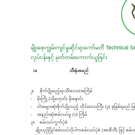
မျိုးစေ့ကျွမ်းကျင်မှုဆိုင်ရာကော်မတီ Technica
လုပ်ငန်းနှင့် မှတ်တမ်းကောက်ယူခြင်း
၁။
သီးနှံအမည်
၂။ စိုက်ပျိုးမည့်ရာသီ/ဒေသ/အကြိမ်
- မိုးကြို (သို့မဟုတ်) မိုးနှောင်း
- ဝါအများဆုံးစိုက်ပျိုးသည့် တိုင်းဒေသကြီး (၃) ခုဖြစ်ရမည် 
- အနည်းဆုံးစမ်းသပ်မှု (၁) ကြိမ်
၃။ စမ်းသပ်ကွက်ပုံစံ
မျိုးယှဉ်ပြိုင်စမ်းသပ်လိုပါကစမ်းသပ်ပုံစံ (အာစီဘီ) ဖြင့် စမ်း