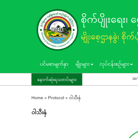
Skip
to
စိုက်ပျိုးရေး၊
main
content
မျိုးစေ့ဌာနခွဲ၊ စိုက်
ပင်မစာမျက်နှာ
မျိုးများ
လုပ်ငန်းစဥ်များ
အဂတိလိုက်စားမ
နောက်ဆုံးရသတင်းများ
Home
»
Protocol
»
၀ါသီးနှံ
၀ါသီးနှံ