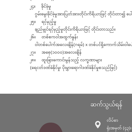
၂၄။ ခိုင်ခံ့မှု
ဂွမ်းမွေးခိုင်ခံ့မှုအားပြတ်အားတိုင်းကိရိယာဖြင့် တိုင်းတာ၍ ပေ
၂၅။ ရင့်မှည့်မှု
ချည်မျှင်ရင့်မှည့်မှုတိုင်းကိရိယာဖြင့် တိုင်းတာသည်။
၂၆။ တစ်ဧကဝါအထွက်နှုန်း
ဝါတစ်ပေါက်အလေးချိန်(ဂရမ်) x တစ်ပင်ရှိကောက်သိမ်းဝ
၂၇။ အစေ့(၁၀၀၀)အလေးချိန်
၂၈။ ထူးခြားကောင်းမွန်သည့် လက္ခဏာများ
(ရေငတ်ဒဏ်ခံနိုင်မှု၊ ပိုးမွှားရောဂါဒဏ်ခံနိုင်မှုစသည်ဖြင့်)
ဆက်သွယ်ရန်
လိပ်စာ
ရုံးအမှတ် (၄၃)၊ မ