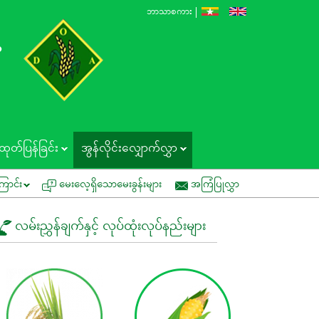
ဘာသာစကား
န
ထုတ်ပြန်ခြင်း
အွန်လိုင်းလျှောက်လွှာ
ကွင်းသရုပ်ပြပွဲတွင် ပူးပေါင်းပါဝင်နိုင်ပါရန် ဖိတ်ကြားခြင်း
အမိန့်ကြော်ငြာစာ
ြောင်း
မေးလေ့ရှိသောမေးခွန်းများ
အကြံပြုလွှာ
လမ်းညွှန်ချက်နှင့် လုပ်ထုံးလုပ်နည်းများ