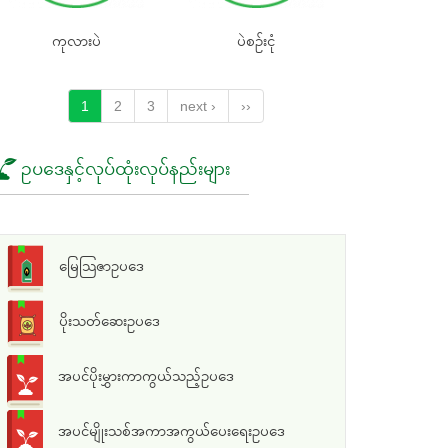
ကုလားပဲ
ပဲစဉ်းငုံ
1
2
3
next ›
››
ဥပဒေနှင့်လုပ်ထုံးလုပ်နည်းများ
မြေသြဇာဥပဒေ
ပိုးသတ်ဆေးဥပဒေ
အပင်ပိုးမွှားကာကွယ်သည့်ဥပဒေ
အပင်မျိုးသစ်အကာအကွယ်ပေးရေးဥပဒေ