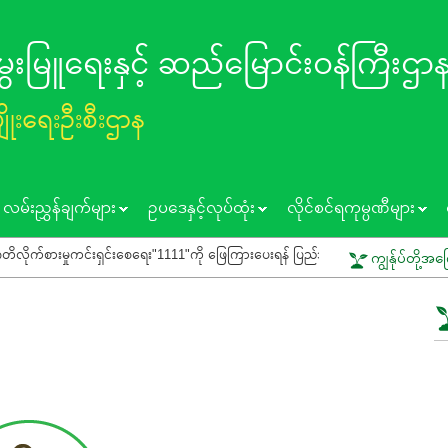
 မွေးမြူရေးနှင့် ဆည်မြောင်း၀န်ကြီးဌာ
ပျိုးရေးဦးစီးဌာန
လမ်းညွှန်ချက်များ
ဥပဒေနှင့်လုပ်ထုံး
လိုင်စင်ရကုမ္ပဏီများ
ှုကင်းရှင်းစေရေး"1111"ကို ဖြေကြားပေးရန် ပြည်သူသို့ သတိပေးနှိုးဆော်ခြင်း
ကျွန်ုပ်တို့အက