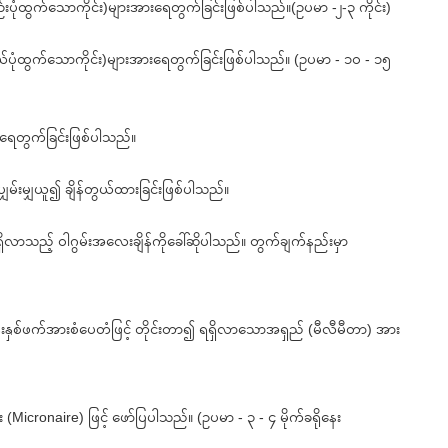
ဉ်းပုံထွက်သောကိုင်း)များအားရေတွက်ခြင်းဖြစ်ပါသည်။(ဥပမာ -၂-၃ ကိုင်း)
ယ်ပုံထွက်သောကိုင်း)များအားရေတွက်ခြင်းဖြစ်ပါသည်။ (ဥပမာ - ၁၀ - ၁၅
ရေတွက်ခြင်းဖြစ်ပါသည်။
်းမျှယူ၍ ချိန်တွယ်ထားခြင်းဖြစ်ပါသည်။
ရှိလာသည့် ဝါဂွမ်းအလေးချိန်ကိုခေါ်ဆိုပါသည်။ တွက်ချက်နည်းမှာ
န်းနှစ်ဖက်အားစံပေတံဖြင့် တိုင်းတာ၍ ရရှိလာသောအရှည် (မီလီမီတာ) အား
း (Micronaire) ဖြင့် ဖော်ပြပါသည်။ (ဥပမာ - ၃ - ၄ မိုက်ခရိုနေး