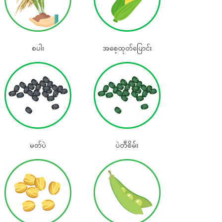
စပါး
အစေ့ထုတ်‌ပြောင်း
မတ်ပဲ
ပဲတီစိမ်း