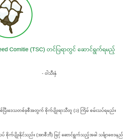
l Seed Comitie (TSC) တင်ပြရာတွင် ဆောင်ရွက်ရမည့်
- ဝါသီးနှံ
ဖြစ်ပြီးဒေသတစ်ခုစီအတွက် စိုက်ပျိုးရာသီတူ (၁) ကြိမ် စမ်းသပ်ရမည်။
သပ် စိုက်ပျိုးနိုင်သည်။ (အာစီဘီ) ဖြင့် ဆောင်ရွက်သည့်အခါ သင်္ချာဗေဒနည်