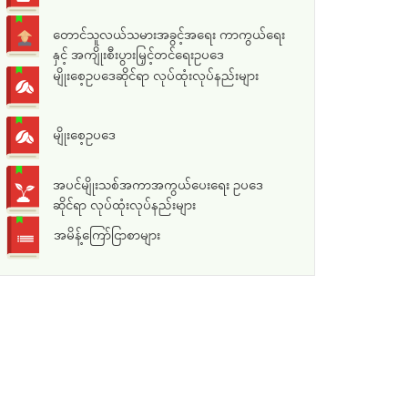
တောင်သူလယ်သမားအခွင့်အရေး ကာကွယ်ရေး
နှင့် အကျိုးစီးပွားမြှင့်တင်ရေးဥပဒေ
မျိုးစေ့ဥပဒေဆိုင်ရာ လုပ်ထုံးလုပ်နည်းများ
မျိုးစေ့ဥပဒေ
အပင်မျိုးသစ်အကာအကွယ်ပေးရေး ဥပဒေ
ဆိုင်ရာ လုပ်ထုံးလုပ်နည်းများ
အမိန့်ကြော်ငြာစာများ