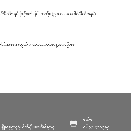
ါင်/မီလီဂရမ် ဖြင့်ဖော်ပြပါ သည်။ (ဥပမာ - ၈ ပေါင်/မီလီဂရမ်)
ါပေါက်အရေအတွက် x တစ်ဧက၀င်ဆန့်အပင်ဦးရေ
ဖက်စ်
ျိုးစေ့ဌာနခွဲ၊ စိုက်ပျိုးရေးဦးစီးဌာန၊
၀၆၇၃-၄၁၀၃၈၅