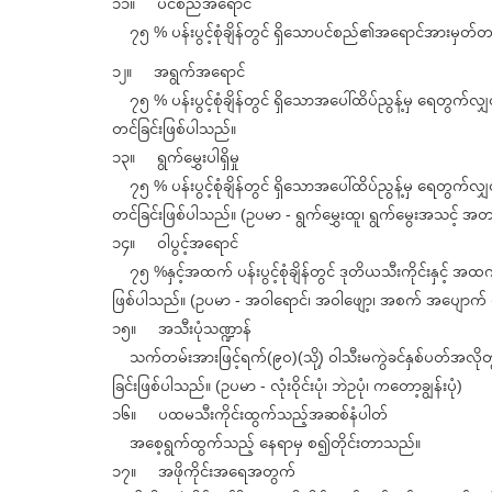
၁၁။ ပင်စည်အရောင်
၇၅ % ပန်းပွင့်စုံချိန်တွင် ရှိသောပင်စည်၏အရောင်အားမှတ်တမ်
၁၂။ အရွက်အရောင်
၇၅ % ပန်းပွင့်စုံချိန်တွင် ရှိသောအပေါ်ထိပ်ညွန့်မှ ရေတွက်
တင်ခြင်းဖြစ်ပါသည်။
၁၃။ ရွက်မွှေးပါရှိမှု
၇၅ % ပန်းပွင့်စုံချိန်တွင် ရှိသောအပေါ်ထိပ်ညွန့်မှ ရေတွက်
တင်ခြင်းဖြစ်ပါသည်။ (ဥပမာ - ရွက်မွှေးထူ၊ ရွက်မွေးအသင့် အတင့်
၁၄။ ဝါပွင့်အရောင်
၇၅ %နှင့်အထက် ပန်းပွင့်စုံချိန်တွင် ဒုတိယသီးကိုင်းနှင့် အထက
ဖြစ်ပါသည်။ (ဥပမာ - အဝါရောင်၊ အဝါဖျော့၊ အစက် အပျောက် 
၁၅။ အသီးပုံသဏ္ဍာန်
သက်တမ်းအားဖြင့်ရက်(၉၀)(သို့) ဝါသီးမကွဲခင်နှစ်ပတ်အလို
ခြင်းဖြစ်ပါသည်။ (ဥပမာ - လုံးဝိုင်းပုံ၊ ဘဲဥပုံ၊ ကတော့ချွန်းပုံ)
၁၆။ ပထမသီးကိုင်းထွက်သည့်အဆစ်နံပါတ်
အစေ့ရွက်ထွက်သည့် နေရာမှ စ၍တိုင်းတာသည်။
၁၇။ အဖိုကိုင်းအရေအတွက်