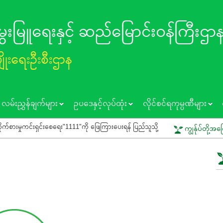
 မွေးမြူရေးနှင့် ဆည်မြောင်း၀န်ကြီးဌာ
ပျိုးရေးဦးစီးဌာန
လမ်းညွှန်ချက်များ
ဥပဒေနှင့်လုပ်ထုံး
လိုင်စင်ရကုမ္ပဏီများ
စေရေး"1111"ကို ဖြေကြားပေးရန် ပြည်သူသို့ သတိပေးနှိုးဆော်ခြင်း
ကွင်းသရုပ်
ကျွန်ုပ်တို့အက