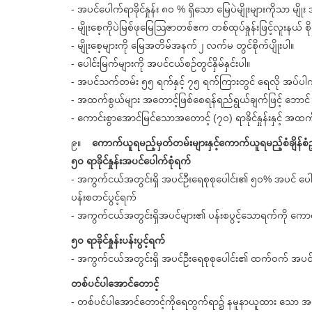
- အပင်ပေါက်ရာခိုင်နှုန်း ၈၀ % ရှိသော မြေပဲမျိုးများကိုသာ မျိုး
- မျိုးစေ့ကိုပဲမြစ်ဖုမြေသြဇာတစ်ဧက တစ်ထုပ်နှုန်းဖြင့်လူးနယ် စို
- မျိုးစေ့များကို မြေအတိမ်အနက် ၂ လက်မ တွင်စိုက်ပျိုးပါ။
- ပေါင်းမြက်များကို အပင်ငယ်စဥ်တွင်နှိမ်နှင်းပါ။
- အပင်သက်တမ်း ၅၅ ရက်နှင့် ၇၅ ရက်ကြားတွင် ရေလို အပ်ပါ
- အထက်စွယ်များ အတောင့်ဖြစ်စေရန်ရည်ရွယ်ချက်ဖြင့် ဘောင် တ
- ကောင်းစွာအောင်မြင်သောအတောင့် (၇၀) ရာခိုင်နှုန်းနှင့် အထက် ရ
၉။
ကောက်ယူရမည့်မှတ်တမ်းများနှင့်ကောက်ယူရမည့်စံချိန်စံညွ
၅၀ ရာခိုင်နှုန်းအပင်ပေါက်စုံရက်
- အကွက်ငယ်အတွင်းရှိ အပင်ဦးရေစုစုပေါင်း၏ ၅၀% အပင် ပေါက
ပန်းစတင်ပွင့်ရက်
- အကွက်ငယ်အတွင်းရှိအပင်များ၏ ပန်းစပွင့်သောရက်ကို ကော
၅၀ ရာခိုင်နှုန်းပန်းပွင့်ရက်
- အကွက်ငယ်အတွင်းရှိ အပင်ဦးရေစုစုပေါင်း၏ ထက်ဝက် အပင်ဦ
တစ်ပင်ပါအောင်တောင့်
- တစ်ပင်ပါအောင်တောင့်ကိုရေတွက်ရာ၌ နမူနာယူထား သော အ