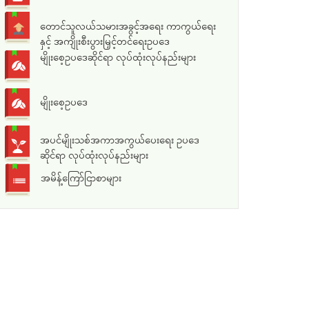
တောင်သူလယ်သမားအခွင့်အရေး ကာကွယ်ရေး
နှင့် အကျိုးစီးပွားမြှင့်တင်ရေးဥပဒေ
မျိုးစေ့ဥပဒေဆိုင်ရာ လုပ်ထုံးလုပ်နည်းများ
မျိုးစေ့ဥပဒေ
အပင်မျိုးသစ်အကာအကွယ်ပေးရေး ဥပဒေ
ဆိုင်ရာ လုပ်ထုံးလုပ်နည်းများ
အမိန့်ကြော်ငြာစာများ