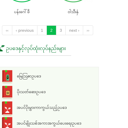
ပန်းဂေါ်ဖီ
၀ါသီးနှံ
‹‹
‹ previous
1
2
3
next ›
››
ဥပဒေနှင့်လုပ်ထုံးလုပ်နည်းများ
မြေသြဇာဥပဒေ
ပိုးသတ်ဆေးဥပဒေ
အပင်ပိုးမွှားကာကွယ်သည့်ဥပဒေ
အပင်မျိုးသစ်အကာအကွယ်ပေးရေးဥပဒေ