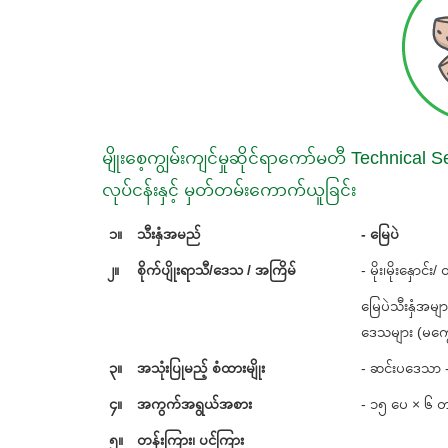
မျိုးစေ့ကျွမ်းကျင်မှုဆိုင်ရာကော်မတီ Technica
လုပ်ငန်းနှင့် မှတ်တမ်းကောက်ယူခြင်း
၁။
သီးနှံအမည်
- မြေပဲ
၂။
စိုက်ပျိုးရာသီ/ဒေသ / အကြိမ်
- မိုး၊မိုးနှောင်း
မြေပဲသီ
ဒေသများ (မကွေး
၃။
အသုံးပြုမည့် စံထားမျိုး
- ဆင်းပဒေသာ -
၄။
အကွက်အရွယ်အစား
- ၁၅ ပေ × ၆ တ
၅။
တန်းကြား၊ ပင်ကြား