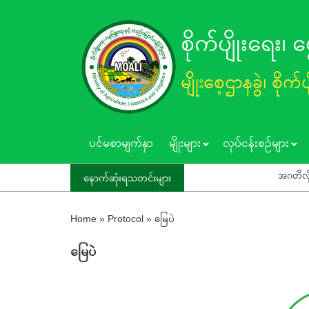
Skip
to
စိုက်ပျိုးရေး၊
main
content
မျိုးစေ့ဌာနခွဲ၊ စိုက်
ပင်မစာမျက်နှာ
မျိုးများ
လုပ်ငန်းစဥ်များ
အဂတိလိုက်စားမှုကင်းရှင်း
နောက်ဆုံးရသတင်းများ
Home
»
Protocol
»
မြေပဲ
မြေပဲ