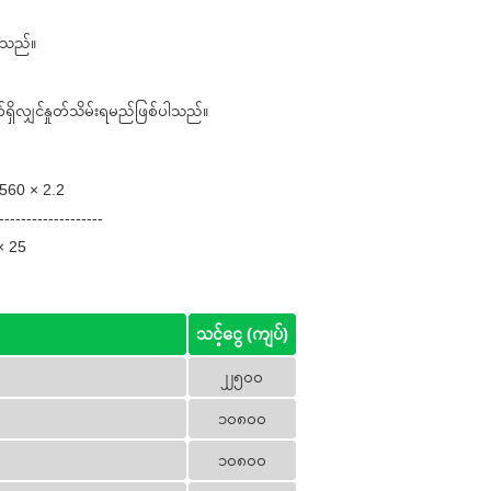
်ပါသည်။
က်ရှိလျှင်နှုတ်သိမ်းရမည်ဖြစ်ပါသည်။
 × 2.2
----------------
25
သင့်ငွေ (ကျပ်)
၂၂၅၀၀
၁၀၈၀၀
၁၀၈၀၀