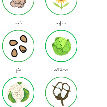
မြေပဲ
နေကြာ
နှမ်း
‌‌‌ဂေါ်ဖီထုပ်