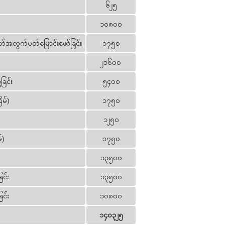
၆၂၅
၁၀၈၀၀
ထုတ်အတွက်ပတ်မြောင်းဖော်ခြင်း
၁၇၅၀
၂၁၆၀၀
ခြင်း
၅၄၀၀
ိမ်)
၁၇၅၀
၁၂၅၀
်)
၁၇၅၀
၁၃၅၀၀
ြင်း
၁၃၅၀၀
ြင်း
၁၀၈၀၀
၁၄၀၃၂၅