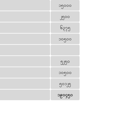
၁၅၀၀၀
၂၅၀၀
၆၃၇၅
၁၀၅၀၀
၅၂၅၀
၁၀၅၀၀
၅၀၁၂၅
၁၉၀၄၅၀