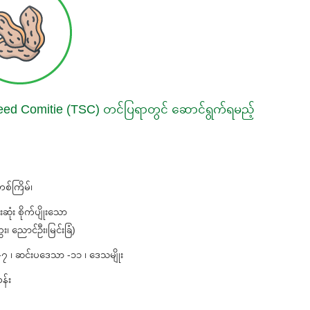
l Seed Comitie (TSC) တင်ပြရာတွင် ဆောင်ရွက်ရမည့်
/ တစ်ကြိမ်၊
းနှံအများဆုံး စိုက်ပျိုးသော
၊ ညောင်ဦး၊မြင်းခြံ)
၇ ၊ ဆင်းပဒေသာ -၁၁ ၊ ဒေသမျိုး
န်း