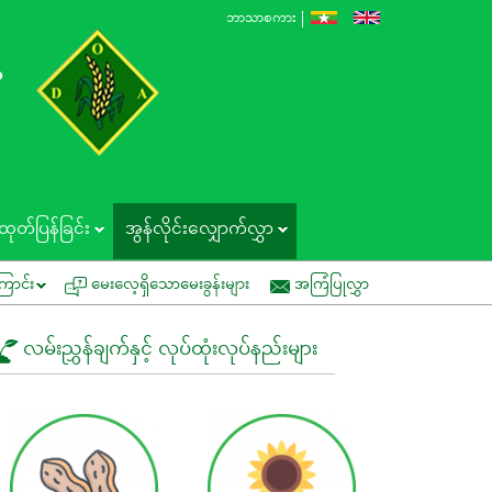
ဘာသာစကား
န
ထုတ်ပြန်ခြင်း
အွန်လိုင်းလျှောက်လွှာ
ပြပွဲတွင် ပူးပေါင်းပါဝင်နိုင်ပါရန် ဖိတ်ကြားခြင်း
အမိန့်ကြော်ငြာစာအမှတ် (၁/၂၀၂
ြောင်း
မေးလေ့ရှိသောမေးခွန်းများ
အကြံပြုလွှာ
လမ်းညွှန်ချက်နှင့် လုပ်ထုံးလုပ်နည်းများ