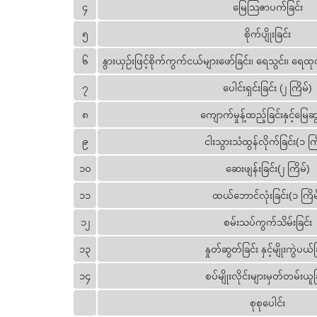
၄
မြေသြဇာပက်ခြင်း
၅
စိုက်ပျိုးခြင်း
၆
နွားယှဥ်းဖြင့်စိုက်ကွက်ငယ်များဖော်ခြင်း၊ ရေသွင်း၊ ရေ
၇
ပေါင်းရှင်းခြင်း (၂ ကြိမ်)
၈
ကျောက်မှုန့်ထည့်ခြင်းနှင့်မြေဆွ
၉
ငါးသွားသံထွန်လိုက်ခြင်း(၁ ကြ
၁၀
ဆေးဖျန်းခြင်း(၂ ကြိမ်)
၁၁
ထယ်ဘောင်လုံးခြင်း(၁ ကြိမ
၁၂
စမ်းသပ်ကွက်သိမ်းခြင်း
၁၃
နှုတ်ဆွတ်ခြင်း နှင့်မျိုးကွဲပယ်ခ
၁၄
စပ်မျိုးလိုင်းများမှတ်တမ်းယူခ
စုစုပေါင်း