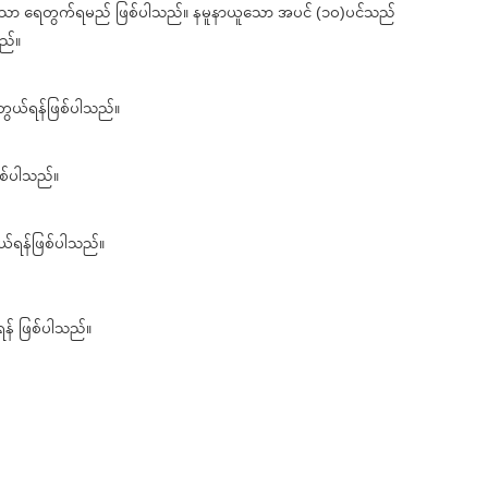
ကိုသာ ရေတွက်ရမည် ဖြစ်ပါသည်။ နမူနာယူသော အပင် (၁၀)ပင်သည်
သည်။
်တွယ်ရန်ဖြစ်ပါသည်။
ြစ်ပါသည်။
ွယ်ရန်ဖြစ်ပါသည်။
ရန် ဖြစ်ပါသည်။