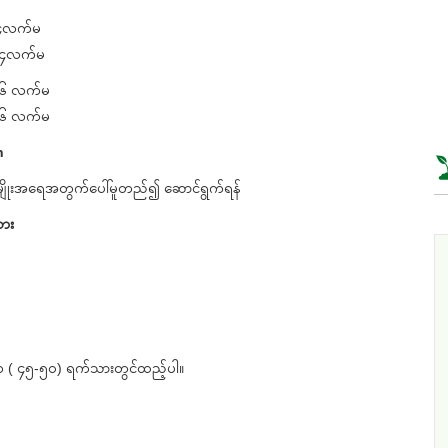
 ၄လက်မ
 ၄လက်မ
 ၆ လက်မ
 ၆ လက်မ
​
့မျိုးအရေအတွက်ပေါ်မူတည်၍ ဆောင်ရွက်ရန်
ထား
က ( ၄၅-၅၀) ရက်သားတွင်ထည့်ပါ။