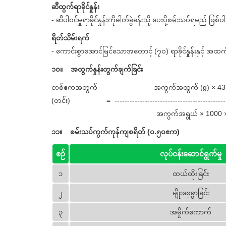
ဆီထွက်ရာခိုင်နှုန်း
- ဆီပါဝင်မှုရာခိုင်နှုန်းကိုဓါတ်ခွဲခန်းသို့ ပေးပို့စမ်းသပ်ရမည် ဖြစ
ရိတ်သိမ်းရက်
- ကောင်းစွာအောင်မြင်သောအတောင့် (၇၀) ရာခိုင်နှုန်းနှင့် အထ
၁၀။ အထွက်နှုန်းတွက်ချက်ခြင်း
တစ်ဧကအတွက် အကွက်အထွက် (g) × 43560
(တင်း) = -----------------------------------------------
အကွက်အရွယ် × 1000 × 
၁၁။ စမ်းသပ်ကွက်ကုန်ကျစရိတ် (၀.၅၀ဧက)
စဉ်
လုပ်ငန်းဆောင်ရွက်မှု
၁
ထယ်ထိုးခြင်း
၂
မျိုးစေ့ခွာခြင်း
၃
အမှိုက်ကောက်