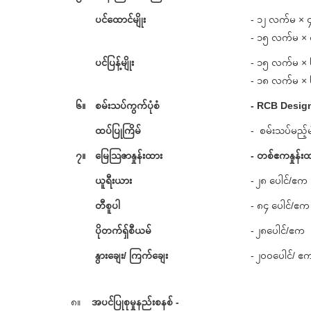
ပင်ထောင်မျိုး
- ၁၂ လက်မ ×
- ၁၅ လက်မ ×
ပင်ပြန့်မျိုး
- ၁၅ လက်မ ×
- ၁၈ လက်မ ×
၆။
စမ်းသပ်ကွက်ပုံစံ
- RCB Design
ထပ်ပြုကြိမ်
- စမ်းသပ်မည်
၇။
မြေသြဇာနှုန်းထား
- တစ်ဧကနှုန်း
ယူရီးယား​
- ၂၈ ပေါင်/ဧက
တီစူပါ
- ၈၄ ပေါင်/ဧက
ပိုတက်ရှ်စီယမ်
- ၂၈ပေါင်/ဧက
နွားချေး/ ကြက်ချေး
- ၂၀၀ပေါင်/ ဧ
၈။
အပင်ပြုစုမှုနည်းစနစ် -