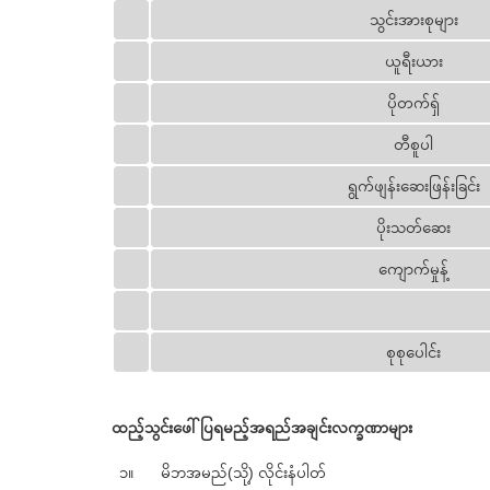
သွင်းအားစုများ
ယူရီးယား
ပိုတက်ရှ်
တီစူပါ
ရွက်ဖျန်းဆေးဖြန်းခြင်း
ပိုးသတ်ဆေး
ကျောက်မှုန့်
စုစုပေါင်း
ထည့်သွင်းဖေါ်ပြရမည့်အရည်အချင်းလက္ခဏာများ
၁။
မိဘအမည်(သို့) လိုင်းနံပါတ်