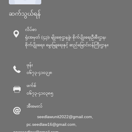
ဆက်သွယ်ရန်
လိပ်စာ
ရုံးအမှတ် (၄၃)၊ မျိုးစေ့ဌာနခွဲ၊ စိုက်ပျိုးရေးဦးစီးဌာန၊
စိုက်ပျိုးရေး၊ မွေးမြူရေးနှင့် ဆည်မြောင်း၀န်ကြီးဌာန။
ဖုန်း
၀၆၇၃-၄၁၀၃၂၈
ဖက်စ်
၀၆၇၃-၄၁၀၃၈၅
အီးမေးလ်
seedlawunit2022@gmail.com
,
pc.seedlaw16@gmail.com
,
npcseedlaw@gmail.com