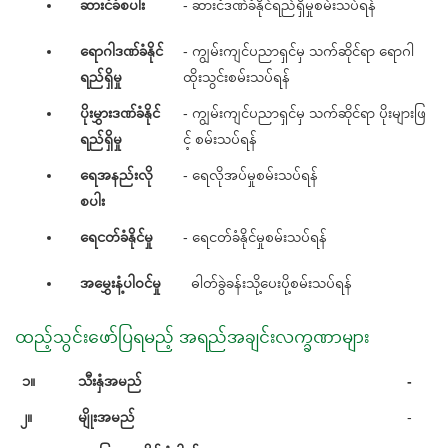
ဆားငံခံစပါး
- ဆားငံဒဏ်ခံနိုင်ရည်ရှိမှုစမ်းသပ်ရန်
ရောဂါဒဏ်ခံနိုင်
- ကျွမ်းကျင်ပညာရှင်မှ သက်ဆိုင်ရာ ရောဂါ
ရည်ရှိမှု
ထိုးသွင်းစမ်းသပ်ရန်
ပိုးမွှားဒဏ်ခံနိုင်
- ကျွမ်းကျင်ပညာရှင်မှ သက်ဆိုင်ရာ ပိုးများဖြ
ရည်ရှိမှု
င့် စမ်းသပ်ရန်
ရေအနည်းလို
- ရေလိုအပ်မှုစမ်းသပ်ရန်
စပါး
ရေငတ်ခံနိုင်မှု
- ရေငတ်ခံနိုင်မှုစမ်းသပ်ရန်
အမွှေးနံ့ပါဝင်မှု
ဓါတ်ခွဲခန်းသို့ပေးပို့စမ်းသပ်ရန်
ထည့်သွင်းဖော်ပြရမည့် အရည်အချင်းလက္ခဏာများ
၁။
သီးနှံအမည်
-
၂။
မျိုးအမည်
-