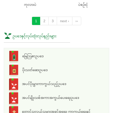
ကုလားပဲ
ပဲစဉ်းငုံ
1
2
3
next ›
››
ဥပဒေနှင့်လုပ်ထုံးလုပ်နည်းများ
မြေသြဇာဥပဒေ
ပိုးသတ်ဆေးဥပဒေ
အပင်ပိုးမွှားကာကွယ်သည့်ဥပဒေ
အပင်မျိုးသစ်အကာအကွယ်ပေးရေးဥပဒေ
တောင်သူလယ်သမားအခွင့်အရေး ကာကွယ်ရေးနှင့်