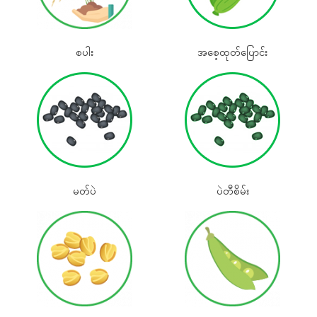
စပါး
အစေ့ထုတ်‌ပြောင်း
မတ်ပဲ
ပဲတီစိမ်း