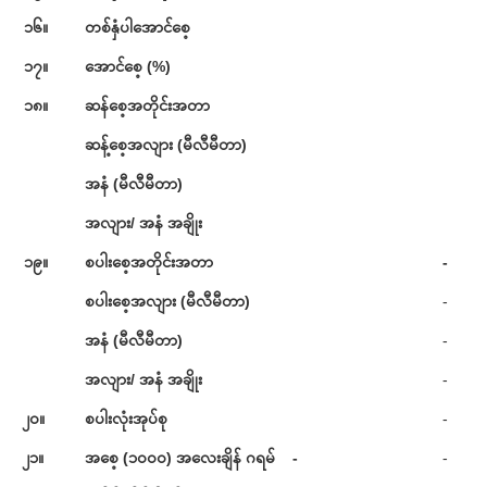
၁၆။
တစ်နှံပါအောင်စေ့
၁၇။
အောင်စေ့ (%)
၁၈။
ဆန်စေ့အတိုင်းအတာ
ဆန့်စေ့အလျား (မီလီမီတာ)
အနံ (မီလီမီတာ)
အလျား/ အနံ အချိုး
၁၉။
စပါးစေ့အတိုင်းအတာ
-
စပါးစေ့အလျား (မီလီမီတာ)
-
အနံ (မီလီမီတာ)
-
အလျား/ အနံ အချိုး
-
၂၀။
စပါးလုံးအုပ်စု
-
၂၁။
အစေ့ (၁၀၀၀) အလေးချိန် ဂရမ် -
-