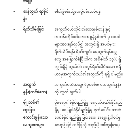
အချိုး
ဆန်ထွက် ရာခိုင်
ဓါတ်ခွဲခန်းသို့ပေးပို့စမ်းသပ်ရန်
နှုံး
ရိတ်သိမ်းခြင်း
အကွက်ငယ်တိုင်း၏ဘေးနှစ်တန်းနှင့်
အတန်းတိုင်း၏ဘေးအစွန်နှစ်ဖက် မှ အပင်
များအားချန်လှပ်၍ အတွင်းရှိ အပင်များ
ရိတ်သိမ်းရန်၊ ရိတ်ကျင်း ရေတွက်ရန်၊ချွေ
လှေ့ အခြောက်ခံပြီးပါက အစိုဓါတ် ၁၃% ရှိ
လျှင်ချိန် တွယ်ပါ။ အမှန်ရိတ်သိမ်းသော ဧရိ
ယာမှအကွက်ငယ်၏အထွက်ကို ရရှိ ပါမည်။
အထွက်
အကွက်ငယ်အထွက်မှတစ်ဧကအထွက်နှုန်း
နှုန်း(တင်း/ဧက)
ကို တွက် ချက်ပါ
မျိုးသစ်၏
ပိုး/ရောဂါခံနိုင်ရည်ရှိမှု၊ ရေငတ်ဒဏ်ခံနိုင်ရည်
ထူးခြား
ရှိမှု၊ ရေမြုပ်ခံနိုင်ရည်ရှိမှု ရက်ပေါင်း၊ ဆားငံ
ကောင်းမွန်သော
ဒဏ်ခံနိုင် ရည်ရှိမှုပြင်းအား၊ အမွှေးနံ့ပါဝင်မှု
လက္ခဏာများ
စသည့်ဖြင့် တင်ပြလို သည့်မျိုး၏ထူးခြားမှု