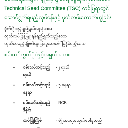
Technical Seed Committee (TSC) တင်ပြရာတွင်
ဆောင်ရွက်ရမည့်လုပ်ငန်းနှင့် မှတ်တမ်းကောက်ယူခြင်း
စိုက်ပျိုးရန်ရည်ရွယ်သည့်ဒေသ
ထုတ်လုပ်ဖြန့်ဖြူးရန်ရည်ရွယ်သည့်ဒေသ
ထုတ်ဝေမည့်မျိုး၏ထူးခြားမှုအားဖေါ်ပြနိုင်မည့်ဒေသ
စမ်းသပ်ကွက်ပုံစံနှင့်အရွယ်အစား
စမ်းသပ်သင့်သည့်
- ၂ ရာသီ
ရာသီ
စမ်းသပ်သင့်သည့်
- ၃ နေရာ
နေရာ
စမ်းသပ်သင့်သည့်
- RCB
ဒီဇိုင်း
ထပ်ပြုကြိမ်
- မျိုးအရေအတွက်ပေါ်မူတည်