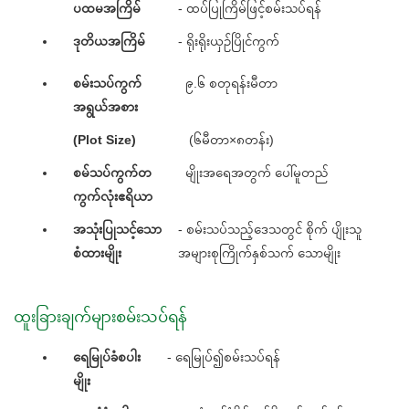
ပထမအကြိမ်
- ထပ်ပြုကြိမ်ဖြင့်စမ်းသပ်ရန်
ဒုတိယအကြိမ်
- ရိုးရိုးယှဉ်ပြိုင်ကွက်
စမ်းသပ်ကွက်
၉.၆ စတုရန်းမီတာ
အရွယ်အစား
(Plot Size)
(၆မီတာ×၈တန်း)
စမ်သပ်ကွက်တ
မျိုးအရေအတွက် ပေါ်မူတည်
ကွက်လုံးဧရိယာ
အသုံးပြုသင့်သော
- စမ်းသပ်သည့်ဒေသတွင် စိုက် ပျိုးသူ
စံထားမျိုး
အများစုကြိုက်နှစ်သက် သောမျိုး
ထူးခြားချက်များစမ်းသပ်ရန်
ရေမြုပ်ခံစပါး
- ရေမြုပ်၍စမ်းသပ်ရန်
မျိုး