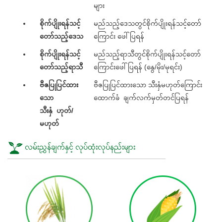
များ
စိုက်ပျိုးရန်သင့်
မည်သည့်ဒေသတွင်စိုက်ပျိုးရန်သင့်တော်
တော်သည့်ဒေသ
ကြောင်း ဖေါ်ပြရန်
စိုက်ပျိုးရန်သင့်
မည်သည့်ရာသီတွင်စိုက်ပျိုးရန်သင့်တော်
တော်သည့်ရာသီ
ကြောင်းဖေါ်ပြရန် (နွေ/မိုး/မုရင်း)
ဗီဇပြုပြင်ထား
ဗီဇပြုပြင်ထားသော သီးနှံမဟုတ်ကြောင်း
သော
ထောက်ခံ ချက်လက်မှတ်တင်ပြရန်
သီးနှံ ဟုတ်/
မဟုတ်
လမ်းညွှန်ချက်နှင့် လုပ်ထုံးလုပ်နည်းများ