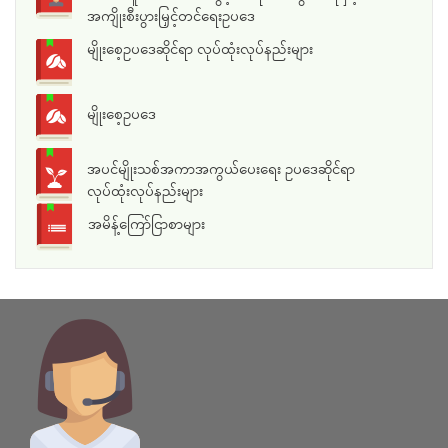
အကျိုးစီးပွားမြှင့်တင်ရေးဥပဒေ
မျိုးစေ့ဥပဒေဆိုင်ရာ လုပ်ထုံးလုပ်နည်းများ
မျိုးစေ့ဥပဒေ
အပင်မျိုးသစ်အကာအကွယ်ပေးရေး ဥပဒေဆိုင်ရာ
လုပ်ထုံးလုပ်နည်းများ
အမိန့်ကြော်ငြာစာများ