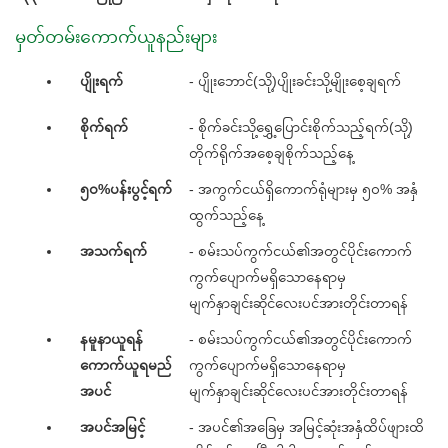
မှတ်တမ်းကောက်ယူနည်းများ
ပျိုးရက်
- ပျိုးဘောင်(သို့)ပျိုးခင်းသို့မျိုးစေ့ချရက်
စိုက်ရက်
- စိုက်ခင်းသို့ရွှေ့ပြောင်းစိုက်သည့်ရက်(သို့)
တိုက်ရိုက်အစေ့ချစိုက်သည့်နေ့
၅၀%ပန်းပွင့်ရက်
- အကွက်ငယ်ရှိကောက်ရုံများမှ ၅၀% အနှံ
ထွက်သည့်နေ့
အသက်ရက်
- စမ်းသပ်ကွက်ငယ်၏အတွင်ပိုင်းကောက်
ကွက်ပျောက်မရှိသောနေရာမှ
မျက်နှာချင်းဆိုင်လေးပင်အားတိုင်းတာရန်
နမူနာယူရန်
- စမ်းသပ်ကွက်ငယ်၏အတွင်ပိုင်းကောက်
ကောက်ယူရမည်
ကွက်ပျောက်မရှိသောနေရာမှ
အပင်
မျက်နှာချင်းဆိုင်လေးပင်အားတိုင်းတာရန်
အပင်အမြင့်
- အပင်၏အခြေမှ အမြင့်ဆုံးအနှံထိပ်ဖျားထိ