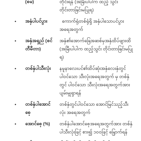
(စမ)
တိုင်းရန် (အမြီးပါပါက ထည့် သွင်း
တိုင်းတာခြင်းမပြုရ)
အနှံပါပင်ပွား
ကောက်ရုံတစ်ရုံရှိ အနှံပါသောပင်ပွား
အရေအတွက်
အနှံအရှည် (စင်
အနှံ၏အောက်ခြေအဆစ်မှအနှံထိပ်ဖျားထိ
တီမီတာ)
(အမြီးပါပါက ထည့်သွင်း တိုင်းတာခြင်းမပြု
ရ)
တစ်နှံပါသီးလုံး
နမူနာလေးပင်၏ထိပ်ဆုံးအနှံလေးနှံတွင်
ပါဝင်သော သီးလုံးအရေအတွက် မှ တစ်နှံ
တွင် ပါဝင်သော သီးလုံးအရေအတွက်အား
ပျမ်းမျှရှာရန်
တစ်နှံပါအောင်
တစ်နှံတွင်ပါဝင်သော အောင်မြင်သည့်သီး
စေ့
လုံး အရေအတွက်
အောင်စေ့ (%)
တစ်နှံပါအောင်စေ့အရေအတွက်အား တစ်နှံ
ပါသီးလုံးဖြင့် စား၍ ၁၀၀ဖြင့် မြှောက်ရန်