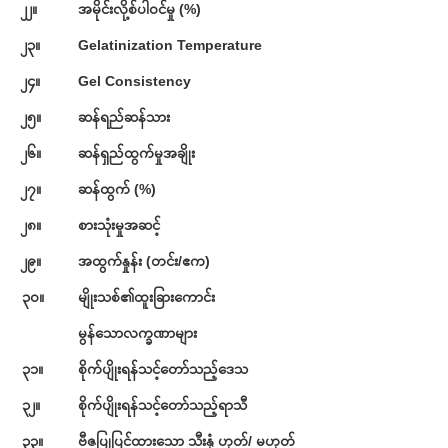
၂၂။
အမိုင်းလို့စ်ပါဝင်မှု (%)
၂၃။
Gelatinization Temperature
၂၄။
Gel Consistency
၂၅။
ဆန်ရည်ဆန်သား
၂၆။
ဆန်ရှည်ထွက်မှုအချိုး
၂၇။
ဆန်ထွက် (%)
၂၈။
စားသုံးမှုအဆင့်
၂၉။
အထွက်နှုန်း (တင်း/ဧက)
၃၀။
မျိုးသစ်၏ထူးခြားကောင်း
မွန်သောလက္ခဏာများ
၃၁။
စိုက်ပျိုးရန်သင့်တော်သည့်ဒေသ
၃၂။
စိုက်ပျိုးရန်သင့်တော်သည့်ရာသီ
၃၃။
ဗီဇပြုပြင်ထားသော သီးနှံ ဟုတ်/ မဟုတ်