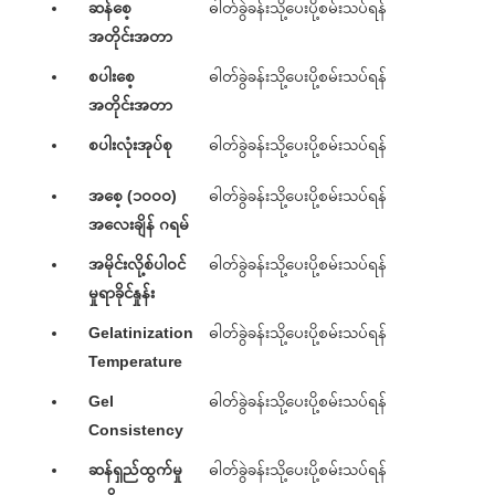
ဆန်စေ့
ဓါတ်ခွဲခန်းသို့ပေးပို့စမ်းသပ်ရန်
အတိုင်းအတာ
စပါးစေ့
ဓါတ်ခွဲခန်းသို့ပေးပို့စမ်းသပ်ရန်
အတိုင်းအတာ
စပါးလုံးအုပ်စု
ဓါတ်ခွဲခန်းသို့ပေးပို့စမ်းသပ်ရန်
အစေ့ (၁၀၀၀)
ဓါတ်ခွဲခန်းသို့ပေးပို့စမ်းသပ်ရန်
အလေးချိန် ဂရမ်
အမိုင်းလို့စ်ပါဝင်
ဓါတ်ခွဲခန်းသို့ပေးပို့စမ်းသပ်ရန်
မှုရာခိုင်နှုန်း
Gelatinization
ဓါတ်ခွဲခန်းသို့ပေးပို့စမ်းသပ်ရန်
Temperature
Gel
ဓါတ်ခွဲခန်းသို့ပေးပို့စမ်းသပ်ရန်
Consistency
ဆန်ရှည်ထွက်မှု
ဓါတ်ခွဲခန်းသို့ပေးပို့စမ်းသပ်ရန်