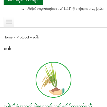
အဂတိလိုက်စားမှုကင်းရှင်းစေရေး"1111"ကို ဖြေကြားပေးရန် ပြည်သူသို့ သတိပေးနှ
Home
»
Protocol
»
စပါး
စပါး
စပါးသီးနှံအတွက် မျိုးစေ့ကျွမ်းကျင်မှုဆိုင်ရာကော်မတီ