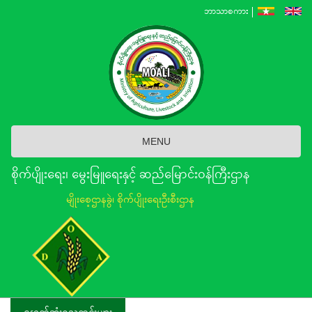
Skip
ဘာသာစကား
to
main
content
MENU
စိုက်ပျိုးရေး၊ မွေးမြူရေးနှင့် ဆည်မြောင်း၀န်ကြီးဌာန
မျိုးစေ့ဌာနခွဲ၊ စိုက်ပျိုးရေးဦးစီးဌာန
နောက်ဆုံးရသတင်းများ