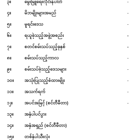
၃။
မွေးမြူရေးလိုင်းနံပါတ်
-
၄။
မိဘမျိုးများအမည်
-
၅။
မူရင်းဒေသ
-
၆။
ရယူခဲ့သည့်အဖွဲ့အစည်း
-
၇။
စတင်စမ်းသပ်သည့်ခုနှစ်
-
၈။
စမ်းသပ်သည့်ကာလ
-
၉။
စမ်းသပ်ခဲ့သည့်ဒေသများ
-
၁၀။
အသုံးပြုသည့်စံထားမျိုး
-
၁၁။
အသက်ရက်
-
၁၂။
အပင်အမြင့် (စင်တီမီတာ)
-
၁၃။
အနှံပါပင်ပွား
၁၄။
အနှံအရှည် (စင်တီမီတာ)
၁၅။
တစ်နှံပါသီးလုံး