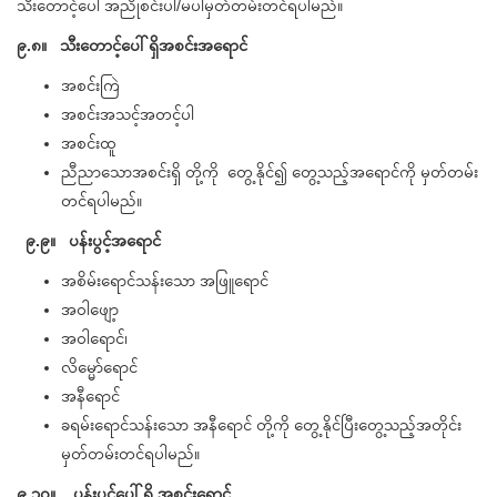
သီးတောင့်ပေါ် အညိုစင်းပါ/မပါမှတ်တမ်းတင်ရပါမည်။
၉.၈။ သီးတောင့်ပေါ်ရှိအစင်းအရောင်
အစင်းကြဲ
အစင်းအသင့်အတင့်ပါ
အစင်းထူ
ညီညာသောအစင်းရှိ တို့ကို တွေ့နိုင်၍ တွေ့သည့်အရောင်ကို မှတ်တမ်း
တင်ရပါမည်။
၉.၉။ ပန်းပွင့်အရောင်
အစိမ်းရောင်သန်းသော အဖြူရောင်
အဝါဖျော့
အဝါရောင်၊
လိမ္မော်ရောင်
အနီရောင်
ခရမ်းရောင်သန်းသော အနီရောင် တို့ကို တွေ့နိုင်ပြီးတွေ့သည့်အတိုင်း
မှတ်တမ်းတင်ရပါမည်။
၉.၁၀။ ပန်းပွင့်ပေါ်ရှိ အစင်းရောင်