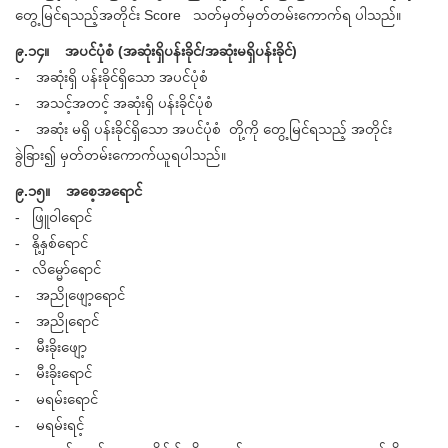
တွေ့မြင်ရသည့်အတိုင်း Score သတ်မှတ်မှတ်တမ်းကောက်ရ ပါသည်။
၉.၁၄။ အပင်ပုံစံ (အဆုံးရှိပန်းခိုင်/အဆုံးမရှိပန်းခိုင်)
- အဆုံးရှိ ပန်းခိုင်ရှိသော အပင်ပုံစံ
- အသင့်အတင့် အဆုံးရှိ ပန်းခိုင်ပုံစံ
- အဆုံး မရှိ ပန်းခိုင်ရှိသော အပင်ပုံစံ တို့ကို တွေ့မြင်ရသည့် အတိုင်း
ခွဲခြား၍ မှတ်တမ်းကောက်ယူရပါသည်။
၉.၁၅။ အစေ့အရောင်
- ဖြူဝါရောင်
- နို့နှစ်ရောင်
- လိမ္မော်ရောင်
- အညိုဖျော့ရောင်
- အညိုရောင်
- မီးခိုးဖျော့
- မီးခိုးရောင်
- မရမ်းရောင်
- မရမ်းရင့်