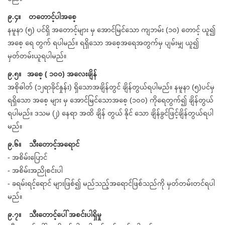
၉.၄။ တတောင့်ပါအစေ့
နမူနာ (၅) ပင်ရှိ အတောင့်များ မှ အောင်မြင်သော ကျဘမ်း (၁၀) တောင့် ယူ၍
အစေ့ ရေ တွက် ရပါမည်။ ရရှိသော အစေ့အရေအတွက်မှ ပျမ်းမျှ ယူ၍
မှတ်တမ်းယူရပါမည်။
၉.၅။ အစေ့ ( ၁၀၀) အလေးချိန်
အစိုဓါတ် (၁၂ရာခိုင်နှုန်း) ရှိသောအချိန်တွင် ချိန်တွယ်ရပါမည်။ နမူနာ (၅)ပင်မှ
ရရှိသော အစေ့ များ မှ အောင်မြင်သောအစေ့ (၁၀၀) ကိုရေတွက်၍ ချိန်တွယ်
ရပါမည်။ ဒသမ (၂) နေရာ အထိ ချိန် တွယ် နိုင် သော ချိန်ခွင်ဖြင့်ချိန်တွယ်ရပါ
မည်။
၉.၆။ သီးတောင့်အရောင်
- အစိမ်းပြောင်
- အစိမ်းအညိုစင်းပါ
- ခရမ်းရင့်ရောင် များဖြစ်၍ မည်သည့်အရောင်ဖြစ်သည်ကို မှတ်တမ်းတင်ရပါ
မည်။
၉.၇။ သီးတောင့်ပေါ် အစင်းပါရှိမှု