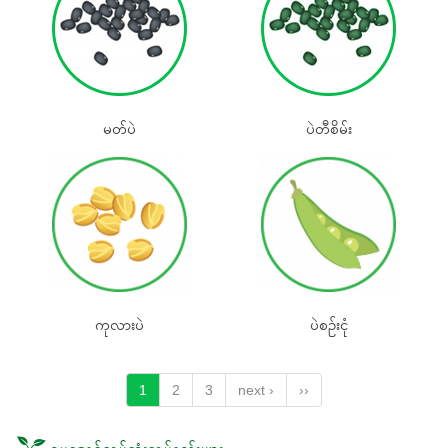
မတ်ပဲ
ပဲတီစိမ်း
ကုလားပဲ
ပဲစဉ်းငုံ
1
2
3
next ›
››