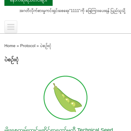
အဂတိလိုက်စားမှုကင်းရှင်းစေရေး"1111"ကို ဖြေကြားပေးရန် ပြည်သူသို့ သတိပေးနှိုးဆေ
Home
»
Protocol
»
ပဲစဉ်းငုံ
ပဲစဉ်းငုံ
မျိုးစေ့ကျွမ်းကျင်မှုဆိုင်ရာကော်မတီ Technical Seed