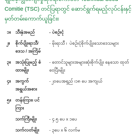
Comitie (TSC) တင်ပြရာတွင် ဆောင်ရွက်ရမည့်လုပ်ငန်းနှင့်
မှတ်တမ်းကောက်ယူခြင်းး
၁။
သီးနှံအမည်
- ပဲစဉ်းငုံ
၂။
စိုက်ပျိုးရာသီ/
- မိုးရာသီ ၊ ပဲစဉ်းငုံစိုက်ပျိုးသောဒေသများ
ဒေသ / အကြိမ်
၃။
အသုံးပြုမည့် စံ
- တောင်သူများအများဆုံးစိုက်ပျိုး နေသော ထုတ်
ထားမျိုး
ဝေပြီးမျိုး
၄။
အကွက်
- ၂၀ပေအရှည် ၊၁၈ ပေ အကျယ်
အရွယ်အစား
၅။
တန်းကြား၊ ပင်
ကြား
သက်ကြီးမျိုး
- ၄.၅ ပေ x ၁ပေ
သက်လတ်မျိုး
- ၃ပေ x ၆ လက်မ