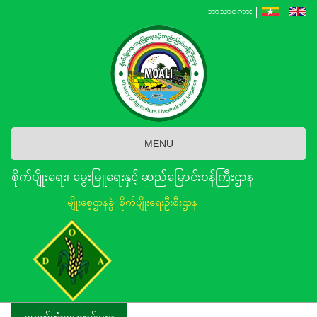
Skip
ဘာသာစကား
to
main
content
MENU
စိုက်ပျိုးရေး၊ မွေးမြူရေးနှင့် ဆည်မြောင်း၀န်ကြီးဌာန
မျိုးစေ့ဌာနခွဲ၊ စိုက်ပျိုးရေးဦးစီးဌာန
နောက်ဆုံးရသတင်းများ