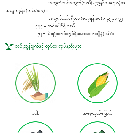
အကွက်ငယ်အထွက်(ဂရမ်)x၄၃၅၆၀ စတုရန်းပေ
အထွက်နှုန်း (တင်း/ဧက) = ----------------------------------------------
အကွက်ငယ်ဧရိယာ (စတုရန်းပေ) x ၄၅၄ x ၇၂
၄၅၄ = တစ်ပေါင်ရှိ ဂရမ်
၇၂ = ပဲစဉ်းငုံတင်းတွင်ရှိသောအလေးချိန်(ပေါင်)
လမ်းညွှန်ချက်နှင့် လုပ်ထုံးလုပ်နည်းများ
စပါး
အစေ့ထုတ်‌ပြောင်း