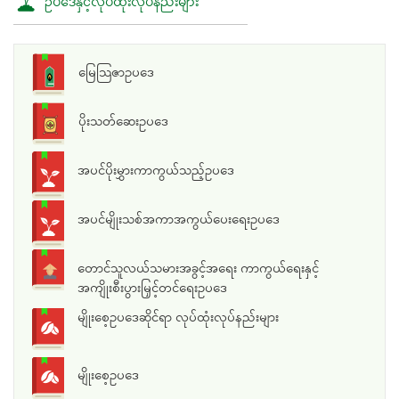
ဥပဒေနှင့်လုပ်ထုံးလုပ်နည်းများ
မြေသြဇာဥပဒေ
ပိုးသတ်ဆေးဥပဒေ
အပင်ပိုးမွှားကာကွယ်သည့်ဥပဒေ
အပင်မျိုးသစ်အကာအကွယ်ပေးရေးဥပဒေ
တောင်သူလယ်သမားအခွင့်အရေး ကာကွယ်ရေးနှင့်
အကျိုးစီးပွားမြှင့်တင်ရေးဥပဒေ
မျိုးစေ့ဥပဒေဆိုင်ရာ လုပ်ထုံးလုပ်နည်းများ
မျိုးစေ့ဥပဒေ