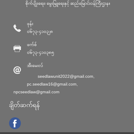
စိုက်ပျိုးရေး၊ မွေးမြူရေးနှင့် ဆည်မြောင်း၀န်ကြီးဌာန။
ဖုန်း
၀၆၇၃-၄၁၀၃၂၈
ဖက်စ်
၀၆၇၃-၄၁၀၃၈၅
အီးမေးလ်
seedlawunit2022@gmail.com
,
pc.seedlaw16@gmail.com
,
npcseedlaw@gmail.com
ချိတ်ဆက်ရန်