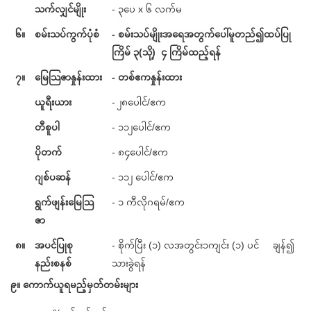
သက်လျှင်မျိုး
- ၃ပေ x ၆ လက်မ
၆။
စမ်းသပ်ကွက်ပုံစံ
- စမ်းသပ်မျိုးအရေအတွက်ပေါ်မူတည်၍ထပ်ပြု
ကြိမ် ၃(သို့) ၄ ကြိမ်ထည့်ရန်
၇။
မြေသြဇာနှုန်းထား
- တစ်ဧကနှုန်းထား
ယူရီးယား
- ၂၈ပေါင်/ဧက
တီစူပါ
- ၁၁၂ပေါင်/ဧက
ပိုတက်
- ၈၄ပေါင်/ဧက
ဂျစ်ပဆန်
- ၁၁၂ ပေါင်/ဧက
ရွက်ဖျန်းမြေသြ
- ၁ ကီလိုဂရမ်/ဧက
ဇာ
၈။
အပင်ပြုစု
- စိုက်ပြီး (၁) လအတွင်း၁ကျင်း (၁) ပင် ချန်၍
နည်းစနစ်
သားခွဲရန်
၉။ ကောက်ယူရမည့်မှတ်တမ်းများ