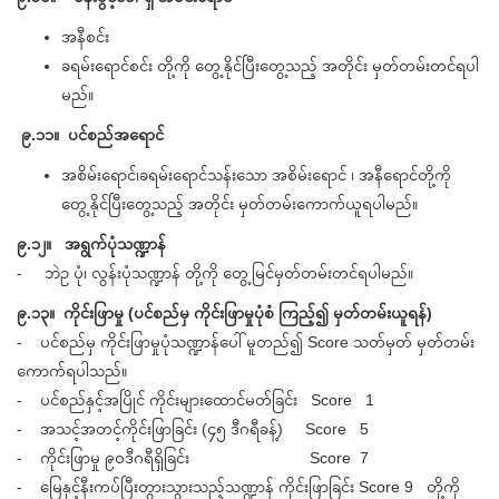
အနီစင်း
ခရမ်းရောင်စင်း တို့ကို တွေ့နိုင်ပြီးတွေ့သည့် အတိုင်း မှတ်တမ်းတင်ရပါ
မည်။
၉.၁၁။ ပင်စည်အရောင်
အစိမ်းရောင်၊ခရမ်းရောင်သန်းသော အစိမ်းရောင် ၊ အနီရောင်တို့ကို
တွေ့နိုင်ပြီးတွေ့သည့် အတိုင်း မှတ်တမ်းကောက်ယူရပါမည်။
၉.၁၂။ အရွက်ပုံသဏ္ဍာန်
- ဘဲဥ ပုံ၊ လွန်းပုံသဏ္ဍာန် တို့ကို တွေ့မြင်မှတ်တမ်းတင်ရပါမည်။
၉.၁၃။ ကိုင်းဖြာမှု (ပင်စည်မှ ကိုင်းဖြာမှုပုံစံ ကြည့်၍ မှတ်တမ်းယူရန်)
- ပင်စည်မှ ကိုင်းဖြာမှုပုံသဏ္ဍာန်ပေါ် မူတည်၍ Score သတ်မှတ် မှတ်တမ်း
ကောက်ရပါသည်။
- ပင်စည်နှင့်အပြိုင် ကိုင်းများထောင်မတ်ခြင်း Score 1
- အသင့်အတင့်ကိုင်းဖြာခြင်း (၄၅ ဒီဂရီခန့်) Score 5
- ကိုင်းဖြာမှု ၉၀ဒီဂရီရှိခြင်း Score 7
- မြေနှင့်နီးကပ်ပြီးတွားသွားသည့်သဏ္ဍာန် ကိုင်းဖြာခြင်း Score 9 တို့ကို