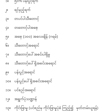
၁။
၅၀% ပန်းပွင့်ရက်
၂။
ရင့်မှည့်ရက်
၃။
တပင်ပါသီးတောင့်
၄။
တတောင့်ပါအစေ့
၅။
အစေ့ (၁၀၀) အလေးချိန် (ဂရမ်)
၆။
သီးတောင့်အရောင်
၇။
သီးတောင့်ပေါ် အစင်းပါရှိမှု
၈။
သီးတောင့်ပေါ်ရှိအစင်းအရောင်
၉။
ပန်းပွင့်အရောင်
၁၀။
ပန်းပွင့်ပေါ်ရှိအစင်းအရောင်
၁၁။
ပင်စည်အရောင်
၁၂။
အရွက်ပုံသဏ္ဍာန်
၁၃။
ကိုင်းဖြာမှု (ပင်စည်မှ ကိုင်းဖြာမှုပုံစံ ကြည့်၍ မှတ်တမ်းယူရန်)