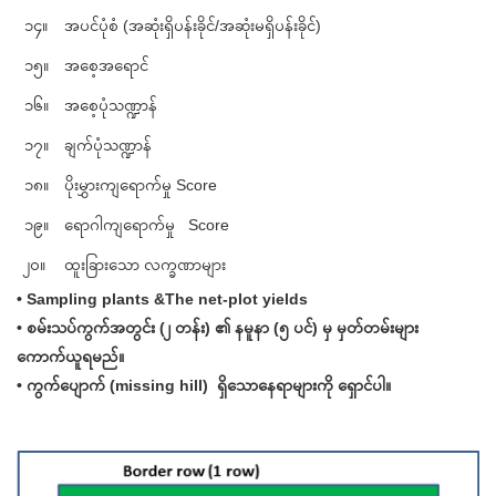
၁၄။
အပင်ပုံစံ (အဆုံးရှိပန်းခိုင်/အဆုံးမရှိပန်းခိုင်)
၁၅။
အစေ့အရောင်
၁၆။
အစေ့ပုံသဏ္ဍာန်
၁၇။
ချက်ပုံသဏ္ဍာန်
၁၈။
ပိုးမွှားကျရောက်မှု Score
၁၉။
ရောဂါကျရောက်မှု Score
၂၀။
ထူးခြားသော လက္ခဏာများ
• Sampling plants &The net-plot yields
• စမ်းသပ်ကွက်အတွင်း (၂ တန်း) ၏ နမူနာ (၅ ပင်) မှ မှတ်တမ်းများ
ကောက်ယူရမည်။
• ကွက်ပျောက် (missing hill) ရှိသောနေရာများကို ရှောင်ပါ။