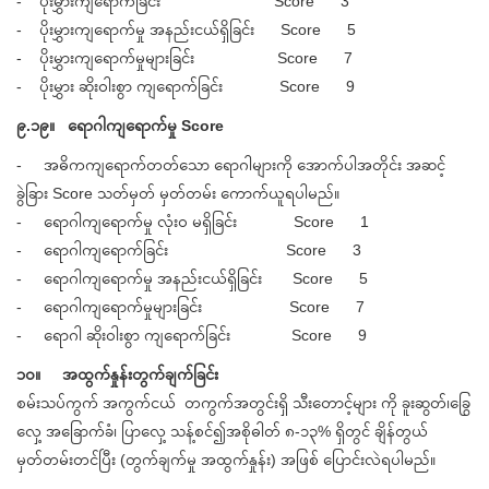
- ပိုးမွှားကျရောက်ခြင်း Score 3
- ပိုးမွှားကျရောက်မှု အနည်းငယ်ရှိခြင်း Score 5
- ပိုးမွှားကျရောက်မှုများခြင်း Score 7
- ပိုးမွှား ဆိုးဝါးစွာ ကျရောက်ခြင်း Score 9
၉.၁၉။ ရောဂါကျရောက်မှု Score
- အဓိကကျရောက်တတ်သော ရောဂါများကို အောက်ပါအတိုင်း အဆင့်
ခွဲခြား Score သတ်မှတ် မှတ်တမ်း ကောက်ယူရပါမည်။
- ရောဂါကျရောက်မှု လုံးဝ မရှိခြင်း Score 1
- ရောဂါကျရောက်ခြင်း Score 3
- ရောဂါကျရောက်မှု အနည်းငယ်ရှိခြင်း Score 5
- ရောဂါကျရောက်မှုများခြင်း Score 7
- ရောဂါ ဆိုးဝါးစွာ ကျရောက်ခြင်း Score 9
၁၀။ အထွက်နှုန်းတွက်ချက်ခြင်း
စမ်းသပ်ကွက် အကွက်ငယ် တကွက်အတွင်းရှိ သီးတောင့်များ ကို ခူးဆွတ်၊ခြွေ
လှေ့ အခြောက်ခံ၊ ပြာလှေ့ သန့်စင်၍အစိုဓါတ် ၈-၁၃% ရှိတွင် ချိန်တွယ်
မှတ်တမ်းတင်ပြီး (တွက်ချက်မှု အထွက်နှုန်း) အဖြစ် ပြောင်းလဲရပါမည်။