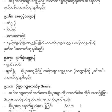
- အနက်ရောင်များတွေ့ နိုင်၍ သိသာထင်ရှားစွာတွေ့ရသော အရောင်ကို
မှတ်တမ်းကောက်ယူ ရပါမည်။
၉.၁၆။ အစေ့ပုံသဏ္ဍာန်
- ဘဲဥ ပုံ
- ပဲလုံးပုံ
- လေးထောင့်ပုံ
- ရှည်မျောပုံများတွေ့နိုင်၍သိသာထင်ရှားစွာတွေ့ရသောပုံသဏ္ဍာန်ကို
မှတ်တမ်းကောက်ယူရပါမည်။
၉.၁၇။ ချက်ပုံသဏ္ဍာန်
- ချက်ဖောင်း
- ချက်ရှုံ့ ပုံများတွေ့နိုင်၍ ထင်ရှားစွာတွေ့ရသော ပုံသဏ္ဍာန်ကို မှတ်တမ်း
ကောက်ယူရပါမည်။
၉.၁၈။ ပိုးမွှားကျရောက်မှု Score
- အဓိကကျရောက်တတ်သော ပိုးမွှားများကို အောက်ပါအတိုင်း အဆင့်ခွဲခြား
Score သတ်မှတ် မှတ်တမ်း ကောက်ယူရပါမည်။
- ပိုးမွှားကျရောက်မှု လုံးဝ မရှိခြင်း Score 1