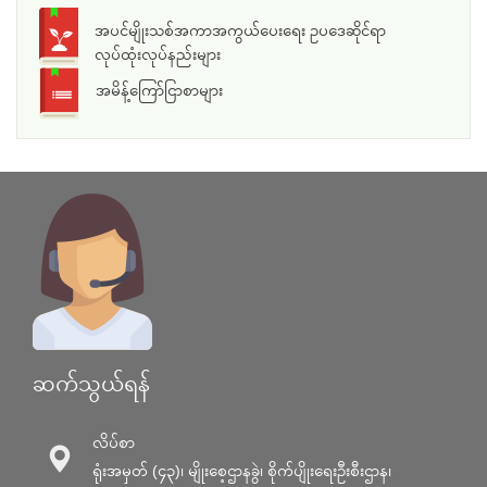
အပင်မျိုးသစ်အကာအကွယ်ပေးရေး ဥပဒေဆိုင်ရာ
လုပ်ထုံးလုပ်နည်းများ
အမိန့်ကြော်ငြာစာများ
ဆက်သွယ်ရန်
လိပ်စာ
ရုံးအမှတ် (၄၃)၊ မျိုးစေ့ဌာနခွဲ၊ စိုက်ပျိုးရေးဦးစီးဌာန၊