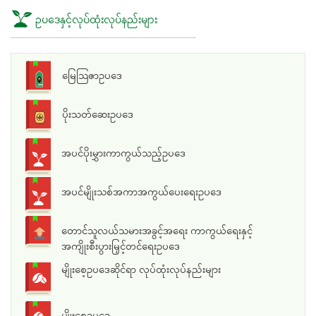
ဥပဒေနှင့်လုပ်ထုံးလုပ်နည်းများ
မြေသြဇာဥပဒေ
ပိုးသတ်ဆေးဥပဒေ
အပင်ပိုးမွှားကာကွယ်သည့်ဥပဒေ
အပင်မျိုးသစ်အကာအကွယ်ပေးရေးဥပဒေ
တောင်သူလယ်သမားအခွင့်အရေး ကာကွယ်ရေးနှင့်
အကျိုးစီးပွားမြှင့်တင်ရေးဥပဒေ
မျိုးစေ့ဥပဒေဆိုင်ရာ လုပ်ထုံးလုပ်နည်းများ
မျိုးစေ့ဥပဒေ