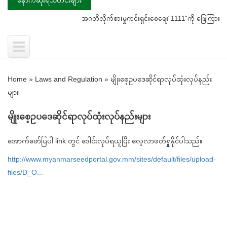
အဂတိလိုက်စားမှုကင်းရှင်းစေရေး"1111"ကို ဖြေကြားပေးရန် ပ
Home
»
Laws and Regulation
»
မျိုးစေ့ဥပဒေဆိုင်ရာလုပ်ထုံးလုပ်နည်း
များ
မျိုးစေ့ဥပဒေဆိုင်ရာလုပ်ထုံးလုပ်နည်းများ
အောက်ဖော်ပြပါ link တွင် ဒေါင်းလုပ်ရယူပြီး လေ့လာဖတ်ရှုနိုင်ပါသည်။
http://www.myanmarseedportal.gov.mm/sites/default/files/upload-
files/D_O...