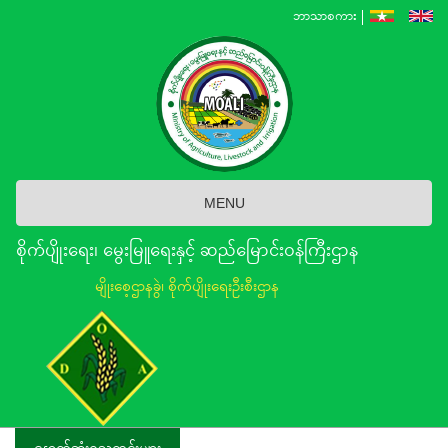
Skip
ဘာသာစကား
to
main
content
MENU
စိုက်ပျိုးရေး၊ မွေးမြူရေးနှင့် ဆည်မြောင်း၀န်ကြီးဌာန
မျိုးစေ့ဌာနခွဲ၊ စိုက်ပျိုးရေးဦးစီးဌာန
နောက်ဆုံးရသတင်းများ