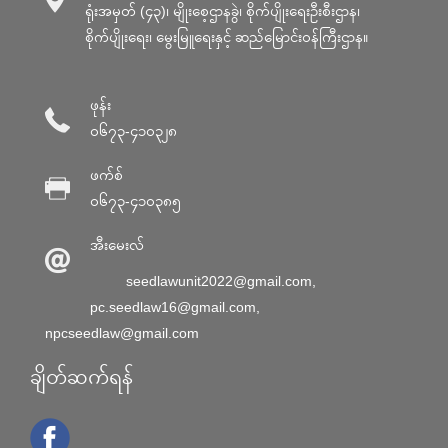
ရုံးအမှတ် (၄၃)၊ မျိုးစေ့ဌာနခွဲ၊ စိုက်ပျိုးရေးဦးစီးဌာန၊
စိုက်ပျိုးရေး၊ မွေးမြူရေးနှင့် ဆည်မြောင်း၀န်ကြီးဌာန။
ဖုန်း
၀၆၇၃-၄၁၀၃၂၈
ဖက်စ်
၀၆၇၃-၄၁၀၃၈၅
အီးမေးလ်
seedlawunit2022@gmail.com
,
pc.seedlaw16@gmail.com
,
npcseedlaw@gmail.com
ချိတ်ဆက်ရန်