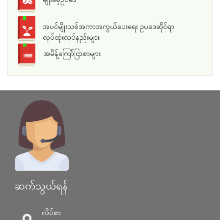
အပင်မျိုးသစ်အကာအကွယ်ပေးရေး ဥပဒေဆိုင်ရာ
လုပ်ထုံးလုပ်နည်းများ
အမိန့်ကြော်ငြာစာများ
ဆက်သွယ်ရန်
လိပ်စာ