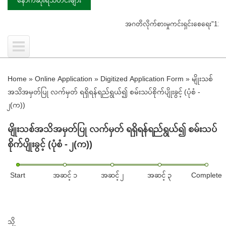
အဂတိလိုက်စားမှုကင်းရှင်းစေရေး"1111"ကို ဖြေကြားပေ
Home
»
Online Application
»
Digitized Application Form
»
မျိုးသစ်
အသိအမှတ်ပြု လက်မှတ် ရရှိရန်ရည်ရွယ်၍ စမ်းသပ်စိုက်ပျိုးခွင့် (ပုံစံ -
၂(က))
မျိုးသစ်အသိအမှတ်ပြု လက်မှတ် ရရှိရန်ရည်ရွယ်၍ စမ်းသပ်
စိုက်ပျိုးခွင့် (ပုံစံ - ၂(က))
Start
အဆင့် ၁
အဆင့် ၂
အဆင့် ၃
Complete
သို့