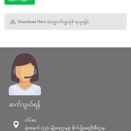
အဆင့် ၃
Complete
Download Here (လျှောက်လွှာပုံစံ ရယူရန်)
ဆက်သွယ်ရန်
လိပ်စာ
ရုံးအမှတ် (၄၃)၊ မျိုးစေ့ဌာနခွဲ၊ စိုက်ပျိုးရေးဦးစီးဌာန၊