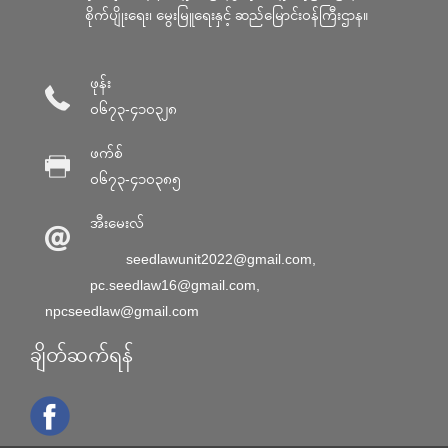
စိုက်ပျိုးရေး၊ မွေးမြူရေးနှင့် ဆည်မြောင်း၀န်ကြီးဌာန။
ဖုန်း
၀၆၇၃-၄၁၀၃၂၈
ဖက်စ်
၀၆၇၃-၄၁၀၃၈၅
အီးမေးလ်
seedlawunit2022@gmail.com
,
pc.seedlaw16@gmail.com
,
npcseedlaw@gmail.com
ချိတ်ဆက်ရန်