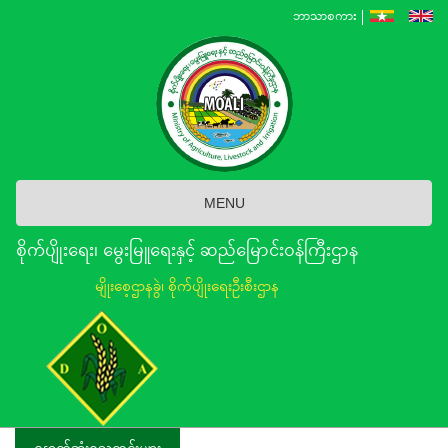
Skip
ဘာသာစကား
to
main
content
MENU
စိုက်ပျိုးရေး၊ မွေးမြူရေးနှင့် ဆည်မြောင်း၀န်ကြီးဌာန
မျိုးစေ့ဌာနခွဲ၊ စိုက်ပျိုးရေးဦးစီးဌာန
နောက်ဆုံးရသတင်းများ