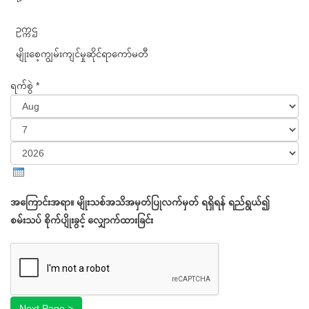
ဥက္ကဌ
မျိုးစေ့ကျွမ်းကျင်မှုဆိုင်ရာကော်မတီ
ရက်စွဲ
*
Month
Day
Year
အကြောင်းအရာ။ မျိုးသစ်အသိအမှတ်ပြုလက်မှတ် ရရှိရန် ရည်ရွယ်၍
စမ်းသပ် စိုက်ပျိုးခွင့် လျှောက်ထားခြင်း
Next Page >
Start
အဆင့် ၁
အဆင့် ၂
Next Page >