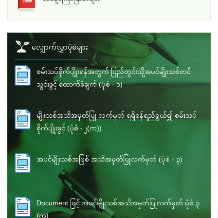
လျှောက်လွှာပုံစံများ
စမ်းသပ်စိုက်ပျိုးရန်အတွက် ပြည်တွင်းသို့အပင်မျိုးသစ်တင်
သွင်းခွင့် ထောက်ခံချက် (ပုံစံ - ၁)
မျိုးသစ်အသိအမှတ်ပြု လက်မှတ် ရရှိရန်ရည်ရွယ်၍ စမ်းသပ်
စိုက်ပျိုးခွင့် (ပုံစံ - ၂(က))
အပင်မျိုးသစ်အဖြစ် အသိအမှတ်ပြုလက်မှတ် (ပုံစံ - ၃)
Document ဖြင့် အပင်မျိုးသစ်အသိအမှတ်ပြုလက်မှတ် ပုံစံ ၃
(က)