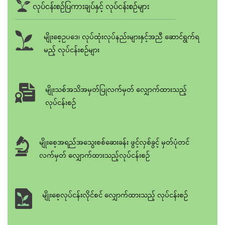
လုပ်ငန်းစဥ်ပြကားချပ်နှင့် လုပ်ငန်းစဥ်များ
မျိုးစေ့ဥပ‌ဒေ၊ လုပ်ထုံးလုပ်နည်းများနှင့်အညီ ‌ဆောင်ရွက်ရ
မည့် လုပ်ငန်းစဥ်များ
မျိုးသစ်အသိအမှတ်ပြုလက်မှတ် လျှောက်ထားသည့်
လုပ်ငန်းစဥ်
မျိုးစေ့အရည်အသွေးစစ်ဆေးခန်း ဖွင့်လှစ်ခွင့် မှတ်ပုံတင်
လက်မှတ် လျှောက်ထားသည့်လုပ်ငန်းစဥ်
မျိုးစေ့လုပ်ငန်းလိုင်စင် လျှောက်ထားသည့် လုပ်ငန်းစဥ်