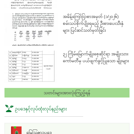
အမိန့်ကြော်ငြာစာအမှတ် (၁/၂၀၂၆)
စမ်းသပ်စိုက်ပျိုးရမည့် ဦးစားပေးသီးနှံ
များ ပြင်ဆင်သတ်မှတ်ခြင်း
၃၂ ကြိမ်မြောက်မျိုးစေ့ဆိုင်ရာ အမျိုးသား
ကော်မတီမှ ပယ်ဖျက်ခွင့်ပြုသော မျိုးများ
သတင်းများအားလုံးကြည့်ရန်
ဥပဒေနှင့်လုပ်ထုံးလုပ်နည်းများ
မြေသြဇာဥပဒေ