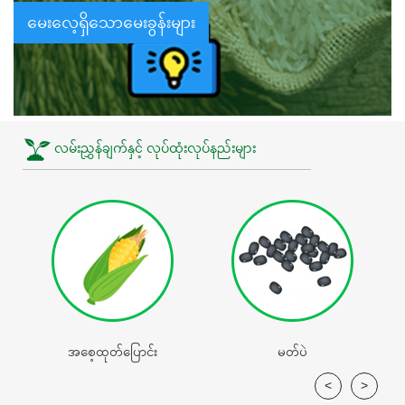
မေးလေ့ရှိသောမေးခွန်းများ
လမ်းညွှန်ချက်နှင့် လုပ်ထုံးလုပ်နည်းများ
အစေ့ထုတ်‌ပြောင်း
မတ်ပဲ
<
>