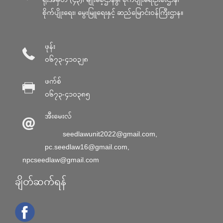
စိုက်ပျိုးရေး၊ မွေးမြူရေးနှင့် ဆည်မြောင်း၀န်ကြီးဌာန။
ဖုန်း
၀၆၇၃-၄၁၀၃၂၈
ဖက်စ်
၀၆၇၃-၄၁၀၃၈၅
အီးမေးလ်
seedlawunit2022@gmail.com
,
pc.seedlaw16@gmail.com
,
npcseedlaw@gmail.com
ချိတ်ဆက်ရန်