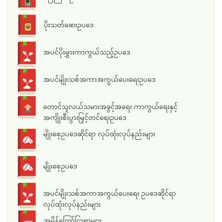
ပိုးသတ်ဆေးဥပဒေ
အပင်ပိုးမွှားကာကွယ်သည့်ဥပဒေ
အပင်မျိုးသစ်အကာအကွယ်ပေးရေးဥပဒေ
တောင်သူလယ်သမားအခွင့်အရေး ကာကွယ်ရေးနှင့်
အကျိုးစီးပွားမြှင့်တင်ရေးဥပဒေ
မျိုးစေ့ဥပဒေဆိုင်ရာ လုပ်ထုံးလုပ်နည်းများ
မျိုးစေ့ဥပဒေ
အပင်မျိုးသစ်အကာအကွယ်ပေးရေး ဥပဒေဆိုင်ရာ
လုပ်ထုံးလုပ်နည်းများ
အမိန့်ကြော်ငြာစာများ