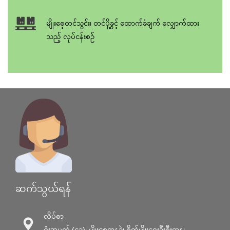
မျိုးစေ့တင်သွင်း၊ တင်ပို့ခွင့် ထောက်ခံချက် လျှောက်ထား
သည့် လုပ်ငန်းစဥ်
ဆက်သွယ်ရန်
လိပ်စာ
ရုံးအမှတ် (၄၃)၊ မျိုးစေ့ဌာနခွဲ၊ စိုက်ပျိုးရေးဦးစီးဌာန၊