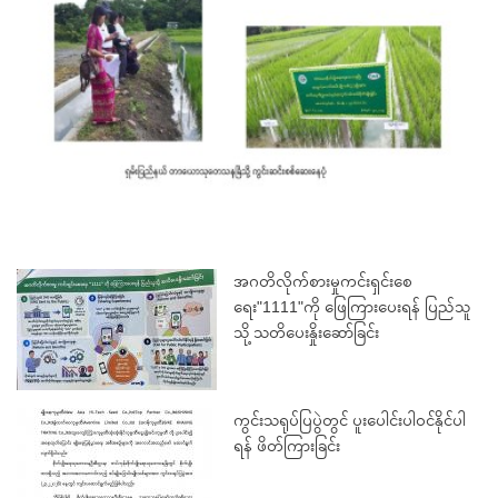
အဂတိလိုက်စားမှုကင်းရှင်းစေ
ရေး"1111"ကို ဖြေကြားပေးရန် ပြည်သူ
သို့ သတိပေးနှိုးဆော်ခြင်း
ကွင်းသရုပ်ပြပွဲတွင် ပူးပေါင်းပါဝင်နိုင်ပါ
ရန် ဖိတ်ကြားခြင်း