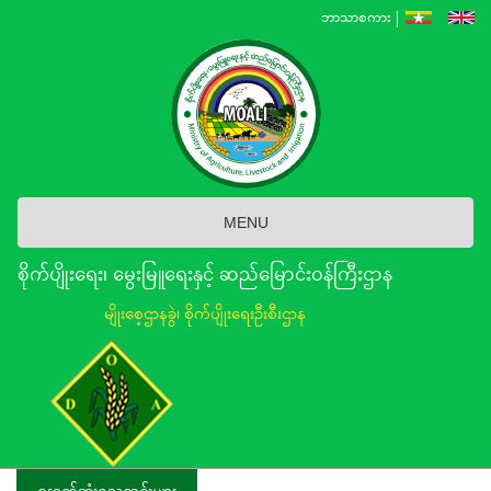
Skip
ဘာသာစကား
to
main
content
MENU
စိုက်ပျိုးရေး၊ မွေးမြူရေးနှင့် ဆည်မြောင်း၀န်ကြီးဌာန
မျိုးစေ့ဌာနခွဲ၊ စိုက်ပျိုးရေးဦးစီးဌာန
နောက်ဆုံးရသတင်းများ