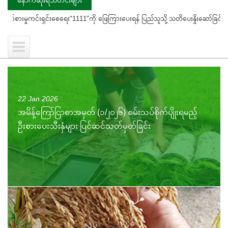
ှင်းစေရေး"1111"ကို ဖြေကြားပေးရန် ပြည်သူသို့ သတိပေးနှိုးဆော်ခြင်း
ကွင်း
22 Jan 2026
အမိန့်ကြော်ငြာစာအမှတ် (၁/၂၀၂၆) စမ်းသပ်စိုက်ပျိုးရမည့်
ဦးစားပေးသီးနှံများ ပြင်ဆင်သတ်မှတ်ခြင်း