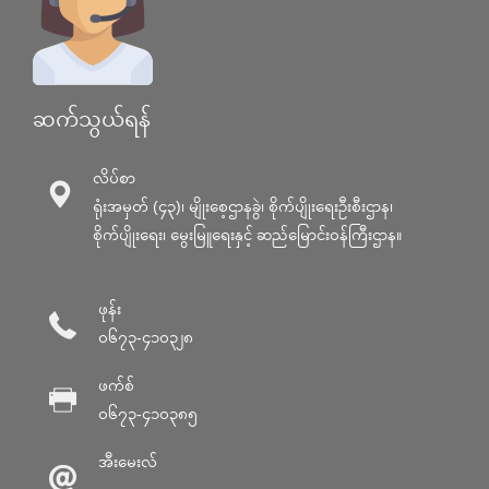
ဆက်သွယ်ရန်
လိပ်စာ
ရုံးအမှတ် (၄၃)၊ မျိုးစေ့ဌာနခွဲ၊ စိုက်ပျိုးရေးဦးစီးဌာန၊
စိုက်ပျိုးရေး၊ မွေးမြူရေးနှင့် ဆည်မြောင်း၀န်ကြီးဌာန။
ဖုန်း
၀၆၇၃-၄၁၀၃၂၈
ဖက်စ်
၀၆၇၃-၄၁၀၃၈၅
အီးမေးလ်