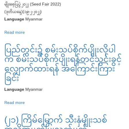
မျိုးစေ့ပြပွဲ ၂၀၂၂ (Seed Fair 2022)
(ဒုတိယနေ့)(၁၉-၂-၂၀၂၂)
Language
Myanmar
Read more
about
မျိုးစေ့
ပြည်တွင်း၌ စမ်းသပ်စိုက်ပျိုးလိုပါ
ပြပွဲ
၂၀၂၂
က စမ်းသပ်စိုက်ပျိုးရန်တင်သွင်းခွင့်
(Seed
လျှောက်ထားရန် အကြောင်းကြား
Fair
ခြင်း
2022)
(ဒုတိယ
Language
Myanmar
နေ့)
(၁၉-၂-၂၀၂၂)
Read more
about
ပြည်တွင်း၌
(၂၁) ကြိမ်မြောက် သီးနှံမျိုးသစ်
စမ်းသပ်
စိုက်ပျိုး