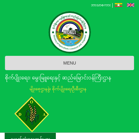
Skip
ဘာသာစကား
to
main
content
MENU
စိုက်ပျိုးရေး၊ မွေးမြူရေးနှင့် ဆည်မြောင်း၀န်ကြီးဌာန
မျိုးစေ့ဌာနခွဲ၊ စိုက်ပျိုးရေးဦးစီးဌာန
နောက်ဆုံးရသတင်းများ