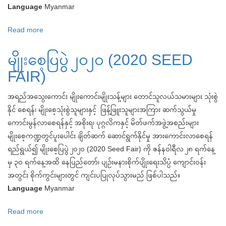
Language
Myanmar
သစ်
အသိအမှတ်ပြု
Read more
about
လက်မှတ်
(၁၈)ကြိမ်
လျှောက်ထား
မျိုးစေ့ပြပွဲ ၂၀၂၀ (2020 SEED
မြောက်
ရန်
မျိုး
FAIR)
အကြောင်းကြား
သစ်
ခြင်း
အသိအမှတ်ပြု
အရည်အသွေးကောင်း မျိုးကောင်းမျိုးသန့်များ တောင်သူလယ်သမားများ သုံးစွဲ
လက်မှတ်
နိုင် စေရန်၊ မျိုးစေ့သုံးစွဲသူများနှင့် ဖြန့်ဖြူးသူများအကြား ဆက်သွယ်မှု
လျှောက်ထား
ကောင်းမွန်လာစေရန်နှင့် အစိုးရ၊ ပုဂ္ဂလိကနှင့် မိတ်ဖက်အဖွဲ့အစည်းများ
ရန်
မျိုးစေ့ကဏ္ဍတွင်ပူးပေါင်း ချိတ်ဆက် ဆောင်ရွက်နိုင်မှု အားကောင်းလာစေရန်
အကြောင်းကြား
ရည်ရွယ်၍ မျိုးစေ့ပြပွဲ ၂၀၂၀ (2020 Seed Fair) ကို ဇန်နဝါရီလ ၂၈ ရက်နေ့
ခြင်း
မှ ၃၀ ရက်နေ့အထိ နေပြည်တော်၊ ပျဉ်းမနားစိုက်ပျိုးရေးသိပ္ပံ ကျောင်းဝန်း
အတွင်း စိုက်ကွင်းများတွင် ကျင်းပပြုလုပ်သွားမည် ဖြစ်ပါသည်။
Language
Myanmar
Read more
about
မျိုးစေ့