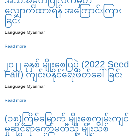
အသိအမှတ်ပြုလက်မှတ်
လို
လျှောက်ထားရန် အကြောင်းကြား
ပါက
ခြင်း
စမ်းသပ်
စိုက်ပျိုး
Language
Myanmar
ရန်
တင်
Read more
about
သွင်း
(၂၁)
ခွင့်
၂၀၂၂ ခုနှစ် မျိုးစေ့ပြပွဲ (2022 Seed
ကြိမ်
လျှောက်ထား
မြောက်
Fair) ကျင်းပနိုင်ရေးဖိတ်ခေါ်ခြင်း
ရန်
သီးနှံ
အကြောင်းကြား
မျိုး
Language
Myanmar
ခြင်း
သစ်
Read more
about
အသိအမှတ်ပြု
၂၀၂၂
လက်မှတ်
(၁၈)ကြိမ်မြောက် မျိုးစေ့ကျွမ်းကျင်
ခု
လျှောက်ထား
နှစ်
ရန်
မှုဆိုင်ရာကော်မတီသို့ မျိုးသစ်
မျိုးစေ့
အကြောင်းကြား