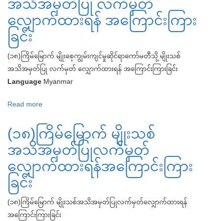
အသိအမှတ်ပြု လက်မှတ်
ပြပွဲ
ခြင်း
လျှောက်ထားရန် အကြောင်းကြား
(2022
Seed
ခြင်း
Fair)
(၁၈)ကြိမ်မြောက် မျိုးစေ့ကျွမ်းကျင်မှုဆိုင်ရာကော်မတီသို့ မျိုးသစ်
ကျင်းပ
အသိအမှတ်ပြု လက်မှတ် လျှောက်ထားရန် အကြောင်းကြားခြင်း
နိုင်
Language
Myanmar
ရေး
ဖိတ်
Read more
about
ခေါ်
(၁၈)ကြိမ်
ခြင်း
(၁၈)ကြိမ်မြောက် မျိုးသစ်
မြောက်
မျိုးစေ့
အသိအမှတ်ပြုလက်မှတ်
ကျွမ်းကျင်
လျှောက်ထားရန်အကြောင်းကြား
မှု
ခြင်း
ဆိုင်ရာ
ကော်မတီ
(၁၈)ကြိမ်မြောက် မျိုးသစ်အသိအမှတ်ပြုလက်မှတ်လျှောက်ထားရန်
သို့
အကြောင်းကြားခြင်း
မျိုး