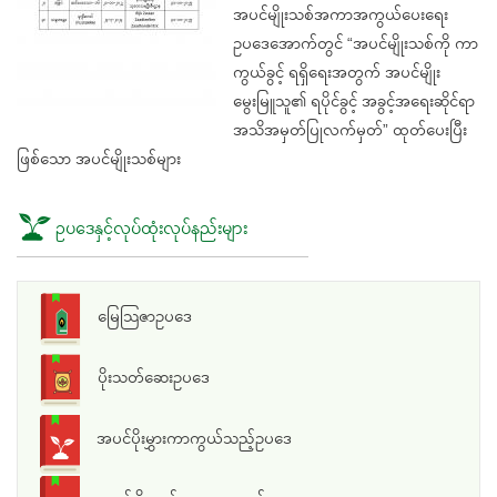
အပင်မျိုးသစ်အကာအကွယ်ပေးရေး
ဥပဒေအောက်တွင် “အပင်မျိုးသစ်ကို ကာ
ကွယ်ခွင့် ရရှိရေးအတွက် အပင်မျိုး
မွေးမြူသူ၏ ရပိုင်ခွင့် အခွင့်အရေးဆိုင်ရာ
အသိအမှတ်ပြုလက်မှတ်” ထုတ်ပေးပြီး
ဖြစ်သော အပင်မျိုးသစ်များ
ဥပဒေနှင့်လုပ်ထုံးလုပ်နည်းများ
မြေသြဇာဥပဒေ
ပိုးသတ်ဆေးဥပဒေ
အပင်ပိုးမွှားကာကွယ်သည့်ဥပဒေ