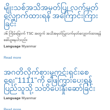
မျိုးသစ်အသိအမှတ်ပြု လက်မှတ်
ပြပွဲ
၂၀၂၀
လျှောက်ထားရန် အကြောင်းကြား
(2020
ခြင်း
SEED
FAIR)
၁၆ ကြိမ်မြောက် TSC အတွက် အသိအမှတ်ပြုလက်မှတ်လျှောက်ထားရန်
ခေါ်ယူနေပါသည်။
Language
Myanmar
Read more
about
မျိုး
အဂတိလိုက်စားမှုကင်းရှင်းစေ
သစ်
အသိအမှတ်ပြု
ရေး"1111"ကို ဖြေကြားပေးရန်
လက်မှတ်
ပြည်သူသို့ သတိပေးနှိုးဆော်ခြင်း
လျှောက်ထား
ရန်
Language
Myanmar
အကြောင်းကြား
ခြင်း
Read more
about