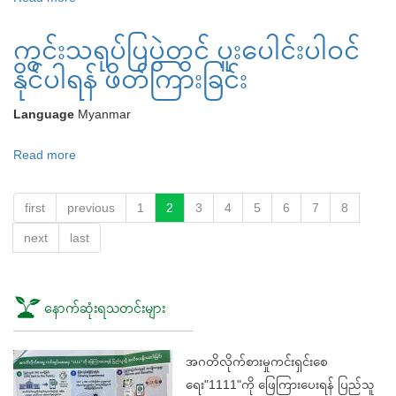
အဂတိလိုက်စား
ကွင်းသရုပ်ပြပွဲတွင် ပူးပေါင်းပါဝင်
မှု
ကင်း
နိုင်ပါရန် ဖိတ်ကြားခြင်း
ရှင်း
စေ
Language
Myanmar
ရေး"1111"ကို
Read more
about
ဖြေကြား
ကွင်း
ပေး
သရုပ်ပြ
ရန်
first
previous
1
2
3
4
5
6
7
8
ပွဲ
ပြည်
next
last
တွင်
သူ
ပူးပေါင်း
သို့
ပါဝင်
သတိပေး
နောက်ဆုံးရသတင်းများ
နိုင်
နှိုးဆော်
ပါ
ခြင်း
ရန်
အဂတိလိုက်စားမှုကင်းရှင်းစေ
ဖိတ်ကြား
ရေး"1111"ကို ဖြေကြားပေးရန် ပြည်သူ