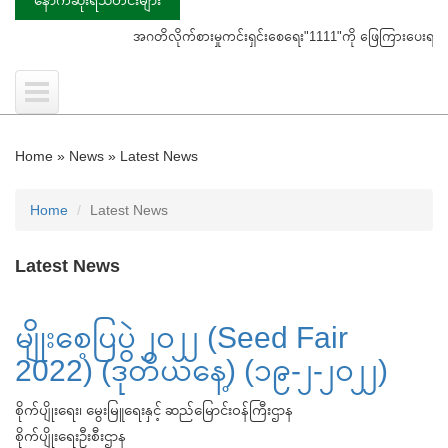
အဂတိလိုက်စားမှုကင်းရှင်းစေရေး"1111"ကို ဖြေကြားပေးရန် ပြည်သူသို့
Home
»
News
»
Latest News
Home
Latest News
Latest News
မျိုးစေ့ပြပွဲ ၂၀၂၂ (Seed Fair
2022) (ဒုတိယနေ့) (၁၉-၂-၂၀၂၂)
စိုက်ပျိုးရေး၊ မွေးမြူရေးနှင့် ဆည်မြောင်းဝန်ကြီးဌာန
စိုက်ပျိုးရေးဦးစီးဌာန