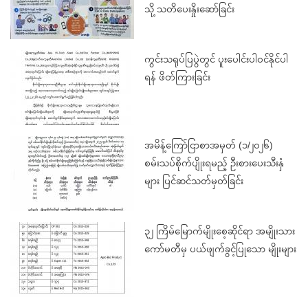
ခြင်း
သို့ သတိပေးနှိုးဆော်ခြင်း
ကွင်းသရုပ်ပြပွဲတွင် ပူးပေါင်းပါဝင်နိုင်ပါ
ရန် ဖိတ်ကြားခြင်း
အမိန့်ကြော်ငြာစာအမှတ် (၁/၂၀၂၆)
စမ်းသပ်စိုက်ပျိုးရမည့် ဦးစားပေးသီးနှံ
များ ပြင်ဆင်သတ်မှတ်ခြင်း
၃၂ ကြိမ်မြောက်မျိုးစေ့ဆိုင်ရာ အမျိုးသား
ကော်မတီမှ ပယ်ဖျက်ခွင့်ပြုသော မျိုးများ