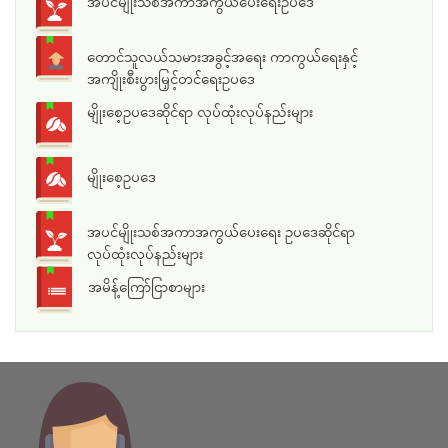
အပင်မျိုးသစ်အကာအကွယ်ပေးရေးဥပဒေ
တောင်သူလယ်သမားအခွင့်အရေး ကာကွယ်ရေးနှင့်
အကျိုးစီးပွားမြှင့်တင်ရေးဥပဒေ
မျိုးစေ့ဥပဒေဆိုင်ရာ လုပ်ထုံးလုပ်နည်းများ
မျိုးစေ့ဥပဒေ
အပင်မျိုးသစ်အကာအကွယ်ပေးရေး ဥပဒေဆိုင်ရာ
လုပ်ထုံးလုပ်နည်းများ
အမိန့်ကြော်ငြာစာများ