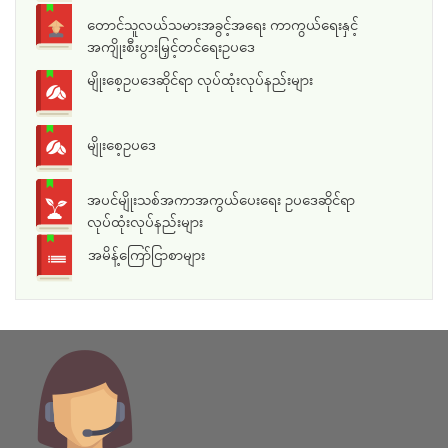
တောင်သူလယ်သမားအခွင့်အရေး ကာကွယ်ရေးနှင့်
အကျိုးစီးပွားမြှင့်တင်ရေးဥပဒေ
မျိုးစေ့ဥပဒေဆိုင်ရာ လုပ်ထုံးလုပ်နည်းများ
မျိုးစေ့ဥပဒေ
အပင်မျိုးသစ်အကာအကွယ်ပေးရေး ဥပဒေဆိုင်ရာ
လုပ်ထုံးလုပ်နည်းများ
အမိန့်ကြော်ငြာစာများ