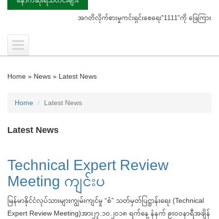
အဂတိလိုက်စားမှုကင်းရှင်းစေရေး"1111"ကို ဖြေကြားပေးရန် ပြည်
Home
»
News
»
Latest News
Home
Latest News
Latest News
Technical Expert Review
Meeting ကျင်းပ
မြန်မာနိုင်ငံလုပ်သားများကျွမ်းကျင်မှု “စံ” သတ်မှတ်ပြဋ္ဌာန်းရေး (Technical
Expert Review Meeting)အား၂၇.၁၀.၂၀၁၈ ရက်နေ့ နံနက် ၉း၀၀နာရီအချိန်