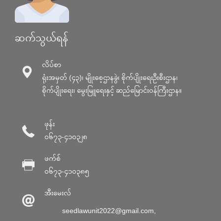
ဆက်သွယ်ရန်
လိပ်စာ
ရုံးအမှတ် (၄၃)၊ မျိုးစေ့ဌာနခွဲ၊ စိုက်ပျိုးရေးဦးစီးဌာန၊
စိုက်ပျိုးရေး၊ မွေးမြူရေးနှင့် ဆည်မြောင်း၀န်ကြီးဌာန။
ဖုန်း
၀၆၇၃-၄၁၀၃၂၈
ဖက်စ်
၀၆၇၃-၄၁၀၃၈၅
အီးမေးလ်
seedlawunit2022@gmail.com
,