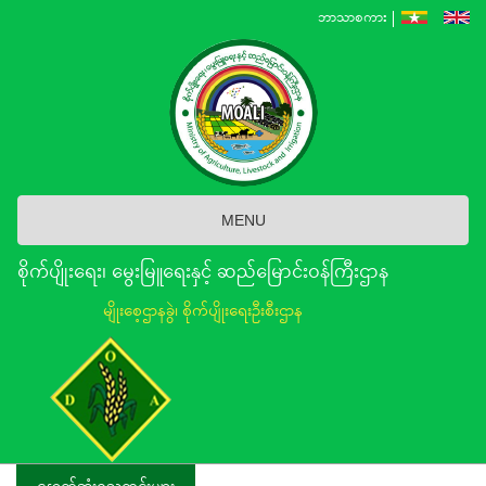
Skip
ဘာသာစကား
to
main
content
MENU
စိုက်ပျိုးရေး၊ မွေးမြူရေးနှင့် ဆည်မြောင်း၀န်ကြီးဌာန
မျိုးစေ့ဌာနခွဲ၊ စိုက်ပျိုးရေးဦးစီးဌာန
နောက်ဆုံးရသတင်းများ