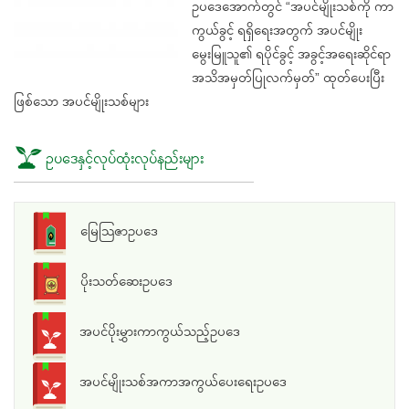
ဥပဒေအောက်တွင် “အပင်မျိုးသစ်ကို ကာ
ကွယ်ခွင့် ရရှိရေးအတွက် အပင်မျိုး
မွေးမြူသူ၏ ရပိုင်ခွင့် အခွင့်အရေးဆိုင်ရာ
အသိအမှတ်ပြုလက်မှတ်” ထုတ်ပေးပြီး
ဖြစ်သော အပင်မျိုးသစ်များ
ဥပဒေနှင့်လုပ်ထုံးလုပ်နည်းများ
မြေသြဇာဥပဒေ
ပိုးသတ်ဆေးဥပဒေ
အပင်ပိုးမွှားကာကွယ်သည့်ဥပဒေ
အပင်မျိုးသစ်အကာအကွယ်ပေးရေးဥပဒေ