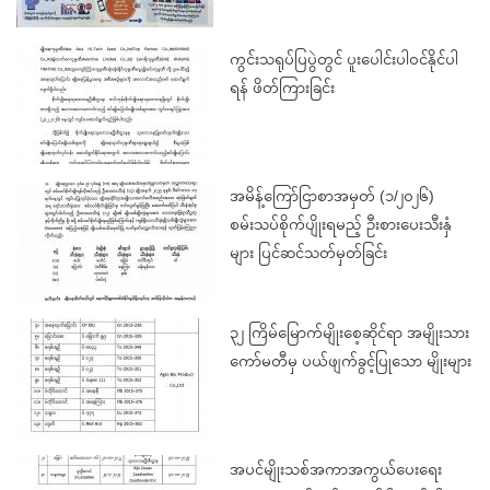
ကွင်းသရုပ်ပြပွဲတွင် ပူးပေါင်းပါဝင်နိုင်ပါ
ရန် ဖိတ်ကြားခြင်း
အမိန့်ကြော်ငြာစာအမှတ် (၁/၂၀၂၆)
စမ်းသပ်စိုက်ပျိုးရမည့် ဦးစားပေးသီးနှံ
များ ပြင်ဆင်သတ်မှတ်ခြင်း
၃၂ ကြိမ်မြောက်မျိုးစေ့ဆိုင်ရာ အမျိုးသား
ကော်မတီမှ ပယ်ဖျက်ခွင့်ပြုသော မျိုးများ
အပင်မျိုးသစ်အကာအကွယ်ပေးရေး