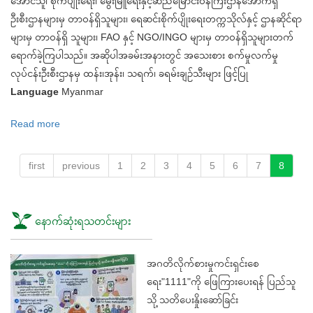
အောင်သူ၊ စိုက်ပျိုးရေး၊ မွေးမြူရေးနှင့်ဆည်မြောင်းဝန်ကြီးဌာနအောက်ရှိ
ဦးစီးဌာနများမှ တာဝန်ရှိသူများ၊ ရေဆင်းစိုက်ပျိုးရေးတက္ကသိုလ်နှင့် ဌာနဆိုင်ရာ
များမှ တာဝန်ရှိ သူများ၊ FAO နှင့် NGO/INGO များမှ တာဝန်ရှိသူများတက်
ရောက်ခဲ့ကြပါသည်။ အဆိုပါအခမ်းအနားတွင် အသေးစား စက်မှုလက်မှု
လုပ်ငန်းဦးစီးဌာနမှ ထန်း၊အုန်း၊ သရက်၊ ခရမ်းချဉ်သီးများ ဖြင့်ပြု
Language
Myanmar
Read more
about
က
မ္
first
previous
1
2
3
4
5
6
7
8
ဘာ့
စားနပ်ရိက္ခာ
နေ့
နောက်ဆုံးရသတင်းများ
(World
Food
အဂတိလိုက်စားမှုကင်းရှင်းစေ
Day)
ရေး"1111"ကို ဖြေကြားပေးရန် ပြည်သူ
သို့ သတိပေးနှိုးဆော်ခြင်း