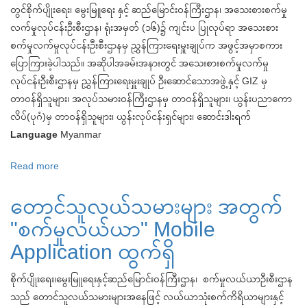
တွင်စိုက်ပျိုးရေး၊ မွေးမြူရေး နှင့် ဆည်မြောင်းဝန်ကြီးဌာန၊ အသေးစားစက်မှု
လက်မှုလုပ်ငန်းဦးစီးဌာန၊ ရုံးအမှတ် (၁၆)၌ ကျင်းပ ပြုလုပ်ရာ အသေးစား
စက်မှုလက်မှုလုပ်ငန်းဦးစီးဌာနမှ ညွှန်ကြားရေးမှူးချုပ်က အဖွင့်အမှာစကား
ပြောကြားခဲ့ပါသည်။ အဆိုပါအခမ်းအနားတွင် အသေးစားစက်မှုလက်မှု
လုပ်ငန်းဦးစီးဌာနမှ ညွှန်ကြားရေးမှူးချုပ် ဦးဆောင်သောအဖွဲ့နှင့် GIZ မှ
တာဝန်ရှိသူများ၊ အလုပ်သမားဝန်ကြီးဌာနမှ တာဝန်ရှိသူများ၊ ယွန်းပညာကော
လိပ်(ပုဂံ)မှ တာဝန်ရှိသူများ၊ ယွန်းလုပ်ငန်းရှင်များ၊ ဆောင်းဒါးရက်
Language
Myanmar
Read more
about
Technical
တောင်သူလယ်သမားများ အတွက်
Expert
Review
"စက်မှုလယ်ယာ" Mobile
Meeting
Application ထွက်ရှိ
ကျင်းပ
စိုက်ပျိုးရေး၊မွေးမြူရေးနှင့်ဆည်မြောင်းဝန်ကြီးဌာန၊ စက်မှုလယ်ယာဦးစီးဌာန
သည် တောင်သူလယ်သမားများအနေဖြင့် လယ်ယာသုံးစက်ကိရိယာများနှင့်