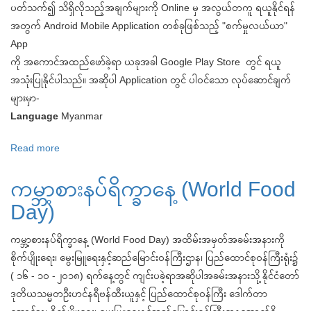
ပတ်သက်၍ သိရှိလိုသည့်အချက်များကို Online မှ အလွယ်တကူ ရယူနိုင်ရန်
အတွက် Android Mobile Application တစ်ခုဖြစ်သည့် "စက်မှုလယ်ယာ"
App
ကို အကောင်အထည်ဖော်ခဲ့ရာ ယခုအခါ Google Play Store တွင် ရယူ
အသုံးပြုနိုင်ပါသည်။ အဆိုပါ Application တွင် ပါဝင်သော လုပ်ဆောင်ချက်
များမှာ-
Language
Myanmar
Read more
about
တောင်သူလယ်သမား
ကမ္ဘာ့စားနပ်ရိက္ခာနေ့ (World Food
များ
အတွက်
Day)
"စက်မှုလယ်ယာ"
Mobile
ကမ္ဘာ့စားနပ်ရိက္ခာနေ့ (World Food Day) အထိမ်းအမှတ်အခမ်းအနားကို
Application
စိုက်ပျိုးရေး၊ မွေးမြူရေးနှင့်ဆည်မြောင်းဝန်ကြီးဌာန၊ ပြည်ထောင်စုဝန်ကြီးရုံး၌
ထွက်
( ၁၆ - ၁၀ - ၂၀၁၈) ရက်နေ့တွင် ကျင်းပခဲ့ရာအဆိုပါအခမ်းအနားသို့ နိုင်ငံတော်
ရှိ
ဒုတိယသမ္မတဦးဟင်နရီဗန်ထီးယူနှင့် ပြည်ထောင်စုဝန်ကြီး ဒေါက်တာ