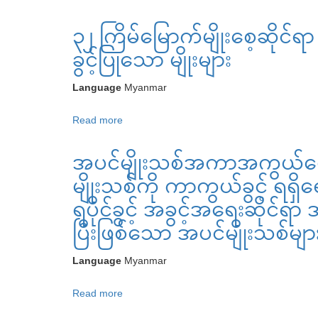
၃၂ ကြိမ်မြောက်မျိုးစေ့ဆိုင
ခွင့်ပြုသော မျိုးများ
Language
Myanmar
Read more
about
၃၂
အပင်မျိုးသစ်အကာအကွယ်ပ
ကြိမ်
မြောက်
မျိုးသစ်ကို ကာကွယ်ခွင့် ရရ
မျိုးစေ့
ရပိုင်ခွင့် အခွင့်အရေးဆိုင
ဆိုင်ရာ
ပြီးဖြစ်သော အပင်မျိုးသစ်မျာ
အမျိုးသား
ကော်မတီ
Language
Myanmar
မှ
ပယ်ဖျက်
Read more
about
ခွင့်
အပင်