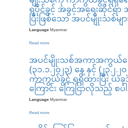
သတိပေး
အတွက်
(က)အရ
ရပိုင်ခွင့် အခွင့်အရေးဆိုင
ကြေညာချက်
အပင်
(၂၄-၉-၂၀၂၂)ရက်
ပြီးဖြစ်သော အပင်မျိုးသစ်မျာ
မျိုး
နေ့
မွေးမြူ
မှ
Language
Myanmar
သူ၏
စတင်၍
ရပိုင်ခွင့်
Read more
about
ယာယီ
အခွင့်အရေး
အပင်
ကာ
ဆိုင်ရာ
အပင်မျိုးသစ်အကာအကွယ်ပေ
မျိုး
ကွယ်
အသိအမှတ်ပြု
သစ်အကာ
ခွင့်
(၃၁.၁.၂၀၂၃) နေ့ နှင့် (၂၃.၂
လက်မှတ်”
အကွယ်
ရရှိ
ကာကွယ်ခွင့် ရရှိထားပြီး ယခ
ထုတ်ပေး
ပေး
ထား
ပြီး
ကြောင်း ကြေငြာလိုသည့် စပါးသ
ရေး
ပြီး
ဖြစ်
ဥပဒေ
ယခု
Language
Myanmar
သော
အောက်
အခါ
အပင်
တွင်
ယာယီ
Read more
about
မျိုး
အပင်
ကာ
အပင်
သစ်
မျိုး
ကွယ်
မျိုး