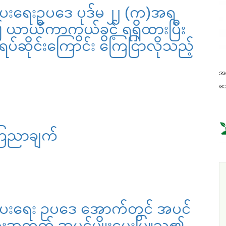
းရေးဥပဒေ ပုဒ်မ ၂၂ (က)အရ
 ယာယီကာကွယ်ခွင့် ရရှိထားပြီး
်ဆိုင်းကြောင်း ကြေငြာလိုသည့်
အခ
သေ
ြေညာချက်
ေးရေး ဥပဒေ အောက်တွင် အပင်
ိရေးအတွက် အပင်မျိုးမွေးမြူသူ၏