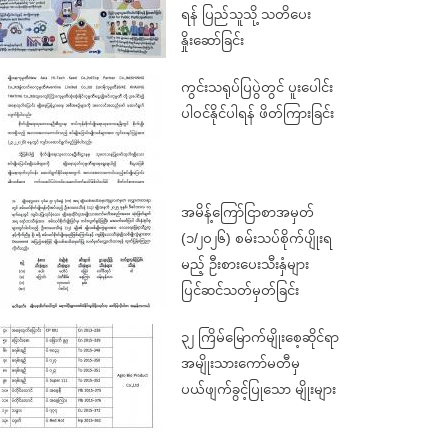
ရန် ပြည်သူသို့ သတိပေး
နှိုးဆော်ခြင်း
ကွင်းသရုပ်ပြပွဲတွင် ပူးပေါင်း
ပါဝင်နိုင်ပါရန် ဖိတ်ကြားခြင်း
အမိန့်ကြော်ငြာစာအမှတ်
(၁/၂၀၂၆) စမ်းသပ်စိုက်ပျိုးရ
မည့် ဦးစားပေးသီးနှံများ
ပြင်ဆင်သတ်မှတ်ခြင်း
၃၂ ကြိမ်မြောက်မျိုးစေ့ဆိုင်ရာ
အမျိုးသားကော်မတီမှ
ပယ်ဖျက်ခွင့်ပြုသော မျိုးများ