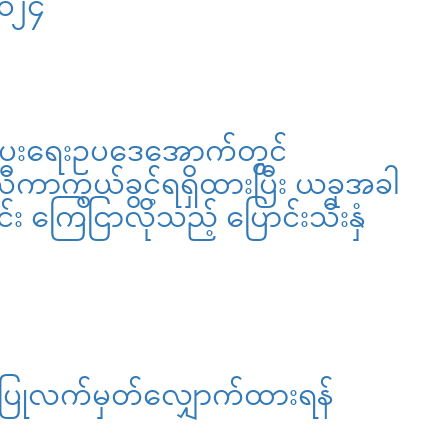
၂၀၂၄
ေးရေးဥပဒေအောက်တွင်
ကာကွယ်ခွင့်ရရှိထားပြီး ယခုအခါ
်း ကြေငြာလိုသည့် ပြောင်းသီးနှံ
တ်ပြုလက်မှတ်လျှောက်ထားရန်