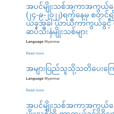
ပြု
အပင်မျိုးသစ်အကာအကွယ်ပေ
မျိုး
သော
သစ်အကာ
(၂၄-၉-၂၀၂၂)ရက်နေ့မှ စတင်၍
မျိုး
အကွယ်
ယခုအခါ ယာယီကာကွယ်ခွင့် ရပ
များ
ပေး
ဆပ်သီးနှံမျိုးသစ်များ
ရေး
ဥပဒေ
Language
Myanmar
အောက်
တွင်
Read more
about
“အပင်
အပင်
မျိုး
အများပြည်‌သူသို့သတိပေးက
မျိုး
သစ်
သစ်အကာ
ကို
Language
Myanmar
အကွယ်
ကာ
ပေး
Read more
about
ကွယ်
ရေး
အများ
ခွင့်
ဥပဒေ
အပင်မျိုးသစ်အကာအကွယ်ပ
ပြည်‌သူ
ရရှိ
ပုဒ်မ
သို့
ရေး
မျိုးသစ်ကို ကာကွယ်ခွင့်ရရှ
၂၂