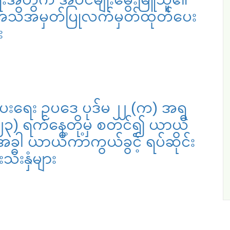
်ရာ အသိအမှတ်ပြုလက်မှတ်ထုတ်ပေး
း
းရေး ဥပဒေ ပုဒ်မ ၂၂ (က) အရ
.၂၀၂၃) ရက်နေ့တို့မှ စတင်၍ ယာယီ
ုအခါ ယာယီကာကွယ်ခွင့် ရပ်ဆိုင်း
ီးနှံများ