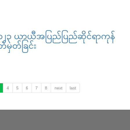
၂၀၂၃ ယာယီအပြည်ပြည်ဆိုင်ရာကုန်
်မှတ်ခြင်း
4
5
6
7
8
next
last