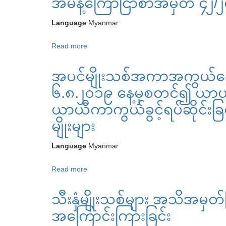
အမိန့်ကြော်ငြာစာအမှတ် ၄၂/
များ
သစ်
ခွင့်
သစ်အကာ
ကို
ရပ်ဆိုင်း
Language
Myanmar
အကွယ်
ကာ
ကြောင်း
ပေး
Read more
about
ကွယ်
ကြေငြာ
ရေး
အမိန့်
ခွင့်
လို
ဥပဒေ
အပင်မျိုးသစ်အကာအကွယ်ပ
ကြော်ငြာ
ရရှိ
သည့်
ပုဒ်မ
စာ
ရေး
ဆပ်
၆.၈.၂၀၁၉ နေ့မှစတင်၍ ယာယီ
၂၂
အမှတ်
အတွက်
သီးနှံ
(က)
ယာယီကာကွယ်ခွင့်ရပ်ဆိုင်းခြင
၄၂/၂၀၂၄
အပင်
မျိုး
အရ
မျိုးများ
မျိုး
သစ်
(၃၁.၁.၂၀၂၃)
မွေးမြူ
များ
နေ့
Language
Myanmar
သူ၏
နှင့်
ရပိုင်ခွင့်
Read more
about
(၂၃.၂.၂၀၂၃)
အခွင့်အရေး
အပင်
ရက်
ဆိုင်ရာ
သီးနှံမျိုးသစ်များ အသိအမှ
မျိုး
နေ့
အသိအမှတ်ပြု
သစ်အကာ
တို့
အကြောင်းကြားခြင်း
လက်မှတ်
အကွယ်
မှ