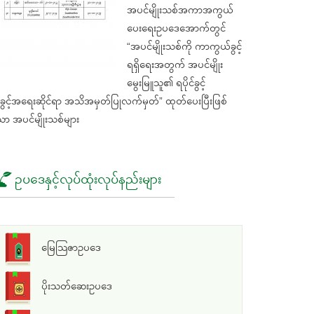
အပင်မျိုးသစ်အကာအကွယ်
ပေးရေးဥပဒေအောက်တွင်
“အပင်မျိုးသစ်ကို ကာကွယ်ခွင့်
ရရှိရေးအတွက် အပင်မျိုး
မွေးမြူသူ၏ ရပိုင်ခွင့်
ွင့်အရေးဆိုင်ရာ အသိအမှတ်ပြုလက်မှတ်” ထုတ်ပေးပြီးဖြစ်
ာ အပင်မျိုးသစ်များ
ဥပဒေနှင့်လုပ်ထုံးလုပ်နည်းများ
မြေသြဇာဥပဒေ
ပိုးသတ်ဆေးဥပဒေ