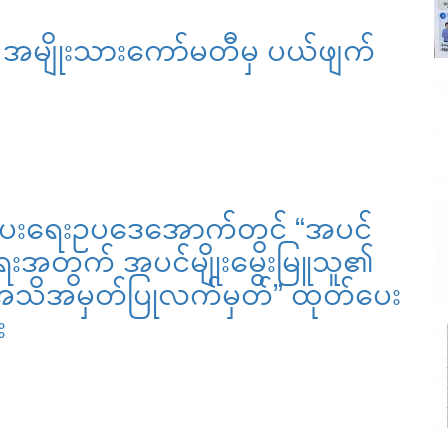
်ရာ အမျိုးသားကော်မတီမှ ပယ်ဖျက်
ေးရေးဥပဒေအောက်တွင် “အပင်
ှိရေးအတွက် အပင်မျိုးမွေးမြူသူ၏
်ရာ အသိအမှတ်ပြုလက်မှတ်” ထုတ်ပေး
း