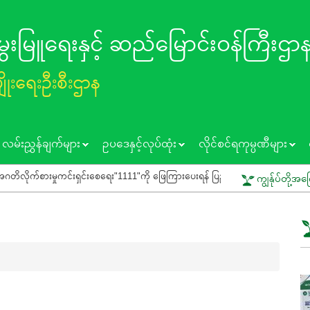
 မွေးမြူရေးနှင့် ဆည်မြောင်း၀န်ကြီးဌာ
ပျိုးရေးဦးစီးဌာန
လမ်းညွှန်ချက်များ
ဥပဒေနှင့်လုပ်ထုံး
လိုင်စင်ရကုမ္ပဏီများ
းမှုကင်းရှင်းစေရေး"1111"ကို ဖြေကြားပေးရန် ပြည်သူသို့ သတိပေးနှိုးဆော်ခြင်း
ကျွန်ုပ်တို့အက