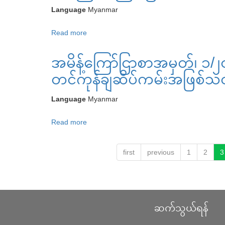
ထုတ်ပေး
ပေး
စတင်၍
Language
Myanmar
ပြီး
ရေး
ယာယီ
ဖြစ်
Read more
about
ဥပဒေ
ကာ
သော
သီးနှံ
အောက်
ကွယ်
အပင်
အမိန့်ကြော်ငြာစာအမှတ်၊ ၁/
မျိုး
တွင်
ခွင့်
မျိုး
သစ်
၆.၈.၂၀၁၉
ရရှိ
တင်ကုန်ချဆိပ်ကမ်းအဖြစ်သတ
သစ်
များ
နေ့
ထား
များ
အသိအမှတ်ပြု
Language
Myanmar
မှ
ပြီး
လက်မှတ်
စတင်၍
ယခု
Read more
about
လျှောက်ထား
ယာယီ
အခါ
အမိန့်
ရန်
ကာ
ယာယီ
ကြော်ငြာ
အကြောင်းကြား
ကွယ်
first
previous
1
2
3
ကာ
စာ
ခြင်း
ခွင့်
ကွယ်
အမှတ်၊
ရရှိ
ခွင့်
၁/၂၀၂၃
ထား
ရပ်ဆိုင်း
ယာယီ
ပြီး
ကြောင်း
ဆက်သွယ်ရန်
အပြည်
ယခု
ကြေငြာ