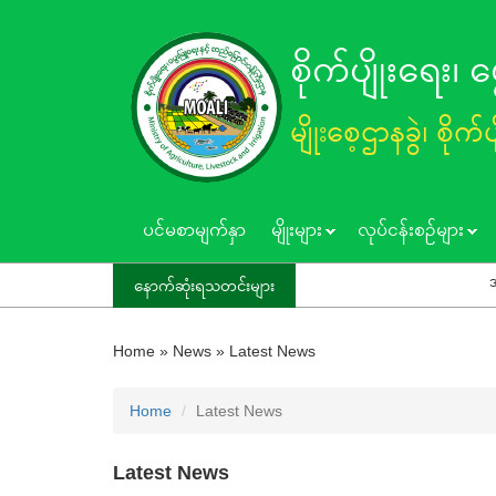
Skip
to
စိုက်ပျိုးရေး၊
main
content
မျိုးစေ့ဌာနခွဲ၊ စိုက်
ပင်မစာမျက်နှာ
မျိုးများ
လုပ်ငန်းစဥ်များ
အဂတိလိုက်စာ
နောက်ဆုံးရသတင်းများ
Home
»
News
»
Latest News
Home
Latest News
Latest News